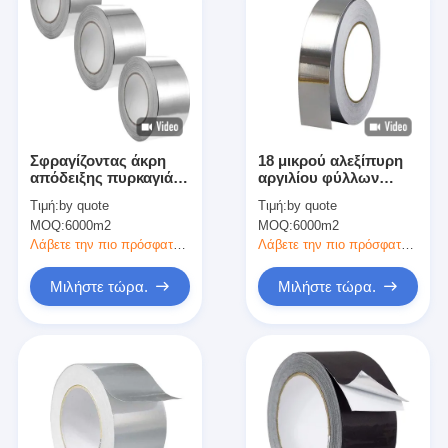
Σφραγίζοντας άκρη
18 μικρού αλεξίπυρη
απόδειξης πυρκαγιάς
αργιλίου φύλλων
κολλητικών ταινιών
αλουμινίου κόλλα
Τιμή:
by quote
Τιμή:
by quote
φύλλων αλουμινίου
ρητίνης ταινιών
MOQ:
6000m2
MOQ:
6000m2
αργιλίου κρύου καιρού
λαστιχένια
Λάβετε την πιο πρόσφατη τιμή
Λάβετε την πιο πρόσφατη τιμή
Μιλήστε τώρα.
Μιλήστε τώρα.
Σπίτι
Προϊόντα
Περίπου εμείς