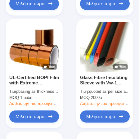
Insulation
Μιλήστε τώρα.
Μιλήστε τώρα.
UL-Certified BOPI Film
Glass Fibre Insulating
with Extreme
Sleeve with Vw-1
Temperature Stability,
Flammability and
Τιμή:
basing as thickness and quantity
Τιμή:
quoted as per size and quantity
Outstanding
Aging Test 260℃ 72h
MOQ:
1 ρολό
MOQ:
2000μ.
Mechanical Properties,
for Horizontal Flame
and Superior Electrical
Test ≤30S
Λάβετε την πιο πρόσφατη τιμή
Λάβετε την πιο πρόσφατη τιμή
Insulation
Μιλήστε τώρα.
Μιλήστε τώρα.