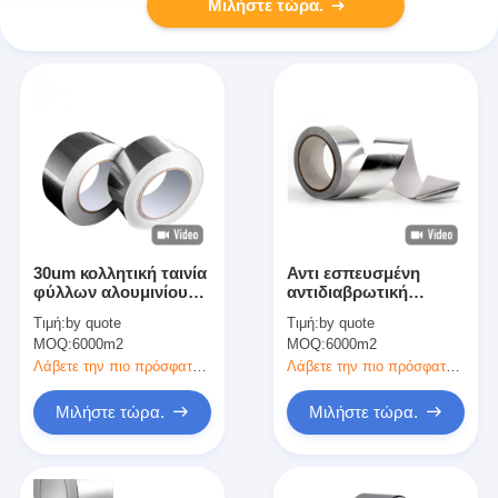
Μιλήστε τώρα.
30um κολλητική ταινία
Αντι εσπευσμένη
φύλλων αλουμινίου
αντιδιαβρωτική
αργιλίου με το μπλε
σφραγίζοντας άκρη
Τιμή:
by quote
Τιμή:
by quote
σκάφος της γραμμής
αυτοκόλλητων ταινιών
MOQ:
6000m2
MOQ:
6000m2
ενώνοντας και
φύλλων αλουμινίου
σφραγίζοντας αγωγός
αλουμινίου απόδειξης
Λάβετε την πιο πρόσφατη τιμή
Λάβετε την πιο πρόσφατη τιμή
HVAC PE
πυρκαγιάς
Μιλήστε τώρα.
Μιλήστε τώρα.