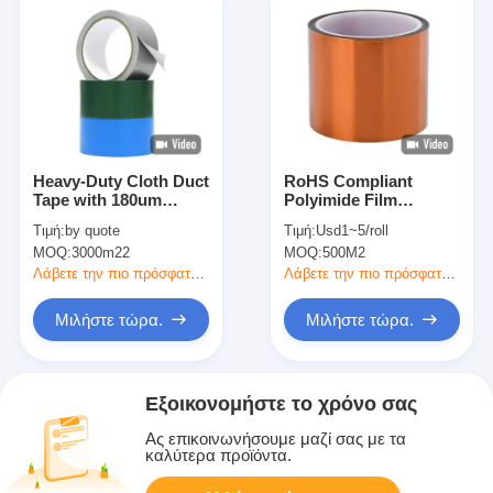
Heavy-Duty Cloth Duct
RoHS Compliant
Tape with 180um
Polyimide Film
Thickness 18N/25mm
Adhesive Tape with
Τιμή:
by quote
Τιμή:
Usd1~5/roll
Adhesive and
Long Term 180℃
MOQ:
3000m22
MOQ:
500M2
85N/25mm Tensile
Working Temperature
Strength
and Tensile Strength
Λάβετε την πιο πρόσφατη τιμή
Λάβετε την πιο πρόσφατη τιμή
≥25N/10mm
Μιλήστε τώρα.
Μιλήστε τώρα.
Εξοικονομήστε το χρόνο σας
Ας επικοινωνήσουμε μαζί σας με τα
καλύτερα προϊόντα.