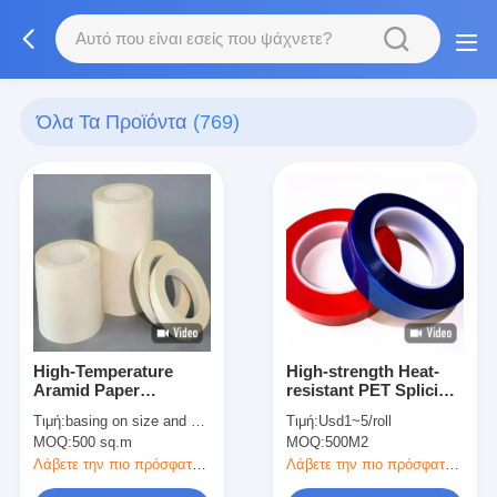
Όλα Τα Προϊόντα
(769)
High-Temperature
High-strength Heat-
Aramid Paper
resistant PET Splicing
Adhesive Tape with
Tape with 0.09mm
Τιμή:
basing on size and quantity
Τιμή:
Usd1~5/roll
0.105mm Thickness
Thickness
MOQ:
500 sq.m
MOQ:
500M2
and 155℃
10mm~500mm Width
Temperature Range
and 50m Length for
Λάβετε την πιο πρόσφατη τιμή
Λάβετε την πιο πρόσφατη τιμή
for Electrical
Electrical Insulation