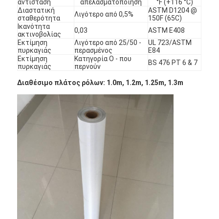
αντίσταση
απελασματοποίηση
°F (+116 °C)
Διαστατική
ASTM D1204 @
Λιγότερο από 0,5%
σταθερότητα
150F (65C)
Ικανότητα
0,03
ASTM E408
ακτινοβολίας
Εκτίμηση
Λιγότερο από 25/50 -
UL 723/ASTM
πυρκαγιάς
περασμένος
E84
Εκτίμηση
Κατηγορία Ο - που
BS 476 PT 6 & 7
πυρκαγιάς
περνούν
Διαθέσιμο πλάτος ρόλων: 1.0m, 1.2m, 1.25m, 1.3m
Σπίτι
Προϊόντα
Περίπου εμείς