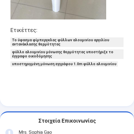
Γύρος εργοστασίων
Ποιοτικός έλεγχος
Ετικέττες:
Μας ελάτε σε επαφή με
Το ύφασμα φίμπεργκλας φύλλων αλουμινίου αργιλίου
αντανάκλασης θερμότητας
φύλλο αλουμινίου μόνωσης θερμότητας υποστήριξε το
έγγραφο οικοδόμησης
Συγκολλητική ταινία μόνωσης
υποστηριγμένη μόνωση εγγράφου 1.0m φύλλο αλουμινίου
Ταινία μόνωσης υφασμάτων γυαλιού
Ανθεκτική στη θερμότητα ταινία μόνωσης
Κολλητική ταινία υφασμάτων γυαλιού
Κολλητική ταινία ταινιών Polyimide
Στοιχεία Επικοινωνίας
Κολλητική ταινία φύλλων αλουμινίου αργιλίου
Mrs. Sophia Gao