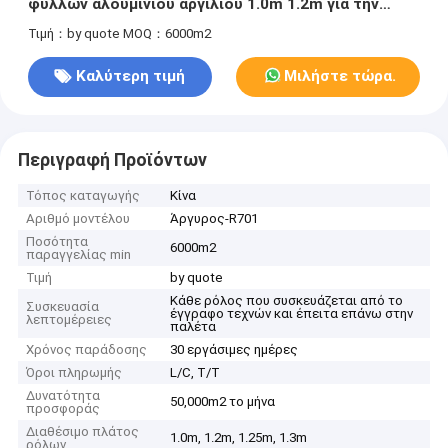
φύλλων αλουμινίου αργιλίου 1.0m 1.2m για την
αντανάκλαση θερμότητας και τη μόνωση
Τιμή：by quote
MOQ：6000m2
θερμότητας
Καλύτερη τιμή
Μιλήστε τώρα.
Περιγραφή Προϊόντων
Τόπος καταγωγής
Κίνα
Αριθμό μοντέλου
Άργυρος-R701
Ποσότητα
6000m2
παραγγελίας min
Τιμή
by quote
Κάθε ρόλος που συσκευάζεται από το
Συσκευασία
έγγραφο τεχνών και έπειτα επάνω στην
λεπτομέρειες
παλέτα
Χρόνος παράδοσης
30 εργάσιμες ημέρες
Όροι πληρωμής
L/C, T/T
Δυνατότητα
50,000m2 το μήνα
προσφοράς
Διαθέσιμο πλάτος
1.0m, 1.2m, 1.25m, 1.3m
ρόλων