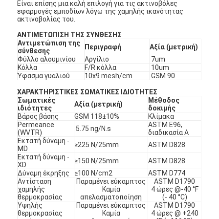
Είναι επίσης μια καλή επιλογή για τις ακτινοβόλες
εφαρμογές εμποδίων λόγω της χαμηλής ικανότητας
ακτινοβολίας του.
ΑΝΤΙΜΕΤΩΠΙΣΗ ΤΗΣ ΣΥΝΘΕΣΗΣ
Αντιμετώπιση της
Περιγραφή
Αξία (μετρική)
σύνθεσης
Φύλλο αλουμινίου
Αργίλιο
7um
Κόλλα
F/R κόλλα
10um
Ύφασμα γυαλιού
10x9 mesh/cm
GSM 90
ΧΑΡΑΚΤΗΡΙΣΤΙΚΕΣ ΣΩΜΑΤΙΚΕΣ ΙΔΙΟΤΗΤΕΣ
Σωματικές
Μέθοδος
Αξία (μετρική)
ιδιότητες
δοκιμής
Βάρος βάσης
GSM 118±10%
Κλίμακα
Permeance
ASTM E96,
5.75 ng/N.s
(WVTR)
διαδικασία Α
Εκτατή δύναμη -
≥225 N/25mm
ASTM D828
MD
Εκτατή δύναμη -
≥150 N/25mm
ASTM D828
XD
Δύναμη έκρηξης
≥100 N/cm2
ASTM D774
Αντίσταση
Παραμένει εύκαμπτος
ASTM D1790
χαμηλής
Καμία
4 ώρες @-40 °F
θερμοκρασίας
απελασματοποίηση
(- 40 °C)
Υψηλής
Παραμένει εύκαμπτος
ASTM D1790
θερμοκρασίας
Καμία
4 ώρες @ +240