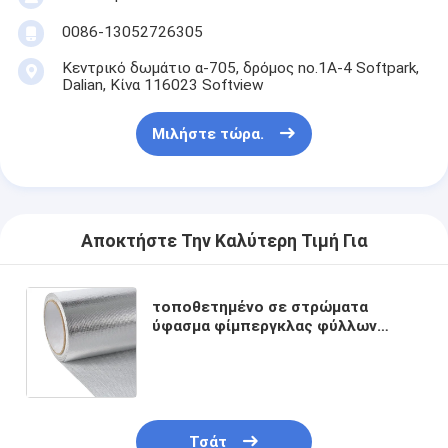
Ταινία υφασμάτων γυαλιού φύλλων αλουμινίου αργιλίου
0086-13052726305
Αντιμέτωπο φύλλο αλουμινίου έγγραφο της Kraft
Κεντρικό δωμάτιο α-705, δρόμος no.1A-4 Softpark,
Dalian, Κίνα 116023 Softview
Ύφασμα φίμπεργκλας φύλλων αλουμινίου αργιλίου
Μιλήστε τώρα.
Scrim φύλλων αλουμινίου ταινία
Ταινία αγωγών υφασμάτων
Το διπλάσιο πλαισίωσε την κολλητική ταινία
Αποκτήστε Την Καλύτερη Τιμή Για
Κολλητική ταινία της PET
τοποθετημένο σε στρώματα
Ρίψη επένδυσης ακρίβειας
ύφασμα φίμπεργκλας φύλλων
αλουμινίου αργιλίου 1.0m 1.2m για
την αντανάκλαση θερμότητας και
Ηλεκτρική πίνακα μόνωσης
τη μόνωση θερμότητας
Τσάτ