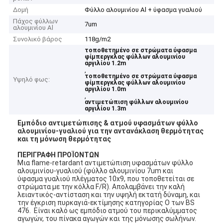
Δομή
Φύλλο αλουμινίου Al + ύφασμα γυαλιού
Πάχος φύλλων
7um
αλουμινίου Al
Συνολικό βάρος
118g/m2
τοποθετημένο σε στρώματα ύφασμα
φίμπεργκλας φύλλων αλουμινίου
αργιλίου 1.2m
,
τοποθετημένο σε στρώματα ύφασμα
Υψηλό φως:
φίμπεργκλας φύλλων αλουμινίου
αργιλίου 1.0m
,
αντιμετώπιση φύλλων αλουμινίου
αργιλίου 1.3m
Εμπόδιο αντιμετώπισης & ατμού υφασμάτων φύλλο
αλουμινίου-γυαλιού για την αντανάκλαση θερμότητας
και τη μόνωση θερμότητας
ΠΕΡΙΓΡΑΦΗ ΠΡΟΪΟΝΤΩΝ
Μια flame-retardant αντιμετώπιση υφασμάτων φύλλο
αλουμινίου-γυαλιού (φύλλο αλουμινίου 7um και
ύφασμα γυαλιού πλέγματος 10x9, που τοποθετείται σε
στρώματα με την κόλλα F/R). Απολαμβάνει την καλή
λειαντικός-αντίσταση και την υψηλή εκτατή δύναμη, και
την έγκριση πυρκαγιά-εκτίμησης κατηγορίας Ο των BS
476. Είναι καλό ως εμπόδιο ατμού του περικαλύμματος
αγωγών, του πίνακα αγωγών και της μόνωσης σωλήνων.