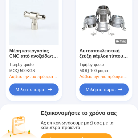
Μέρη κατεργασίας
Αυτοαποκλειστική
CNC από ανοξείδωτο
ζεύξη κάμλοκ τύπου
χάλυβα
B/C/D/DC με
Τιμή:
by quote
Τιμή:
by quote
χειροπέδες
MOQ:
500KGS
MOQ:
100 μέτρα
αυτοαποκλεισμού
Λάβετε την πιο πρόσφατη τιμή
Λάβετε την πιο πρόσφατη τιμή
Μιλήστε τώρα.
Μιλήστε τώρα.
Εξοικονομήστε το χρόνο σας
Ας επικοινωνήσουμε μαζί σας με τα
καλύτερα προϊόντα.