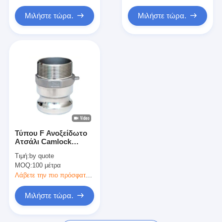
Μιλήστε τώρα.
Μιλήστε τώρα.
Τύπου F Ανοξείδωτο
Ατσάλι Camlock
Σύνδεσμος Χύτευση
Τιμή:
by quote
Ακριβείας με
MOQ:
100 μέτρα
Επένδυση
Λάβετε την πιο πρόσφατη τιμή
Μιλήστε τώρα.