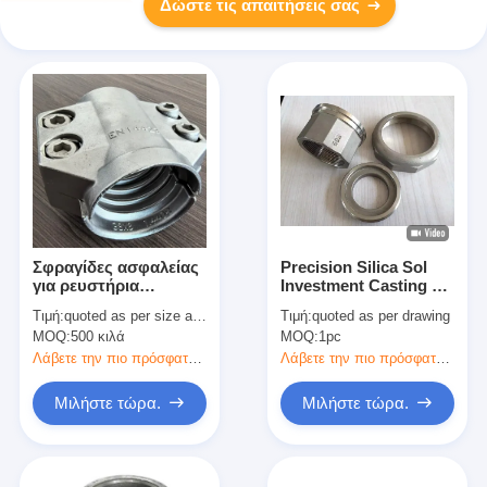
Δώστε τις απαιτήσεις σας
Σφραγίδες ασφαλείας
Precision Silica Sol
για ρευστήρια
Investment Casting 3D
σωλήνων από
Drawing OEM ODM
Τιμή:
quoted as per size and quantity
Τιμή:
quoted as per drawing
ανοξείδωτο χάλυβα
Fabrications
MOQ:
500 κιλά
MOQ:
1pc
Λάβετε την πιο πρόσφατη τιμή
Λάβετε την πιο πρόσφατη τιμή
Μιλήστε τώρα.
Μιλήστε τώρα.