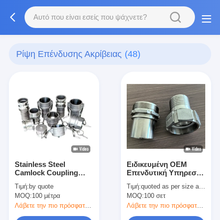
Ρίψη Επένδυσης Ακρίβειας
(48)
Stainless Steel
Ειδικευμένη OEM
Camlock Coupling
Επενδυτική Υπηρεσία
Type
Χύτευσης Υλικού
Τιμή:
by quote
Τιμή:
quoted as per size and quantity
A/B/C/D/DC/DP/E/F
1.4408 Συνδετήρας
MOQ:
100 μέτρα
MOQ:
100 σετ
Precision Investment
Τανκ
Casting
Λάβετε την πιο πρόσφατη τιμή
Λάβετε την πιο πρόσφατη τιμή