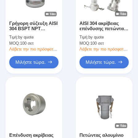
Γύρος εργοστασίων
Ποιοτικός έλεγχος
Γρήγορη σύζευξη AISI
AISI 304 ακρίβειας
304 BSPT NPT
επένδυσης πετώντας
Μας ελάτε σε επαφή με
Camlock αργίλιο 316
συνδετήρας
Τιμή:
by quote
Τιμή:
by quote
συναρμολογήσεων
MOQ:
100 σετ
MOQ:
100 σετ
ανοξείδωτου
γρήγορος
Λάβετε την πιο πρόσφατη τιμή
Λάβετε την πιο πρόσφατη τιμή
δακτυλογραφεί επειδή
ΣΥΝΕΧΈΣ DP Γ Δ Ε Φ
Συγκολλητική ταινία μόνωσης
Μιλήστε τώρα.
Μιλήστε τώρα.
Ταινία μόνωσης υφασμάτων γυαλιού
Ανθεκτική στη θερμότητα ταινία μόνωσης
Κολλητική ταινία υφασμάτων γυαλιού
Κολλητική ταινία ταινιών Polyimide
Κολλητική ταινία φύλλων αλουμινίου αργιλίου
Επένδυση ακρίβειας
Πετώντας αλουμίνιο