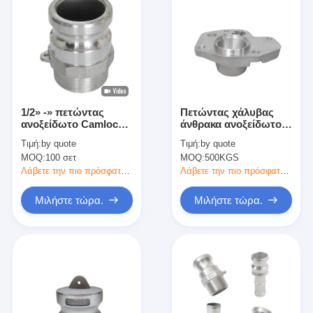
1/2» -» πετώντας
Πετώντας χάλυβας
ανοξείδωτο Camlock
άνθρακα ανοξείδωτου
επένδυσης ακρίβειας
διαδικασίας
Τιμή:
by quote
Τιμή:
by quote
8 που συνδέει τις
επένδυσης ακρίβειας
MOQ:
100 σετ
MOQ:
500KGS
γρήγορες
χάλυβα κραμάτων
τοποθετήσεις
Λάβετε την πιο πρόσφατη τιμή
Λάβετε την πιο πρόσφατη τιμή
σωληνώσεων
Μιλήστε τώρα.
Μιλήστε τώρα.
Σπίτι
Προϊόντα
Περίπου εμείς