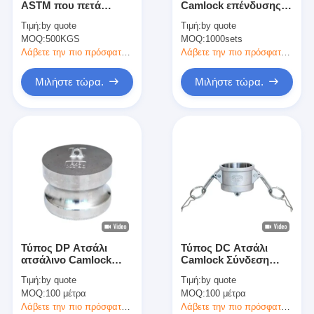
ASTM που πετά
Camlock επένδυσης
Ταινία υφασμάτων γυαλιού φύλλων αλουμινίου αργιλίου
χαμένη τη JIS ρίψη
ακρίβειας συνήθειας
Τιμή:
by quote
Τιμή:
by quote
ακρίβειας κεριών
MOQ:
Αντιμέτωπο φύλλο αλουμινίου έγγραφο της Kraft
500KGS
MOQ:
1000sets
Λάβετε την πιο πρόσφατη τιμή
Λάβετε την πιο πρόσφατη τιμή
Ύφασμα φίμπεργκλας φύλλων αλουμινίου αργιλίου
Μιλήστε τώρα.
Μιλήστε τώρα.
Scrim φύλλων αλουμινίου ταινία
Ταινία αγωγών υφασμάτων
Το διπλάσιο πλαισίωσε την κολλητική ταινία
Κολλητική ταινία της PET
Ρίψη επένδυσης ακρίβειας
Τύπος DP Ατσάλι
Τύπος DC Ατσάλι
Ηλεκτρική πίνακα μόνωσης
ατσάλινο Camlock
Camlock Σύνδεση
Coupling Precision
Επενδύσεων
Τιμή:
by quote
Τιμή:
by quote
Investment Casting
ακρίβειας Casting
MOQ:
100 μέτρα
MOQ:
100 μέτρα
Λάβετε την πιο πρόσφατη τιμή
Λάβετε την πιο πρόσφατη τιμή