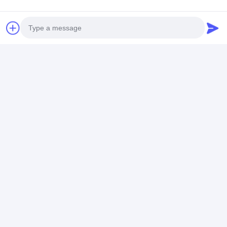
Ταινία μόνωσης υφασμάτων γυαλιού
θερμική μόνωση 100mm ταινιών μόνωσης
υφασμάτων γυαλιού 2.0mm 550 βαθμός
Photo
Ανθεκτική στη θερμότητα ταινία μόνωσης
Video Call
1260°C Χαρτί από κεραμικές ίνες 0,3 mm Υλικό
Audio Call
μόνωσης υψηλής θερμοκρασίας
Κολλητική ταινία υφασμάτων γυαλιού
Ηλεκτρικός βαθμός 0.18mm κολλητικών ταινιών Χ
υφασμάτων γυαλιού μόνωσης