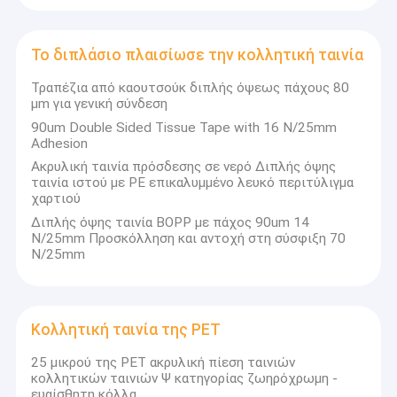
Το διπλάσιο πλαισίωσε την κολλητική ταινία
Τραπέζια από καουτσούκ διπλής όψεως πάχους 80
μm για γενική σύνδεση
90um Double Sided Tissue Tape with 16 N/25mm
Adhesion
Ακρυλική ταινία πρόσδεσης σε νερό Διπλής όψης
ταινία ιστού με PE επικαλυμμένο λευκό περιτύλιγμα
χαρτιού
Διπλής όψης ταινία BOPP με πάχος 90um 14
N/25mm Προσκόλληση και αντοχή στη σύσφιξη 70
N/25mm
Κολλητική ταινία της PET
25 μικρού της PET ακρυλική πίεση ταινιών
κολλητικών ταινιών Ψ κατηγορίας ζωηρόχρωμη -
ευαίσθητη κόλλα