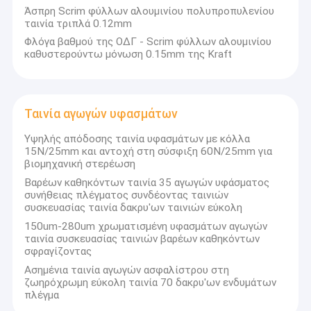
· Εμπειρογνώμονες ∙ Τεχνική και μεταπωλητική βοήθεια πάντα
Άσπρη Scrim φύλλων αλουμινίου πολυπροπυλενίου
διαθέσιμη.
ταινία τριπλά 0.12mm
· Ανταγωνιστικές τιμές ∙ Αποδοτικές από άποψη κόστους
χωρίς να διακυβεύεται η ποιότητα.
Φλόγα βαθμού της ΟΔΓ - Scrim φύλλων αλουμινίου
· Έτοιμη για προσαρμογή
καθυστερούντω μόνωση 0.15mm της Kraft
Δεν είμαστε μόνο έμποροι, είμαστε ο έμπιστος συνεργάτης σας
στην αλυσίδα εφοδιασμού.
Εκτιμούμε κάθε συνεργασία, χτίζοντας τις σχέσεις μας πάνω
στην ειλικρίνεια και την ακεραιότητα.
Ταινία αγωγών υφασμάτων
Ανυπομονούμε να δημιουργήσουμε μια μακροχρόνια και
σταθερή συνεργασία μαζί σας, να αναπτυχθούμε μαζί και να
Υψηλής απόδοσης ταινία υφασμάτων με κόλλα
δημιουργήσουμε ένα κοινό μέλλον.
15N/25mm και αντοχή στη σύσφιξη 60N/25mm για
βιομηχανική στερέωση
UN.Tex (Dalian) Co., Ltd.
Διεύθυνση: πόλη Dalian, επαρχία Liaoning, Κίνα
Βαρέων καθηκόντων ταινία 35 αγωγών υφάσματος
Ηλεκτρονικό μήνυμα: info@un-tex.com
συνήθειας πλέγματος συνδέοντας ταινιών
Ιστοσελίδα:
Εφαρμογή του κανονισμού (ΕΚ) αριθ.
συσκευασίας ταινία δακρυ'ων ταινιών εύκολη
150um-280um χρωματισμένη υφασμάτων αγωγών
ταινία συσκευασίας ταινιών βαρέων καθηκόντων
σφραγίζοντας
Ασημένια ταινία αγωγών ασφαλίστρου στη
ζωηρόχρωμη εύκολη ταινία 70 δακρυ'ων ενδυμάτων
πλέγμα