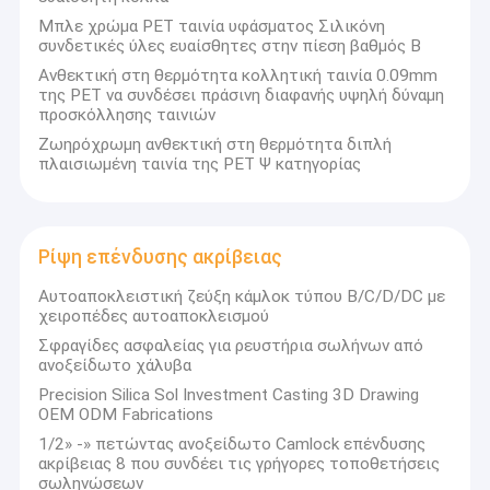
Μπλε χρώμα PET ταινία υφάσματος Σιλικόνη
συνδετικές ύλες ευαίσθητες στην πίεση βαθμός Β
Ανθεκτική στη θερμότητα κολλητική ταινία 0.09mm
της PET να συνδέσει πράσινη διαφανής υψηλή δύναμη
προσκόλλησης ταινιών
Ζωηρόχρωμη ανθεκτική στη θερμότητα διπλή
πλαισιωμένη ταινία της PET Ψ κατηγορίας
Ρίψη επένδυσης ακρίβειας
Αυτοαποκλειστική ζεύξη κάμλοκ τύπου B/C/D/DC με
χειροπέδες αυτοαποκλεισμού
Σφραγίδες ασφαλείας για ρευστήρια σωλήνων από
ανοξείδωτο χάλυβα
Precision Silica Sol Investment Casting 3D Drawing
OEM ODM Fabrications
1/2» -» πετώντας ανοξείδωτο Camlock επένδυσης
ακρίβειας 8 που συνδέει τις γρήγορες τοποθετήσεις
σωληνώσεων