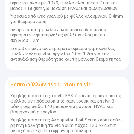
υφαντό υαλόνημα 10x9, φύλλο αλουμινίου 7 um και
και βελτιστοποιούμε με συνέπεια την απόδοση και σας βοηθάμε
Ταινία υφασμάτων γυαλιού φύλλων αλουμινίου αργιλίου
βάρος 118 gsm για μόνωση HVAC και σωληνώσεων
να επιτύχετε μακροπρόθεσμη αξία.
Ύφασμα από ίνες γυαλιού με φύλλο αλουμινίου 0,4mm
Αντιμέτωπο φύλλο αλουμινίου έγγραφο της Kraft
Η Κεντρική Επιχείρησή μας
για θερμομόνωση
Επικεντρώνεται στην εξαγωγή και την επεξεργασία
αντιμετώπιση φύλλων αλουμινίου αλουμινίου
Ύφασμα φίμπεργκλας φύλλων αλουμινίου αργιλίου
βιομηχανικών αγαθών, με βασικές γραμμές προϊόντων που
υφασμάτων φίμπεργκλας φύλλων αλουμινίου
περιλαμβάνουν:
αργιλίου 1.2m
Scrim φύλλων αλουμινίου ταινία
· Προϊόντα ηλεκτρικής μόνωσης
τοποθετημένο σε στρώματα ύφασμα φίμπεργκλας
· Προϊόντα θερμικής μόνωσης ∙ Εφαρμογές εξοικονόμησης
φύλλων αλουμινίου αργιλίου 1.0m 1.2m για την
ενέργειας για την κατασκευή, τη βιομηχανία και την ψυχρή
Ταινία αγωγών υφασμάτων
αντανάκλαση θερμότητας και τη μόνωση θερμότητας
αλυσίδα.
·Βιομηχανικές κολλητικές ταινίες
Το διπλάσιο πλαισίωσε την κολλητική ταινία
·Μηχανικά εξαρτήματα και προϊόντα από μέταλλο για
μηχανήματα, κατασκευές και βιομηχανικό εξοπλισμό.
Συνεχίζουμε να επεκτείνουμε τις προσφορές μας για να
Κολλητική ταινία της PET
Scrim φύλλων αλουμινίου ταινία
ανταποκριθούμε ευέλικτα στις ανάγκες της παγκόσμιας
αγοράς.
Υψηλής ποιότητας ταινία FSK / ταινία σφραγίσματος
Ρίψη επένδυσης ακρίβειας
φύλλου με πρόσφυση από καουτσούκ και ρητίνη 3-
οδική σφραγίδα 170 μικρών για μόνωση HVAC και
Γιατί να μας επιλέξετε; ∆ημιουργώντας μοναδική αξία
Ηλεκτρική πίνακα μόνωσης
βιομηχανική σφραγίδα
για εσάς
· Ασφαλισμένη ποιότητα
Υψηλής ποιότητας Αλουμινίου Foil-Scrim καουτσούκ-
· Προς το παρόν ∆ημοσίευση ∆εδομένου του
ρητίνη κολλητική ταινία 90um πάχος 120 N/25mm
χρονοδιαγράμματος σας με αξιόπιστη εφοδιαστική.
αντοχή σε έλξη Για σφραγισμό διάλυμα