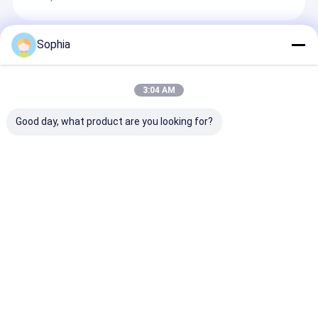
Sophia
Ηλεκτρική πίνακα μόνωσης
H-Class Epoxy Insulation Rod Pultruded Fiberglass for
3:04 AM
Electrical Applications
Προσαρμοσμένο μήκος Ηλεκτρική μόνωση παραμένει
Good day, what product are you looking for?
σχήμα I Vakuum Injection Epoxy Pultruded
Εποξειδική φαινολική ηλεκτρική μόνωση για
κινητήρες &amp; μετασχηματιστές &amp; ηλεκτρική
μόνωση
Ηλεκτρική μόνωση επιφάνειας Epoxy Fiberglass Mat
Laminate φύλλο για την μόνωση
Συγκολλητική ταινία μόνωσης
Ακρυλική 0.16mm ηλεκτρική κολλητική ταινία
γυαλιού PTFE