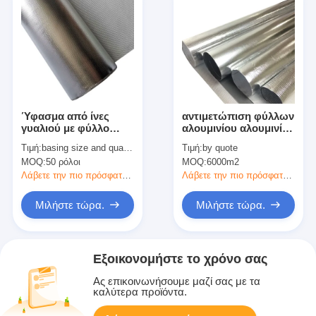
Ύφασμα από ίνες
αντιμετώπιση φύλλων
γυαλιού με φύλλο
αλουμινίου αλουμινίου
αλουμινίου 0,4mm για
υφασμάτων
Τιμή:
basing size and quantity
Τιμή:
by quote
θερμομόνωση
φίμπεργκλας φύλλων
MOQ:
50 ρόλοι
MOQ:
6000m2
αλουμινίου αργιλίου
1.2m
Λάβετε την πιο πρόσφατη τιμή
Λάβετε την πιο πρόσφατη τιμή
Μιλήστε τώρα.
Μιλήστε τώρα.
Εξοικονομήστε το χρόνο σας
Ας επικοινωνήσουμε μαζί σας με τα
καλύτερα προϊόντα.