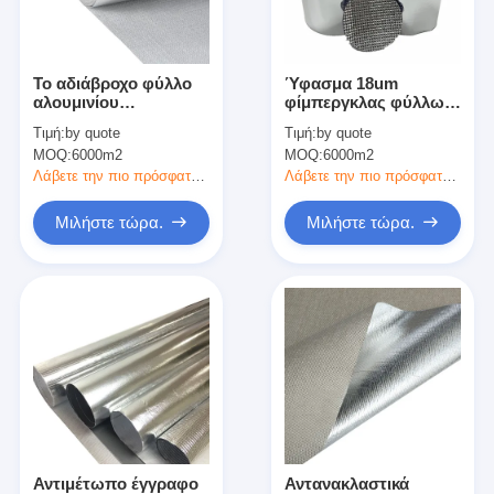
Γύρος εργοστασίων
Ποιοτικός έλεγχος
Το αδιάβροχο φύλλο
Ύφασμα 18um
αλουμινίου
φίμπεργκλας φύλλων
Μας ελάτε σε επαφή με
αντιμετώπισε το
αλουμινίου αργιλίου
Τιμή:
by quote
Τιμή:
by quote
έγγραφο 18 μικρό
θερμικής μόνωσης
MOQ:
6000m2
MOQ:
6000m2
1.0m 1.2m
οικοδόμησης
Λάβετε την πιο πρόσφατη τιμή
Λάβετε την πιο πρόσφατη τιμή
Συγκολλητική ταινία μόνωσης
Μιλήστε τώρα.
Μιλήστε τώρα.
Ταινία μόνωσης υφασμάτων γυαλιού
Ανθεκτική στη θερμότητα ταινία μόνωσης
Κολλητική ταινία υφασμάτων γυαλιού
Κολλητική ταινία ταινιών Polyimide
Κολλητική ταινία φύλλων αλουμινίου αργιλίου
Αντιμέτωπο έγγραφο
Αντανακλαστικά