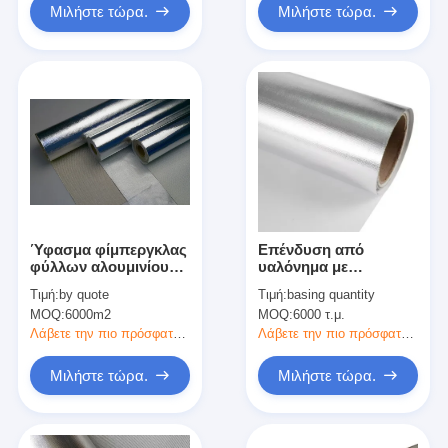
Μιλήστε τώρα.
Μιλήστε τώρα.
Ύφασμα φίμπεργκλας
Επένδυση από
φύλλων αλουμινίου
υαλόνημα με
αργιλίου
επιβράδυνση φλόγας,
Τιμή:
by quote
Τιμή:
basing quantity
αντανάκλασης
με υφαντό υαλόνημα
MOQ:
6000m2
MOQ:
6000 τ.μ.
θερμότητας
10x9, φύλλο
αλουμινίου 7 um και
Λάβετε την πιο πρόσφατη τιμή
Λάβετε την πιο πρόσφατη τιμή
βάρος 118 gsm για
μόνωση HVAC και
Μιλήστε τώρα.
Μιλήστε τώρα.
σωληνώσεων