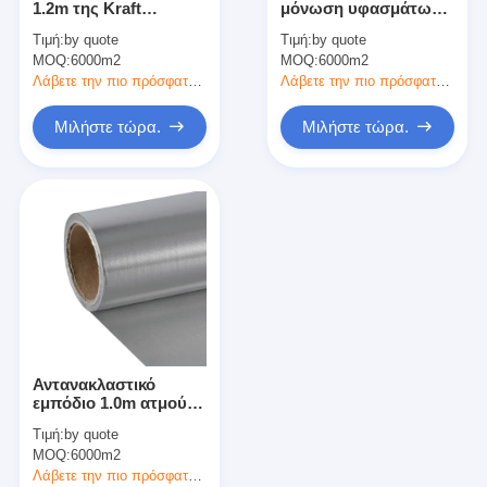
1.2m της Kraft
μόνωση υφασμάτων
Ταινία υφασμάτων γυαλιού φύλλων αλουμινίου αργιλίου
φύλλων αλουμινίου
φίμπεργκλας φύλλων
Τιμή:
by quote
Τιμή:
by quote
αλουμινίου μόνωσης
αλουμινίου αργιλίου
MOQ:
Αντιμέτωπο φύλλο αλουμινίου έγγραφο της Kraft
6000m2
MOQ:
6000m2
θερμότητας
18 μικρού και εμπόδιο
ατμού
Λάβετε την πιο πρόσφατη τιμή
Λάβετε την πιο πρόσφατη τιμή
Ύφασμα φίμπεργκλας φύλλων αλουμινίου αργιλίου
Μιλήστε τώρα.
Μιλήστε τώρα.
Scrim φύλλων αλουμινίου ταινία
Ταινία αγωγών υφασμάτων
Το διπλάσιο πλαισίωσε την κολλητική ταινία
Κολλητική ταινία της PET
Ρίψη επένδυσης ακρίβειας
Αντανακλαστικό
Ηλεκτρική πίνακα μόνωσης
εμπόδιο 1.0m ατμού
φύλλων αλουμινίου
Τιμή:
by quote
μόνωσης θερμότητας
MOQ:
6000m2
αντανάκλασης
θερμότητας
Λάβετε την πιο πρόσφατη τιμή