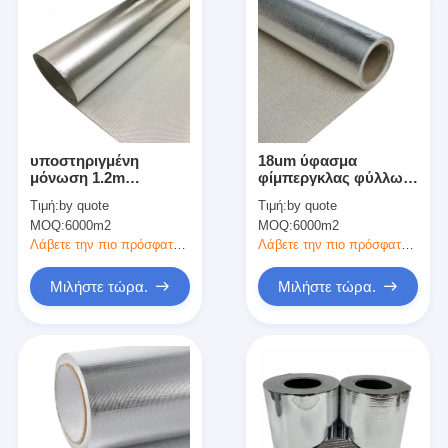
υποστηριγμένη
18um ύφασμα
μόνωση 1.2m
φίμπεργκλας φύλλων
εγγράφου 1.0m φύλλο
αλουμινίου αργιλίου
Τιμή:
by quote
Τιμή:
by quote
αλουμινίου για την
για την αντανάκλαση
MOQ:
6000m2
MOQ:
6000m2
αντανάκλαση
θερμότητας και τη
θερμότητας και τη
μόνωση θερμότητας
Λάβετε την πιο πρόσφατη τιμή
Λάβετε την πιο πρόσφατη τιμή
μόνωση θερμότητας
Μιλήστε τώρα.
Μιλήστε τώρα.
Σπίτι
Προϊόντα
Περίπου εμείς