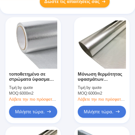
Δώστε τις απαιτήσεις σας
τοποθετημένο σε
Μόνωση θερμότητας
στρώματα ύφασμα
υφασμάτων
φίμπεργκλας φύλλων
φίμπεργκλας φύλλων
Τιμή:
by quote
Τιμή:
by quote
αλουμινίου αργιλίου
αλουμινίου αργιλίου
MOQ:
6000m2
MOQ:
6000m2
1.0m 1.2m για την
αντανάκλασης
αντανάκλαση
θερμότητας
Λάβετε την πιο πρόσφατη τιμή
Λάβετε την πιο πρόσφατη τιμή
θερμότητας και τη
μόνωση θερμότητας
Μιλήστε τώρα.
Μιλήστε τώρα.