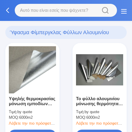
Ύφασμα Φίμπεργκλας Φύλλων Αλουμινίου
Αργιλίου
(26)
Υψηλής θερμοκρασίας
Το φύλλο αλουμινίου
μόνωση εμποδίων
μόνωσης θερμότητας
ατμού εγγράφου
αντιμετώπισε το
Τιμή:
by quote
Τιμή:
by quote
έγγραφο οικοδόμησης
MOQ:
6000m2
MOQ:
6000m2
Λάβετε την πιο πρόσφατη τιμή
Λάβετε την πιο πρόσφατη τιμή