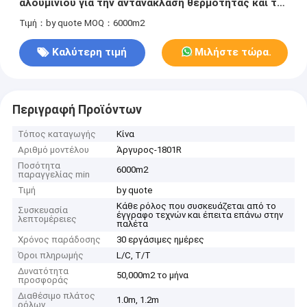
αλουμινίου για την αντανάκλαση θερμότητας και τη
μόνωση θερμότητας
Τιμή：by quote
MOQ：6000m2
Καλύτερη τιμή
Μιλήστε τώρα.
Περιγραφή Προϊόντων
Τόπος καταγωγής
Κίνα
Αριθμό μοντέλου
Άργυρος-1801R
Ποσότητα
6000m2
παραγγελίας min
Τιμή
by quote
Κάθε ρόλος που συσκευάζεται από το
Συσκευασία
έγγραφο τεχνών και έπειτα επάνω στην
λεπτομέρειες
παλέτα
Χρόνος παράδοσης
30 εργάσιμες ημέρες
Όροι πληρωμής
L/C, T/T
Δυνατότητα
50,000m2 το μήνα
προσφοράς
Διαθέσιμο πλάτος
1.0m, 1.2m
ρόλων