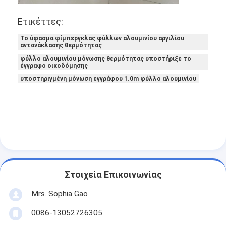
Γύρος εργοστασίων
Ετικέττες:
Ποιοτικός έλεγχος
Το ύφασμα φίμπεργκλας φύλλων αλουμινίου αργιλίου
αντανάκλασης θερμότητας
Μας ελάτε σε επαφή με
φύλλο αλουμινίου μόνωσης θερμότητας υποστήριξε το
έγγραφο οικοδόμησης
υποστηριγμένη μόνωση εγγράφου 1.0m φύλλο αλουμινίου
Συγκολλητική ταινία μόνωσης
Ταινία μόνωσης υφασμάτων γυαλιού
Ανθεκτική στη θερμότητα ταινία μόνωσης
Κολλητική ταινία υφασμάτων γυαλιού
Στοιχεία Επικοινωνίας
Κολλητική ταινία ταινιών Polyimide
Mrs. Sophia Gao
Κολλητική ταινία φύλλων αλουμινίου αργιλίου
0086-13052726305