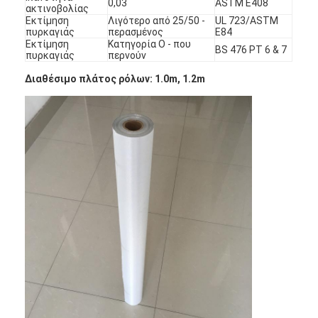
0,03
ASTM E408
ακτινοβολίας
Εκτίμηση
Λιγότερο από 25/50 -
UL 723/ASTM
πυρκαγιάς
περασμένος
E84
Εκτίμηση
Κατηγορία Ο - που
BS 476 PT 6 & 7
πυρκαγιάς
περνούν
Διαθέσιμο πλάτος ρόλων: 1.0m, 1.2m
Σπίτι
Προϊόντα
Περίπου εμείς