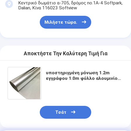
Κεντρικό δωμάτιο α-705, δρόμος no.1A-4 Softpark,
Ταινία υφασμάτων γυαλιού φύλλων αλουμινίου αργιλίου
Dalian, Κίνα 116023 Softview
Αντιμέτωπο φύλλο αλουμινίου έγγραφο της Kraft
Μιλήστε τώρα.
Ύφασμα φίμπεργκλας φύλλων αλουμινίου αργιλίου
Scrim φύλλων αλουμινίου ταινία
Αποκτήστε Την Καλύτερη Τιμή Για
Ταινία αγωγών υφασμάτων
Το διπλάσιο πλαισίωσε την κολλητική ταινία
υποστηριγμένη μόνωση 1.2m
εγγράφου 1.0m φύλλο αλουμινίου
Κολλητική ταινία της PET
για την αντανάκλαση θερμότητας
και τη μόνωση θερμότητας
Ρίψη επένδυσης ακρίβειας
Ηλεκτρική πίνακα μόνωσης
Τσάτ