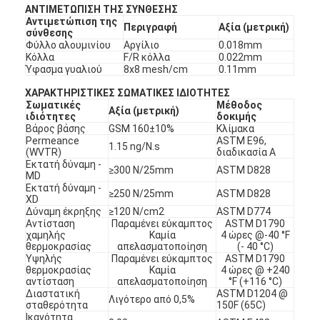
ΑΝΤΙΜΕΤΩΠΙΣΗ ΤΗΣ ΣΥΝΘΕΣΗΣ
Αντιμετώπιση της
Περιγραφή
Αξία (μετρική)
σύνθεσης
Φύλλο αλουμινίου
Αργίλιο
0.018mm
Κόλλα
F/R κόλλα
0.022mm
Ύφασμα γυαλιού
8x8 mesh/cm
0.11mm
ΧΑΡΑΚΤΗΡΙΣΤΙΚΕΣ ΣΩΜΑΤΙΚΕΣ ΙΔΙΟΤΗΤΕΣ
Σωματικές
Μέθοδος
Αξία (μετρική)
ιδιότητες
δοκιμής
Βάρος βάσης
GSM 160±10%
Κλίμακα
Permeance
ASTM E96,
1.15 ng/N.s
(WVTR)
διαδικασία Α
Εκτατή δύναμη -
≥300 N/25mm
ASTM D828
MD
Εκτατή δύναμη -
≥250 N/25mm
ASTM D828
XD
Δύναμη έκρηξης
≥120 N/cm2
ASTM D774
Αντίσταση
Παραμένει εύκαμπτος
ASTM D1790
χαμηλής
Καμία
4 ώρες @-40 °F
θερμοκρασίας
απελασματοποίηση
(- 40 °C)
Υψηλής
Παραμένει εύκαμπτος
ASTM D1790
θερμοκρασίας
Καμία
4 ώρες @ +240
αντίσταση
απελασματοποίηση
°F (+116 °C)
Διαστατική
ASTM D1204 @
Λιγότερο από 0,5%
σταθερότητα
150F (65C)
Ικανότητα