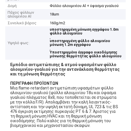
Δομή
Φύλλο αλουμινίου Al + ύφασμα γυαλιού
Πάχος φύλλων
18um
αλουμινίου Al
Συνολικό βάρος
160g/m2
υποστηριγμένη μόνωση εγγράφου 1.0m
φύλλο αλουμινίου
,
υποστηριγμένη φύλλο αλουμινίου
Υψηλό φως:
μόνωση 1.2m εγγράφου
,
Υποστηριγμένο έγγραφο οικοδόμησης
μόνωσης θερμότητας φύλλο αλουμινίου
Εμπόδιο αντιμετώπισης & ατμού υφασμάτων φύλλο
αλουμινίου-γυαλιού για την αντανάκλαση θερμότητας
και τη μόνωση θερμότητας
ΠΕΡΙΓΡΑΦΗ ΠΡΟΪΟΝΤΩΝ
Μια flame-retardant αντιμετώπιση υφασμάτων φύλλο
αλουμινίου-γυαλιού (φύλλο αλουμινίου 18u και ύφασμα
γυαλιού πλέγματος 8x8, που τοποθετείται σε στρώματα
με την κόλλα F/R). Απολαμβάνει την καλή λειαντικός-
αντίσταση και την υψηλή εκτατή δύναμη, UL 723 & τις BS
476 έγκριση εκτίμησης πυρκαγιάς PT 6 & 7. Άριστος για
τη θερμική μόνωση HVAC και τη θερμική μόνωση
οικοδόμησης. Πολύ καλός για τη θερμική μόνωση του
βιομηχανικού και μηχανοστασίου σκαφών.