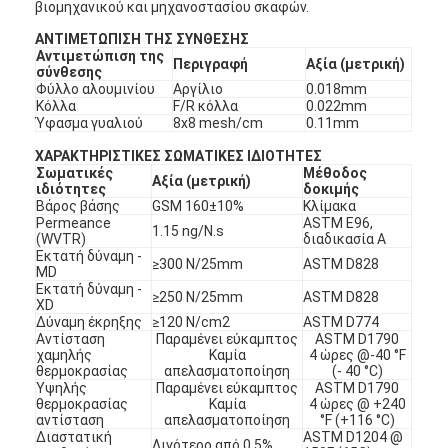
βιομηχανικού και μηχανοστασίου σκαφών.
ΑΝΤΙΜΕΤΩΠΙΣΗ ΤΗΣ ΣΥΝΘΕΣΗΣ
Αντιμετώπιση της
Περιγραφή
Αξία (μετρική)
σύνθεσης
Φύλλο αλουμινίου
Αργίλιο
0.018mm
Κόλλα
F/R κόλλα
0.022mm
Ύφασμα γυαλιού
8x8 mesh/cm
0.11mm
ΧΑΡΑΚΤΗΡΙΣΤΙΚΕΣ ΣΩΜΑΤΙΚΕΣ ΙΔΙΟΤΗΤΕΣ
Σωματικές
Μέθοδος
Αξία (μετρική)
ιδιότητες
δοκιμής
Βάρος βάσης
GSM 160±10%
Κλίμακα
Permeance
ASTM E96,
1.15 ng/N.s
(WVTR)
διαδικασία Α
Εκτατή δύναμη -
≥300 N/25mm
ASTM D828
MD
Εκτατή δύναμη -
≥250 N/25mm
ASTM D828
XD
Δύναμη έκρηξης
≥120 N/cm2
ASTM D774
Αντίσταση
Παραμένει εύκαμπτος
ASTM D1790
χαμηλής
Καμία
4 ώρες @-40 °F
θερμοκρασίας
απελασματοποίηση
(- 40 °C)
Υψηλής
Παραμένει εύκαμπτος
ASTM D1790
θερμοκρασίας
Καμία
4 ώρες @ +240
αντίσταση
απελασματοποίηση
°F (+116 °C)
Διαστατική
ASTM D1204 @
Λιγότερο από 0,5%