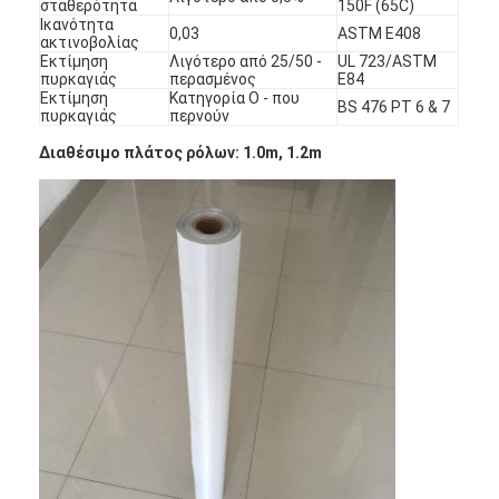
σταθερότητα
150F (65C)
Ικανότητα
0,03
ASTM E408
ακτινοβολίας
Εκτίμηση
Λιγότερο από 25/50 -
UL 723/ASTM
πυρκαγιάς
περασμένος
E84
Εκτίμηση
Κατηγορία Ο - που
BS 476 PT 6 & 7
πυρκαγιάς
περνούν
Διαθέσιμο πλάτος ρόλων: 1.0m, 1.2m
Σπίτι
Προϊόντα
Περίπου εμείς