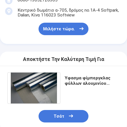
Ταινία υφασμάτων γυαλιού φύλλων αλουμινίου αργιλίου
Κεντρικό δωμάτιο α-705, δρόμος no.1A-4 Softpark,
Dalian, Κίνα 116023 Softview
Αντιμέτωπο φύλλο αλουμινίου έγγραφο της Kraft
Ύφασμα φίμπεργκλας φύλλων αλουμινίου αργιλίου
Μιλήστε τώρα.
Scrim φύλλων αλουμινίου ταινία
Ταινία αγωγών υφασμάτων
Αποκτήστε Την Καλύτερη Τιμή Για
Το διπλάσιο πλαισίωσε την κολλητική ταινία
Ύφασμα φίμπεργκλας
Κολλητική ταινία της PET
φύλλων αλουμινίου
αργιλίου αντανάκλασης
Ρίψη επένδυσης ακρίβειας
θερμότητας
Ηλεκτρική πίνακα μόνωσης
Τσάτ