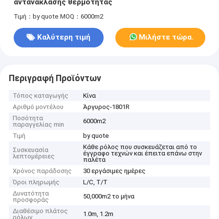
αντανάκλασης θερμότητας
Τιμή：by quote
MOQ：6000m2
Καλύτερη τιμή
Μιλήστε τώρα.
Περιγραφή Προϊόντων
Τόπος καταγωγής
Κίνα
Αριθμό μοντέλου
Άργυρος-1801R
Ποσότητα
6000m2
παραγγελίας min
Τιμή
by quote
Κάθε ρόλος που συσκευάζεται από το
Συσκευασία
έγγραφο τεχνών και έπειτα επάνω στην
λεπτομέρειες
παλέτα
Χρόνος παράδοσης
30 εργάσιμες ημέρες
Όροι πληρωμής
L/C, T/T
Δυνατότητα
50,000m2 το μήνα
προσφοράς
Διαθέσιμο πλάτος
1.0m, 1.2m
ρόλων