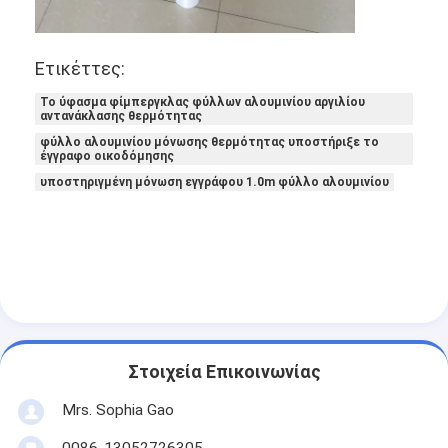
Γύρος εργοστασίων
Ποιοτικός έλεγχος
Ετικέττες:
Το ύφασμα φίμπεργκλας φύλλων αλουμινίου αργιλίου
Μας ελάτε σε επαφή με
αντανάκλασης θερμότητας
φύλλο αλουμινίου μόνωσης θερμότητας υποστήριξε το
έγγραφο οικοδόμησης
υποστηριγμένη μόνωση εγγράφου 1.0m φύλλο αλουμινίου
Συγκολλητική ταινία μόνωσης
Ταινία μόνωσης υφασμάτων γυαλιού
Ανθεκτική στη θερμότητα ταινία μόνωσης
Κολλητική ταινία υφασμάτων γυαλιού
Στοιχεία Επικοινωνίας
Κολλητική ταινία ταινιών Polyimide
Mrs. Sophia Gao
Κολλητική ταινία φύλλων αλουμινίου αργιλίου
0086-13052726305