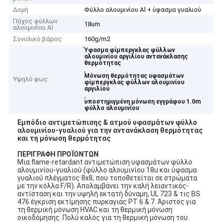
Δομή
Φύλλο αλουμινίου Al + ύφασμα γυαλιού
Πάχος φύλλων
18um
αλουμινίου Al
Συνολικό βάρος
160g/m2
Ύφασμα φίμπεργκλας φύλλων
αλουμινίου αργιλίου αντανάκλασης
θερμότητας
,
Μόνωση θερμότητας υφασμάτων
Υψηλό φως:
φίμπεργκλας φύλλων αλουμινίου
αργιλίου
,
υποστηριγμένη μόνωση εγγράφου 1.0m
φύλλο αλουμινίου
Εμπόδιο αντιμετώπισης & ατμού υφασμάτων φύλλο
αλουμινίου-γυαλιού για την αντανάκλαση θερμότητας
και τη μόνωση θερμότητας
ΠΕΡΙΓΡΑΦΗ ΠΡΟΪΟΝΤΩΝ
Μια flame-retardant αντιμετώπιση υφασμάτων φύλλο
αλουμινίου-γυαλιού (φύλλο αλουμινίου 18u και ύφασμα
γυαλιού πλέγματος 8x8, που τοποθετείται σε στρώματα
με την κόλλα F/R). Απολαμβάνει την καλή λειαντικός-
αντίσταση και την υψηλή εκτατή δύναμη, UL 723 & τις BS
476 έγκριση εκτίμησης πυρκαγιάς PT 6 & 7. Άριστος για
τη θερμική μόνωση HVAC και τη θερμική μόνωση
οικοδόμησης. Πολύ καλός για τη θερμική μόνωση του