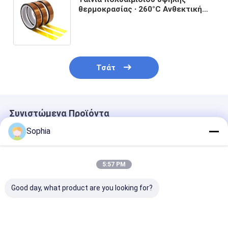
θερμοκρασίας ∙ 260°C Ανθεκτική
στη θερμότητα, ηλεκτρική μόνωση
και κάλυψη PCB για συγκόλληση
Τσάτ
Συνιστώμενα Προϊόντα
Sophia
5:57 PM
Good day, what product are you looking for?
Υλικό μόνωσης
Ταινία πολυιμιδίου
Αυτοκόλλητη 
ανθεκτικό σε
ανθεκτική στη
Πολυιμιδίου K
υψηλές
θερμότητα (ταινία
Πολυϊμιδική Τ