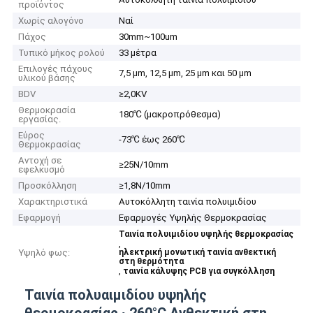
προϊόντος
Χωρίς αλογόνο
Ναί
Πάχος
30mm~100um
Τυπικό μήκος ρολού
33 μέτρα
Επιλογές πάχους
7,5 μm, 12,5 μm, 25 μm και 50 μm
υλικού βάσης
BDV
≥2,0KV
Θερμοκρασία
180℃ (μακροπρόθεσμα)
εργασίας.
Εύρος
-73℃ έως 260℃
Θερμοκρασίας
Αντοχή σε
≥25N/10mm
εφελκυσμό
Προσκόλληση
≥1,8N/10mm
Χαρακτηριστικά
Αυτοκόλλητη ταινία πολυιμιδίου
Εφαρμογή
Εφαρμογές Υψηλής Θερμοκρασίας
Ταινία πολυιμιδίου υψηλής θερμοκρασίας
,
Υψηλό φως:
ηλεκτρική μονωτική ταινία ανθεκτική
στη θερμότητα
,
ταινία κάλυψης PCB για συγκόλληση
Ταινία πολυαιμιδίου υψηλής
θερμοκρασίας ∙ 260°C Ανθεκτική στη