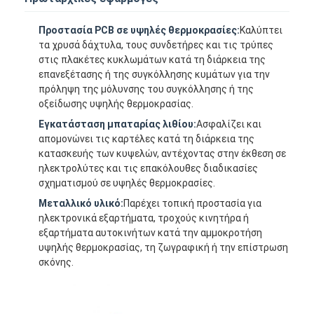
Γύρος εργοστασίων
Προστασία PCB σε υψηλές θερμοκρασίες:
Καλύπτει
Ποιοτικός έλεγχος
τα χρυσά δάχτυλα, τους συνδετήρες και τις τρύπες
στις πλακέτες κυκλωμάτων κατά τη διάρκεια της
επανεξέτασης ή της συγκόλλησης κυμάτων για την
Μας ελάτε σε επαφή με
πρόληψη της μόλυνσης του συγκόλλησης ή της
οξείδωσης υψηλής θερμοκρασίας.
Εγκατάσταση μπαταρίας λιθίου:
Ασφαλίζει και
Συγκολλητική ταινία μόνωσης
απομονώνει τις καρτέλες κατά τη διάρκεια της
κατασκευής των κυψελών, αντέχοντας στην έκθεση σε
Ταινία μόνωσης υφασμάτων γυαλιού
ηλεκτρολύτες και τις επακόλουθες διαδικασίες
σχηματισμού σε υψηλές θερμοκρασίες.
Ανθεκτική στη θερμότητα ταινία μόνωσης
Μεταλλικό υλικό:
Παρέχει τοπική προστασία για
ηλεκτρονικά εξαρτήματα, τροχούς κινητήρα ή
Κολλητική ταινία υφασμάτων γυαλιού
εξαρτήματα αυτοκινήτων κατά την αμμοκροτήση
υψηλής θερμοκρασίας, τη ζωγραφική ή την επίστρωση
Κολλητική ταινία ταινιών Polyimide
σκόνης.
Κολλητική ταινία φύλλων αλουμινίου αργιλίου