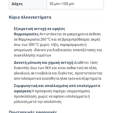
Δάχος
30 μm~100 μm
Κύρια πλεονεκτήματα
Εξαιρετική αντοχή σε υψηλές
θερμοκρασίες:
Αντιστέκεται σε μακροχρόνια έκθεση
σε θερμοκρασία 260 °C και σε βραχυπρόθεσμες ακμές
άνω των 300 °C χωρίς τήξη, παραμόρφωση ή
απομείωση· ιδανικό για διαδικασίες επανεξέτασης και
συγκόλλησης κυμάτων.
Δυνατή μόνωση και χημική αντοχή:
Διαθέτει τάση
διακοπής άνω των 5kV και είναι ανθεκτική σε οξέα,
αλκαλικά, ακτινοβολία και διαλύτες, προστατεύοντας
αποτελεσματικά ευαίσθητα ηλεκτρονικά εξαρτήματα.
Σπίτι
Συμφωνητική και απαλλαγμένη από υπολείμματα
αφαίρεση:
Η πρόσφυση παρέχει ισορροπημένη
Προϊόντα
προσκόλληση, χωρίς να αφήνει υπολείμματα ή
μόλυνση μετά την απολέπιση.
Περίπου εμείς
Πρωταρχικές εφαρμογές