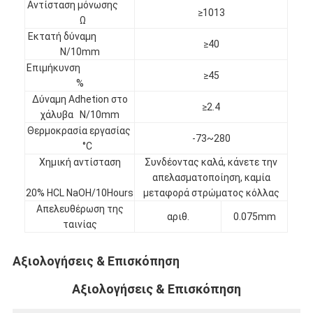
Αντίσταση μόνωσης
≥1013
Γύρος εργοστασίων
Ω
Εκτατή δύναμη
Ποιοτικός έλεγχος
≥40
N/10mm
Επιμήκυνση
Μας ελάτε σε επαφή με
≥45
%
Δύναμη Adhetion στο
≥2.4
χάλυβα N/10mm
Θερμοκρασία εργασίας
Συγκολλητική ταινία μόνωσης
-73~280
°C
Χημική αντίσταση
Συνδέοντας καλά, κάνετε την
Ταινία μόνωσης υφασμάτων γυαλιού
απελασματοποίηση, καμία
20% HCL NaOH/10Hours
μεταφορά στρώματος κόλλας
Ανθεκτική στη θερμότητα ταινία μόνωσης
Απελευθέρωση της
αριθ.
0.075mm
ταινίας
Κολλητική ταινία υφασμάτων γυαλιού
Κολλητική ταινία ταινιών Polyimide
Αξιολογήσεις & Επισκόπηση
Αξιολογήσεις & Επισκόπηση
Κολλητική ταινία φύλλων αλουμινίου αργιλίου