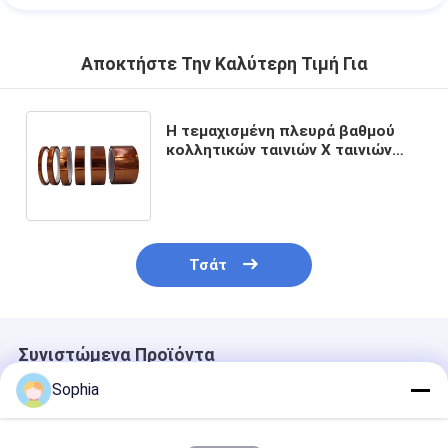
Αποκτήστε Την Καλύτερη Τιμή Για
Η τεμαχισμένη πλευρά βαθμού
κολλητικών ταινιών Χ ταινιών
Polyimide ενιαία δεν έντυσε καμία
απελευθέρωση
Τσάτ
Συνιστώμενα Προϊόντα
Sophia