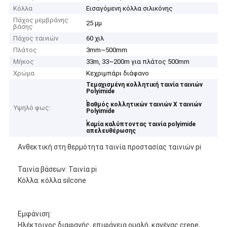
Κόλλα
Εισαγόμενη κόλλα σιλικόνης
Πάχος μεμβράνης
25 μμ
βάσης
Πάχος ταινιών
60 χιλ
Πλάτος
3mm~500mm
Μήκος
33m, 33~200m για πλάτος 500mm
Χρώμα
Κεχριμπάρι διάφανο
Τεμαχισμένη κολλητική ταινία ταινιών
Polyimide
,
Βαθμός κολλητικών ταινιών Χ ταινιών
Υψηλό φως:
Polyimide
,
Καμία καλύπτοντας ταινία polyimide
απελευθέρωσης
Ανθεκτική στη θερμότητα ταινία προστασίας ταινιών pi
Ταινία βάσεων: Ταινία pi
Κόλλα: κόλλα silcone
Εμφάνιση:
Ηλέκτρινος διαφανής, επιφάνεια ομαλή, κανένας crepe,