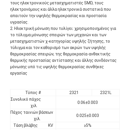
τους ηλεκτρονικούς μετασχηματιστές SMD, τους
ηλεκτρονόμους και άλλα ηλεκτρονικά συστατικά που
απαιτούν την υψηλής θερμοκρασίας και προστασία
υγρασίας.
2. Ηλεκτρική μόνωση που τυλίγει: χρησιμοποιημένος για
το τύλιγμα μόνωσης σπειρών των μηχανών και των
μετασχηματιστών χ-κατηγορίας υψηλής ζήτησης, το
τύλιγμα και τον καθορισμό των ακρών των υψηλής
θερμοκρασίας σπειρών, της θερμοκρασία-ανθεκτικής
θερμικής προστασίας αντίστασης και άλλης συνδέοντας
μόνωσης υπό τις υψηλής θερμοκρασίας συνθήκες
εργασίας
Τύπος #
2321
2321L
Σπίτι
Συνολικό πάχος
0.06±0.003
χιλ.
Προϊόντα
Πάχος ταινιών βάσεων
0.025±0.003
χιλ.
Περίπου εμείς
Τάση βλάβης KV
≥5%