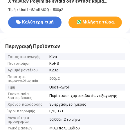
Χ ταινιών Polyimide ενιαία δεν έντυσε καμία
απελευθέρωση
Τιμή：Usd1~5/roll
MOQ：500μ2
Καλύτερη τιμή
Μιλήστε τώρα.
Περιγραφή Προϊόντων
Τόπος καταγωγής
Κίνα
Πιστοποίηση
RoHS
Αριθμό μοντέλου
K2321
Ποσότητα
500μ2
παραγγελίας min
Τιμή
Usd1~5/roll
Συσκευασία
Περίπτωση χαρτοκιβωτίων εξαγωγής
λεπτομέρειες
Χρόνος παράδοσης
35 εργάσιμες ημέρες
Όροι πληρωμής
L/C, T/T
Δυνατότητα
50,000m2 το μήνα
προσφοράς
Υλικό βάσεων
Φιλμ πολυιμιδίου