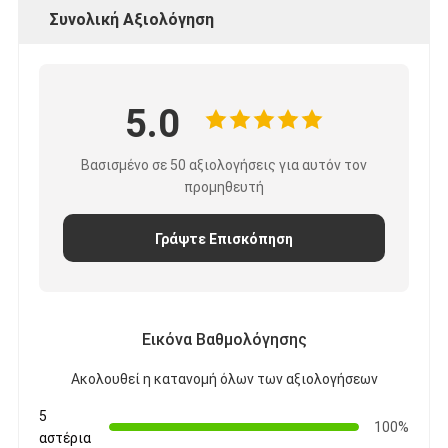
Ταινία υφασμάτων γυαλιού φύλλων αλουμινίου αργιλίου
Συνολική Αξιολόγηση
Αντιμέτωπο φύλλο αλουμινίου έγγραφο της Kraft
Ύφασμα φίμπεργκλας φύλλων αλουμινίου αργιλίου
5.0
Scrim φύλλων αλουμινίου ταινία
Βασισμένο σε 50 αξιολογήσεις για αυτόν τον
προμηθευτή
Ταινία αγωγών υφασμάτων
Το διπλάσιο πλαισίωσε την κολλητική ταινία
Γράψτε Επισκόπηση
Κολλητική ταινία της PET
Ρίψη επένδυσης ακρίβειας
Εικόνα Βαθμολόγησης
Ηλεκτρική πίνακα μόνωσης
Ακολουθεί η κατανομή όλων των αξιολογήσεων
5
100%
αστέρια