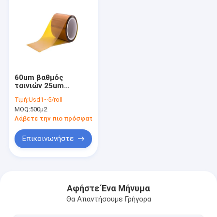
60um βαθμός
ταινιών 25um
3mm500mm Χ ESD
Τιμή:
Usd1~5/roll
Polyimide καμία
MOQ:
500μ2
απελευθέρωση
Λάβετε την πιο πρόσφατη τιμή
Επικοινωνήστε
Σπίτι
Προϊόντα
Αφήστε Ένα Μήνυμα
Θα Απαντήσουμε Γρήγορα
Περίπου εμείς