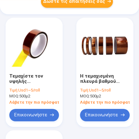
Δώστε τις απαιτήσεις σας
Τεμαχίστε τον
Η τεμαχισμένη
υψηλής
πλευρά βαθμού
θερμοκρασίας βαθμό
κολλητικών ταινιών
Τιμή:
Usd1~5/roll
Τιμή:
Usd1~5/roll
ταινιών Χ Polyimide
Χ ταινιών Polyimide
MOQ:
500μ2
MOQ:
500μ2
που η ενιαία πλευρά
ενιαία δεν έντυσε
δεν έντυσε καμία
καμία απελευθέρωση
Λάβετε την πιο πρόσφατη τιμή
Λάβετε την πιο πρόσφατη τι
απελευθέρωση
Επικοινωνήστε
Επικοινωνήστε