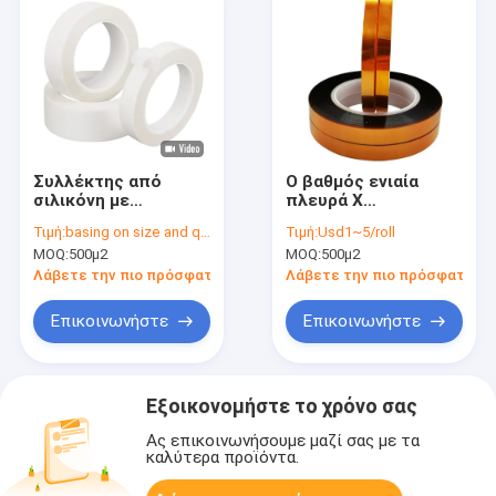
Συλλέκτης από
Ο βαθμός ενιαία
σιλικόνη με
πλευρά Χ
μονομερή επικάλυψη
κολλητικών ταινιών
Τιμή:
basing on size and quantity
Τιμή:
Usd1~5/roll
από γυάλινο ύφασμα
ταινιών Polyimide
MOQ:
500μ2
MOQ:
500μ2
δεν έντυσε καμία
απελευθέρωση
Λάβετε την πιο πρόσφατη τιμή
Λάβετε την πιο πρόσφατη τι
Επικοινωνήστε
Επικοινωνήστε
Εξοικονομήστε το χρόνο σας
Ας επικοινωνήσουμε μαζί σας με τα
καλύτερα προϊόντα.