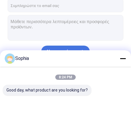
Γύρος εργοστασίων
Ποιοτικός έλεγχος
Μας ελάτε σε επαφή με
Να συνεχίσει
Συγκολλητική ταινία μόνωσης
Sophia
Ταινία μόνωσης υφασμάτων γυαλιού
Οι Κατηγορίες Μας
8:24 PM
Ανθεκτική στη θερμότητα ταινία μόνωσης
Good day, what product are you looking for?
Κολλητική ταινία υφασμάτων γυαλιού
Κολλητική ταινία ταινιών Polyimide
Κολλητική ταινία φύλλων αλουμινίου αργιλίου
Συγκολλητική ταινία
Ταινία μόνωσης
Ανθεκτική στ