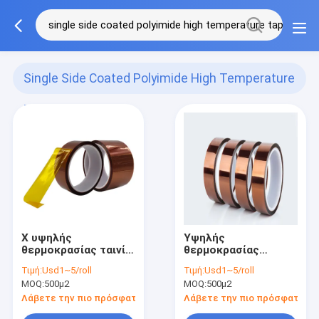
Single Side Coated Polyimide High Temperature
Tape
(9)
Χ υψηλής
Υψηλής
θερμοκρασίας ταινία
θερμοκρασίας
Polyimide βαθμού
ανθεκτική ενιαία
Τιμή:
Usd1~5/roll
Τιμή:
Usd1~5/roll
ενιαία ντυμένη
πλευρά βαθμού
MOQ:
500μ2
MOQ:
500μ2
πλευρά
ταινιών Χ μόνωσης
Polyimide ηλεκτρική
Λάβετε την πιο πρόσφατη τιμή
Λάβετε την πιο πρόσφατη τι
που ντύνεται