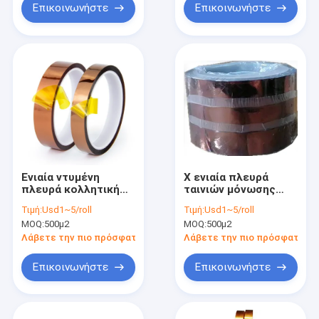
Επικοινωνήστε
Επικοινωνήστε
Ενιαία ντυμένη
Χ ενιαία πλευρά
πλευρά κολλητική
ταινιών μόνωσης
ταινία Amber ταινιών
βαθμού η ανθεκτική
Τιμή:
Usd1~5/roll
Τιμή:
Usd1~5/roll
Polyimide διαφανής
στη θερμότητα
MOQ:
500μ2
MOQ:
500μ2
ηλεκτρική δεν
έντυσε καμία
Λάβετε την πιο πρόσφατη τιμή
Λάβετε την πιο πρόσφατη τι
ηλεκτρική μόνωση
εγγράφου
Επικοινωνήστε
Επικοινωνήστε
απελευθέρωσης