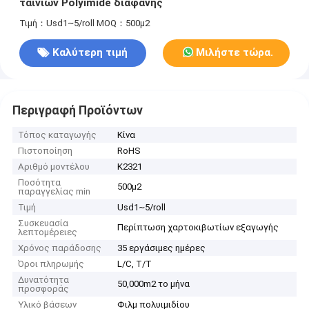
ταινιών Polyimide διαφανής
Τιμή：Usd1~5/roll
MOQ：500μ2
Καλύτερη τιμή
Μιλήστε τώρα.
Περιγραφή Προϊόντων
Τόπος καταγωγής
Κίνα
Πιστοποίηση
RoHS
Αριθμό μοντέλου
K2321
Ποσότητα
500μ2
παραγγελίας min
Τιμή
Usd1~5/roll
Συσκευασία
Περίπτωση χαρτοκιβωτίων εξαγωγής
λεπτομέρειες
Χρόνος παράδοσης
35 εργάσιμες ημέρες
Όροι πληρωμής
L/C, T/T
Δυνατότητα
50,000m2 το μήνα
προσφοράς
Υλικό βάσεων
Φιλμ πολυιμιδίου