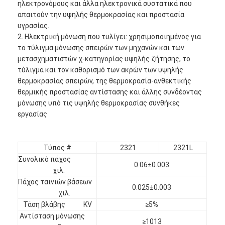
ηλεκτρονόμους και άλλα ηλεκτρονικά συστατικά που
απαιτούν την υψηλής θερμοκρασίας και προστασία
υγρασίας.
2. Ηλεκτρική μόνωση που τυλίγει: χρησιμοποιημένος για
το τύλιγμα μόνωσης σπειρών των μηχανών και των
μετασχηματιστών χ-κατηγορίας υψηλής ζήτησης, το
τύλιγμα και τον καθορισμό των ακρών των υψηλής
θερμοκρασίας σπειρών, της θερμοκρασία-ανθεκτικής
θερμικής προστασίας αντίστασης και άλλης συνδέοντας
μόνωσης υπό τις υψηλής θερμοκρασίας συνθήκες
εργασίας
Τύπος #
2321
2321L
Συνολικό πάχος
0.06±0.003
Σπίτι
χιλ.
Πάχος ταινιών βάσεων
0.025±0.003
Προϊόντα
χιλ.
Τάση βλάβης KV
≥5%
Περίπου εμείς
Αντίσταση μόνωσης
≥1013