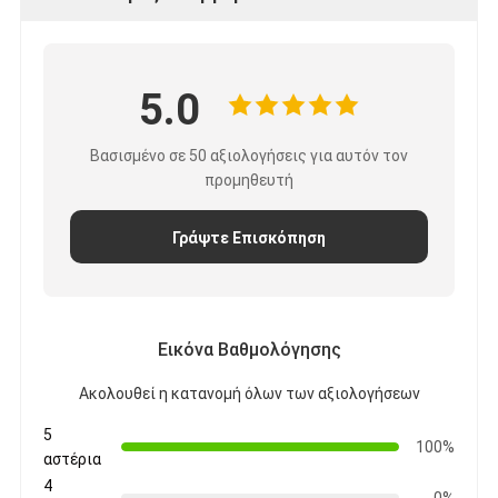
Ταινία υφασμάτων γυαλιού φύλλων αλουμινίου αργιλίου
Αντιμέτωπο φύλλο αλουμινίου έγγραφο της Kraft
5.0
Ύφασμα φίμπεργκλας φύλλων αλουμινίου αργιλίου
Βασισμένο σε 50 αξιολογήσεις για αυτόν τον
Scrim φύλλων αλουμινίου ταινία
προμηθευτή
Ταινία αγωγών υφασμάτων
Γράψτε Επισκόπηση
Το διπλάσιο πλαισίωσε την κολλητική ταινία
Κολλητική ταινία της PET
Εικόνα Βαθμολόγησης
Ρίψη επένδυσης ακρίβειας
Ακολουθεί η κατανομή όλων των αξιολογήσεων
Ηλεκτρική πίνακα μόνωσης
5
100%
αστέρια
4
0%