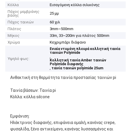
Κόλλα
Εισαγόμενη κόλλα σιλικόνης
Πάχος μεμβράνης
25 μμ
βάσης
Πάχος ταινιών
60 χιλ
Πλάτος
3mm~500mm
Μήκος
33m, 33~200m για πλάτος 500mm
Χρώμα
Κεχριμπάρι διάφανο
Ενιαία ντυμένη πλευρά κολλητική ταινία
ταινιών Polyimide
,
Υψηλό φως:
Κολλητική ταινία Amber ταινιών
Polyimide διαφανής
,
ταινία ταινιών polyimide 25um
Ανθεκτική στη θερμότητα ταινία προστασίας ταινιών pi
Ταινία βάσεων: Ταινία pi
Κόλλα: κόλλα silcone
Εμφάνιση:
Ηλέκτρινος διαφανής, επιφάνεια ομαλή, κανένας crepe,
φυσαλίδα, ξένο αντικείμενο, κανένας λυσσασμένος και