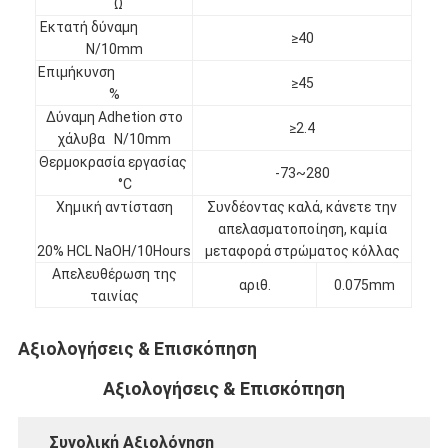
Ω
Γύρος εργοστασίων
Εκτατή δύναμη
≥40
N/10mm
Ποιοτικός έλεγχος
Επιμήκυνση
≥45
%
Μας ελάτε σε επαφή με
Δύναμη Adhetion στο
≥2.4
χάλυβα N/10mm
Θερμοκρασία εργασίας
-73~280
°C
Συγκολλητική ταινία μόνωσης
Χημική αντίσταση
Συνδέοντας καλά, κάνετε την
απελασματοποίηση, καμία
Ταινία μόνωσης υφασμάτων γυαλιού
20% HCL NaOH/10Hours
μεταφορά στρώματος κόλλας
Απελευθέρωση της
Ανθεκτική στη θερμότητα ταινία μόνωσης
αριθ.
0.075mm
ταινίας
Κολλητική ταινία υφασμάτων γυαλιού
Αξιολογήσεις & Επισκόπηση
Κολλητική ταινία ταινιών Polyimide
Αξιολογήσεις & Επισκόπηση
Κολλητική ταινία φύλλων αλουμινίου αργιλίου
Συνολική Αξιολόγηση