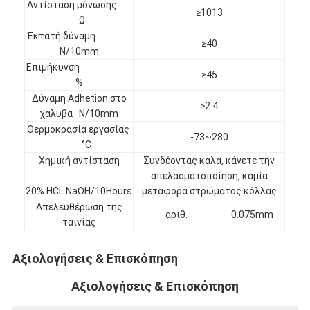
Αντίσταση μόνωσης
≥1013
Γύρος εργοστασίων
Ω
Εκτατή δύναμη
Ποιοτικός έλεγχος
≥40
N/10mm
Επιμήκυνση
Μας ελάτε σε επαφή με
≥45
%
Δύναμη Adhetion στο
≥2.4
χάλυβα N/10mm
Θερμοκρασία εργασίας
Συγκολλητική ταινία μόνωσης
-73~280
°C
Χημική αντίσταση
Συνδέοντας καλά, κάνετε την
Ταινία μόνωσης υφασμάτων γυαλιού
απελασματοποίηση, καμία
20% HCL NaOH/10Hours
μεταφορά στρώματος κόλλας
Ανθεκτική στη θερμότητα ταινία μόνωσης
Απελευθέρωση της
αριθ.
0.075mm
ταινίας
Κολλητική ταινία υφασμάτων γυαλιού
Κολλητική ταινία ταινιών Polyimide
Αξιολογήσεις & Επισκόπηση
Αξιολογήσεις & Επισκόπηση
Κολλητική ταινία φύλλων αλουμινίου αργιλίου