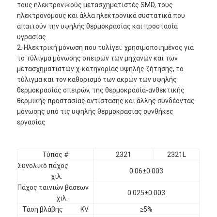
τους ηλεκτρονικούς μετασχηματιστές SMD, τους
ηλεκτρονόμους και άλλα ηλεκτρονικά συστατικά που
απαιτούν την υψηλής θερμοκρασίας και προστασία
υγρασίας.
2. Ηλεκτρική μόνωση που τυλίγει: χρησιμοποιημένος για
το τύλιγμα μόνωσης σπειρών των μηχανών και των
μετασχηματιστών χ-κατηγορίας υψηλής ζήτησης, το
τύλιγμα και τον καθορισμό των ακρών των υψηλής
θερμοκρασίας σπειρών, της θερμοκρασία-ανθεκτικής
θερμικής προστασίας αντίστασης και άλλης συνδέοντας
μόνωσης υπό τις υψηλής θερμοκρασίας συνθήκες
εργασίας
Τύπος #
2321
2321L
Σπίτι
Συνολικό πάχος
0.06±0.003
χιλ.
Προϊόντα
Πάχος ταινιών βάσεων
0.025±0.003
χιλ.
Περίπου εμείς
Τάση βλάβης KV
≥5%