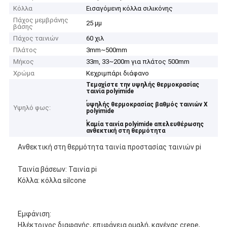
Κόλλα
Εισαγόμενη κόλλα σιλικόνης
Πάχος μεμβράνης
25 μμ
βάσης
Πάχος ταινιών
60 χιλ
Πλάτος
3mm~500mm
Μήκος
33m, 33~200m για πλάτος 500mm
Χρώμα
Κεχριμπάρι διάφανο
Τεμαχίστε την υψηλής θερμοκρασίας
ταινία polyimide
,
υψηλής θερμοκρασίας βαθμός ταινιών Χ
Υψηλό φως:
polyimide
,
Καμία ταινία polyimide απελευθέρωσης
ανθεκτική στη θερμότητα
Ανθεκτική στη θερμότητα ταινία προστασίας ταινιών pi
Ταινία βάσεων: Ταινία pi
Κόλλα: κόλλα silcone
Εμφάνιση:
Ηλέκτρινος διαφανής, επιφάνεια ομαλή, κανένας crepe,