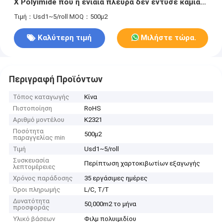
Χ Polyimide που η ενιαία πλευρά δεν έντυσε καμία
απελευθέρωση
Τιμή：Usd1~5/roll
MOQ：500μ2
Καλύτερη τιμή
Μιλήστε τώρα.
Περιγραφή Προϊόντων
Τόπος καταγωγής
Κίνα
Πιστοποίηση
RoHS
Αριθμό μοντέλου
K2321
Ποσότητα
500μ2
παραγγελίας min
Τιμή
Usd1~5/roll
Συσκευασία
Περίπτωση χαρτοκιβωτίων εξαγωγής
λεπτομέρειες
Χρόνος παράδοσης
35 εργάσιμες ημέρες
Όροι πληρωμής
L/C, T/T
Δυνατότητα
50,000m2 το μήνα
προσφοράς
Υλικό βάσεων
Φιλμ πολυιμιδίου