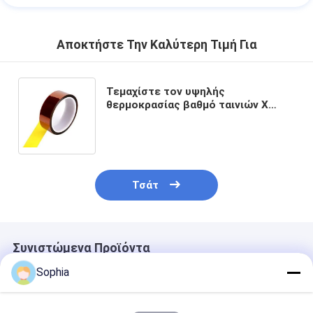
Αποκτήστε Την Καλύτερη Τιμή Για
Τεμαχίστε τον υψηλής
θερμοκρασίας βαθμό ταινιών Χ
Polyimide που η ενιαία πλευρά δεν
έντυσε καμία απελευθέρωση
Τσάτ
Συνιστώμενα Προϊόντα
Sophia