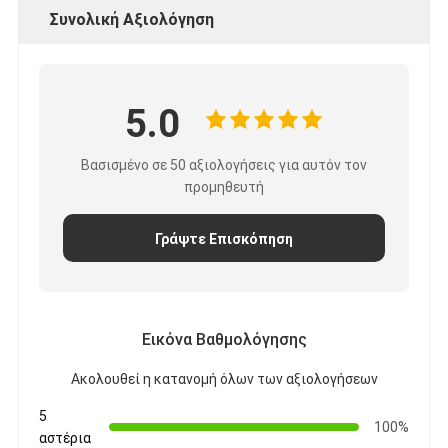
Ταινία υφασμάτων γυαλιού φύλλων αλουμινίου αργιλίου
Συνολική Αξιολόγηση
Αντιμέτωπο φύλλο αλουμινίου έγγραφο της Kraft
Ύφασμα φίμπεργκλας φύλλων αλουμινίου αργιλίου
5.0
Scrim φύλλων αλουμινίου ταινία
Βασισμένο σε 50 αξιολογήσεις για αυτόν τον
προμηθευτή
Ταινία αγωγών υφασμάτων
Το διπλάσιο πλαισίωσε την κολλητική ταινία
Γράψτε Επισκόπηση
Κολλητική ταινία της PET
Ρίψη επένδυσης ακρίβειας
Εικόνα Βαθμολόγησης
Ηλεκτρική πίνακα μόνωσης
Ακολουθεί η κατανομή όλων των αξιολογήσεων
5
100%
αστέρια