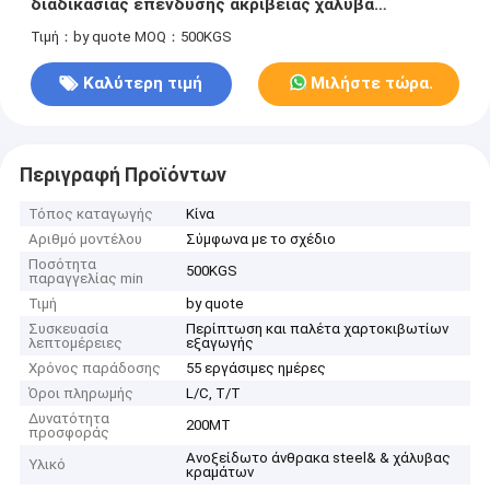
διαδικασίας επένδυσης ακρίβειας χάλυβα
κραμάτων
Τιμή：by quote
MOQ：500KGS
Καλύτερη τιμή
Μιλήστε τώρα.
Περιγραφή Προϊόντων
Τόπος καταγωγής
Κίνα
Αριθμό μοντέλου
Σύμφωνα με το σχέδιο
Ποσότητα
500KGS
παραγγελίας min
Τιμή
by quote
Συσκευασία
Περίπτωση και παλέτα χαρτοκιβωτίων
λεπτομέρειες
εξαγωγής
Χρόνος παράδοσης
55 εργάσιμες ημέρες
Όροι πληρωμής
L/C, T/T
Δυνατότητα
200MT
προσφοράς
Ανοξείδωτο άνθρακα steel& & χάλυβας
Υλικό
κραμάτων