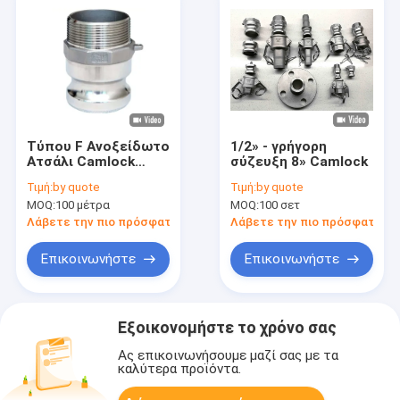
Τύπου F Ανοξείδωτο
1/2» - γρήγορη
Ατσάλι Camlock
σύζευξη 8» Camlock
Σύνδεσμος Χύτευση
Τιμή:
by quote
Τιμή:
by quote
Ακριβείας με
MOQ:
100 μέτρα
MOQ:
100 σετ
Επένδυση
Λάβετε την πιο πρόσφατη τιμή
Λάβετε την πιο πρόσφατη τι
Επικοινωνήστε
Επικοινωνήστε
Εξοικονομήστε το χρόνο σας
Ας επικοινωνήσουμε μαζί σας με τα
καλύτερα προϊόντα.