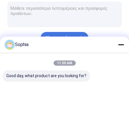
Ταινία υφασμάτων γυαλιού φύλλων αλουμινίου αργιλίου
Αντιμέτωπο φύλλο αλουμινίου έγγραφο της Kraft
Ύφασμα φίμπεργκλας φύλλων αλουμινίου αργιλίου
Να συνεχίσει
Scrim φύλλων αλουμινίου ταινία
Sophia
Ταινία αγωγών υφασμάτων
Οι Κατηγορίες Μας
11:50 AM
Το διπλάσιο πλαισίωσε την κολλητική ταινία
Good day, what product are you looking for?
Κολλητική ταινία της PET
Ρίψη επένδυσης ακρίβειας
Ηλεκτρική πίνακα μόνωσης
Συγκολλητική ταινία
Ταινία μόνωσης
Ανθεκτική στ
μόνωσης
υφασμάτων γυαλιού
θερμότητα ται
μόνωσης