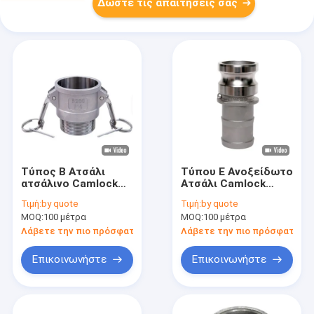
Δώστε τις απαιτήσεις σας
Τύπος Β Ατσάλι
Τύπου Ε Ανοξείδωτο
ατσάλινο Camlock
Ατσάλι Camlock
Σύνδεση Επένδυση
Σύνδεσμος Χύτευση
Τιμή:
by quote
Τιμή:
by quote
Πρίγκιπας Casting
Ακριβείας με
MOQ:
100 μέτρα
MOQ:
100 μέτρα
Επένδυση
Λάβετε την πιο πρόσφατη τιμή
Λάβετε την πιο πρόσφατη τι
Επικοινωνήστε
Επικοινωνήστε