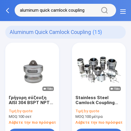
Aluminum Quick Camlock Coupling
(15)
Γρήγορη σύζευξη
Stainless Steel
AISI 304 BSPT NPT
Camlock Coupling
Camlock αργίλιο 316
Type
Τιμή:
by quote
Τιμή:
by quote
A/B/C/D/DC/DP/E/F
MOQ:
100 σετ
MOQ:
100 μέτρα
Precision Investment
Casting
Λάβετε την πιο πρόσφατη τιμή
Λάβετε την πιο πρόσφατη τι