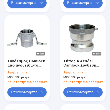
Επικοινωνήστε
Επικοινωνήστε
Σύνδεσμος Camlock
Τύπος Α Ατσάλι
από ανοξείδωτο
Camlock Σύνδεση
χάλυβα τύπου D
Επενδύσεων
Τιμή:
by quote
Τιμή:
by quote
Χύτευση ακριβείας
ακρίβειας Casting
MOQ:
100 μέτρα
MOQ:
100 μέτρα
με επένδυση
Λάβετε την πιο πρόσφατη τιμή
Λάβετε την πιο πρόσφατη τι
Επικοινωνήστε
Επικοινωνήστε