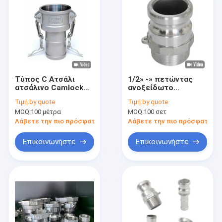
Τύπος C Ατσάλι
1/2» -» πετώντας
ατσάλινο Camlock
ανοξείδωτο
Coupling Precision
Camlock επένδυσης
Τιμή:
by quote
Τιμή:
by quote
Investment Casting
ακρίβειας 8 που
MOQ:
100 μέτρα
MOQ:
100 σετ
συνδέει τις
γρήγορες
Λάβετε την πιο πρόσφατη τιμή
Λάβετε την πιο πρόσφατη τι
τοποθετήσεις
σωληνώσεων
Επικοινωνήστε
Επικοινωνήστε
Σπίτι
Προϊόντα
Περίπου εμείς