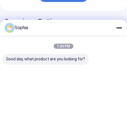
Συνιστώμενα Προϊόντα
Sophia
1:24 PM
Good day, what product are you looking for?
Stainless Steel
Πετώντας αλουμίνιο
Επένδυση ακρ
Camlock Coupling
Camlock επένδυσης
ASTM που πε
Type
ακρίβειας
χαμένη τη JIS
A/B/C/D/DC/DP/E/F
συνήθειας
ακρίβειας κερ
Precision Investment
Καλύτερη τιμή
Καλύτερη τιμή
Καλύτερη 
Casting
Αρχική
Περίπου
επαφή
Desktop
Σελίδα
εμείς
Site