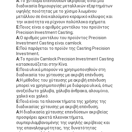
Α:
Το χύτευμα επενδύσεων ακρίβειας είναι μια
διαδικασία δημιουργίας μεταλλικών εξαρτημάτων
υψηλής ποιότητας με το χύσιμο λιωμένου
μετάλλου σε ένα καλούμενο κεραμικό κέλυφος.και
την ικανότητα να ρίχνουν πολύπλοκα σχήματα.
Ε:
Ποιος είναι ο αριθμός μοντέλου του προϊόντος
Precision Investment Casting;
Α:
Ο αριθμός μοντέλου του προϊόντος Precision
Investment Casting είναι camlock.
Ε:
Πού παράγεται το προϊόν της Casting Precision
Investment;
Α:
Το προϊόν Camlock Precision Investment Casting
κατασκευάζεται στην Κίνα.
Ε:
Ποια υλικά μπορούν να χρησιμοποιηθούν στη
διαδικασία του χύτευσης με ακριβή επένδυση;
Α:
Η μέθοδος του χύτευσης με ακριβή επένδυση
μπορεί να χρησιμοποιηθεί με διάφορα υλικά, όπως
ανοξείδωτο χάλυβα, χάλυβα άνθρακα, αλουμίνιο,
χαλκό και χαλκό.
Ε:
Ποιά είναι τα πλεονεκτήματα της χρήσης της
διαδικασίας χύτευσης με ακριβή επένδυση;
Α:
Η διαδικασία χύτευσης επενδύσεων ακριβείας
προσφέρει αρκετά πλεονεκτήματα,
συμπεριλαμβανομένης της υψηλής ακρίβειας και
της επαναληψιμότητας, της δυνατότητας