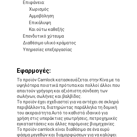
Επιφάνεια:
Γύρος εργοστασίων
Χωρισμός
Αμμοβόληση
Ποιοτικός έλεγχος
Επικάλυψη
Και ούτω καθεξής
Μας ελάτε σε επαφή με
Επενδυτικό χύτευμα
Διαθέσιμο υλικό κράματος
Υπηρεσίες επεξεργασίας
Συγκολλητική ταινία μόνωσης
Εφαρμογές:
Ταινία μόνωσης υφασμάτων γυαλιού
Το προϊόν Camlock κατασκευάζεται στην Κίνα με τα
υψηλότερα ποιοτικά πρότυπα.και πολλοί άλλοι που
Ανθεκτική στη θερμότητα ταινία μόνωσης
απαιτούν γρήγορη και αξιόπιστη σύνδεση των
σωλήνων, σωλήνες και βαλβίδες.
Κολλητική ταινία υφασμάτων γυαλιού
Το προϊόν έχει σχεδιαστεί για να αντέχει σε σκληρά
περιβάλλοντα, διατηρώντας παράλληλα τη δομική
του ακεραιότητα.Αυτό το καθιστά ιδανικό για
Κολλητική ταινία ταινιών Polyimide
χρήση στις υπεράκτιες γεωτρήσεις, πετροχημικές
εγκαταστάσεις και άλλες παρόμοιες βιομηχανίες.
Κολλητική ταινία φύλλων αλουμινίου αργιλίου
Το προϊόν camlock είναι διαθέσιμο σε ένα ευρύ
φάσμα μεγεθών και διαμορφώσεων για να καλύψει