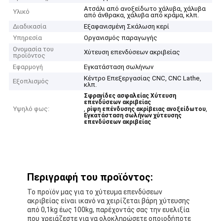
Ατσάλι από ανοξείδωτο χάλυβα, χάλυβα
Υλικό
από άνθρακα, χάλυβα από κράμα, κλπ.
Διαδικασία
Εξαφανισμένη Σκάλωση κερί
Υπηρεσία
Οργανισμός παραγωγής
Ονομασία του
Χύτευση επενδύσεων ακριβείας
προϊόντος
Εφαρμογή
Εγκατάσταση σωλήνων
Κέντρο Επεξεργασίας CNC, CNC Lathe,
Εξοπλισμός
κλπ.
Σφραγίδες ασφαλείας Χύτευση
επενδύσεων ακριβείας
Υψηλό φως:
,
,
ρίψη επένδυσης ακρίβειας ανοξείδωτου
Εγκατάσταση σωλήνων χύτευσης
επενδύσεων ακριβείας
Περιγραφή του προϊόντος:
Το προϊόν μας για το χύτευμα επενδύσεων
ακριβείας είναι ικανό να χειρίζεται βάρη χύτευσης
από 0,1kg έως 100kg, παρέχοντάς σας την ευελιξία
που χρειάζεστε για να ολοκληρώσετε οποιοδήποτε