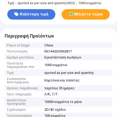
Τιμή：quoted as per size and quantity
MOQ：1000 κομμάτια
Καλύτερη τιμή
Μιλήστε τώρα.
Περιγραφή Προϊόντων
Place of Origin
China
Πιστοποίηση
EN14420/DIN2817
Αριθμό μοντέλου
Εγκατάσταση σωλήνων
Ποσότητα
1000 κομμάτια
παραγγελίας min
Τιμή
quoted as per size and quantity
Συσκευασία
Καρτόνια και παλέτες
λεπτομέρειες
Χρόνος παράδοσης
περίπου 35 ημέρες
Όροι πληρωμής
Λ/Κ, Τ/Τ
Δυνατότητα
10000 κομμάτια το μήνα
προσφοράς
Σχεδιασμός
2D/3D σχέδιο
Τροποποιημένο
100 κομμάτια