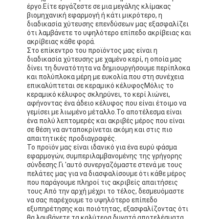
έργο.Είτε εργάζεστε σε μια μεγάλης κλίμακας
βιομηχανική εφαρμογή ή κάτι μικρότερο, η
διαδικασία χύτευσης επενδύσεων μας εξασφαλίζει
ότι λαμβάνετε το υψηλότερο επίπεδο ακρίβειας και
ακρίβειας κάθε φορά.
Στο επίκεντρο του προϊόντος μας είναι η
διαδικασία χύτευσης με χαμένο κερί, η οποία μας
δίνει τη δυνατότητα να δημιουργήσουμε περίπλοκα
και πολύπλοκα μέρη με ευκολία.που στη συνέχεια
επικαλύπτεται σε κεραμικό κέλυφοςΜόλις το
κεραμικό κέλυφος σκληρύνει, το κερί λιώνει,
αφήνοντας ένα άδειο κέλυφος που είναι έτοιμο να
γεμίσει με λιωμένο μέταλλο.Το αποτέλεσμα είναι
ένα πολύ λεπτομερές και ακριβές μέρος που είναι
σε θέση να ανταποκρίνεται ακόμη και στις πιο
απαιτητικές προδιαγραφές.
Το προϊόν μας είναι ιδανικό για ένα ευρύ φάσμα
εφαρμογών, συμπεριλαμβανομένης της γρήγορης
σύνδεσης.Γι 'αυτό συνεργαζόμαστε στενά με τους
πελάτες μας για να διασφαλίσουμε ότι κάθε μέρος
που παράγουμε πληροί τις ακριβείς απαιτήσεις
τους.Από την αρχή μέχρι το τέλος, δεσμευόμαστε
να σας παρέχουμε το υψηλότερο επίπεδο
εξυπηρέτησης και ποιότητας, εξασφαλίζοντας ότι
θα λαμβάνετε τα καλύτερα δυνατά αποτελέσματα