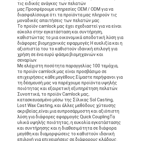
τις ειδικές ανάγκες των πελατών
Ταινία υφασμάτων γυαλιού φύλλων αλουμινίου αργιλίου
μας.Προσφέρουμε υπηρεσίες OEM / ODM για να
διασφαλίσουμε ότι τα προϊόντα μας πληρούν τις
Αντιμέτωπο φύλλο αλουμινίου έγγραφο της Kraft
μοναδικές απαιτήσεις των πελατών μας.
Το προϊόν camlock μας έχει σχεδιαστεί για να είναι
Ύφασμα φίμπεργκλας φύλλων αλουμινίου αργιλίου
εύκολο στην εγκατάσταση και συντήρηση,
καθιστώντας το μια οικονομικά αποδοτική λύση για
διάφορες βιομηχανικές εφαρμογές.Η ευελιξία και η
Scrim φύλλων αλουμινίου ταινία
αξιοπιστία του το καθιστούν ιδανική επιλογή για
χρήση σε ένα ευρύ φάσμα βιομηχανιών και
Ταινία αγωγών υφασμάτων
σεναρίων.
Με ελάχιστη ποσότητα παραγγελίας 100 τεμάχια,
το προϊόν camlock μας είναι προσβάσιμο σε
Το διπλάσιο πλαισίωσε την κολλητική ταινία
επιχειρήσεις κάθε μεγέθους.Είμαστε περήφανοι για
τη δέσμευσή μας να παρέχουμε προϊόντα υψηλής
Κολλητική ταινία της PET
ποιότητας και εξαιρετική εξυπηρέτηση πελατών.
Συνοπτικά, το προϊόν Camlock μας,
κατασκευασμένο μέσω της Σίλικας Sol Casting,
Ρίψη επένδυσης ακρίβειας
Lost Wax Casting, και άλλες μεθόδους χύτευσης
ακριβείας,είναι μια ευπροσάρμοστη και αξιόπιστη
Ηλεκτρική πίνακα μόνωσης
λύση για διάφορες εφαρμογές Quick CouplingΤα
υλικά υψηλής ποιότητας, η ευκολία εγκατάστασης
και συντήρησης και η διαθεσιμότητα σε διάφορα
μεγέθη και διαμορφώσεις το καθιστούν ιδανική
επιλογή για επιχειρήσεις σε διάφορους κλάδους.