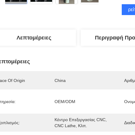
Βρεί
Λεπτομέρειες
Περιγραφή Προ
επτομέρειες
ace Of Origin
China
Αριθ
πηρεσία:
OEM/ODM
Ονομα
Κέντρο Επεξεργασίας CNC, 
ξοπλισμός:
Διαδι
CNC Lathe, Κλπ.