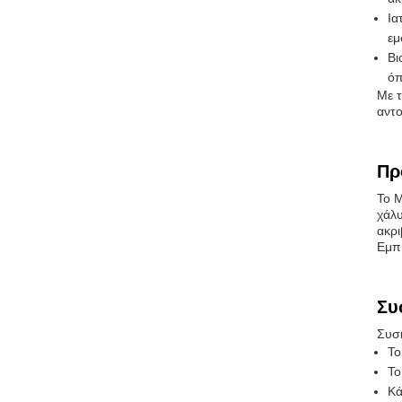
Ια
εμ
Βι
όπ
Με τ
αντο
Πρ
Το M
χάλυ
ακρι
Εμπι
Συ
Συσκ
Το
Το
Κά