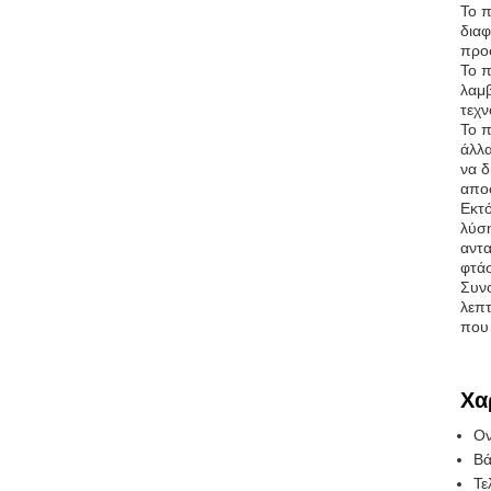
Το π
διαφ
προσ
Το π
λαμβ
τεχν
Το π
άλλα
να δ
αποφ
Εκτό
λύση
αντα
φτά
Συνο
λεπτ
που 
Χα
Ον
Βά
Τε