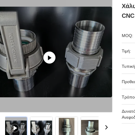
Χάλυ
CNC
MOQ:
Τιμή:
Τυπική
Προθε
Τρόπο
Δυνατ
Ανεφοδ