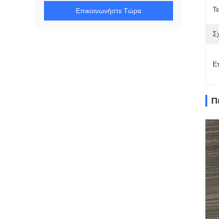
Τε
Επικοινωνήστε Τώρα
Σ
Ε
Π