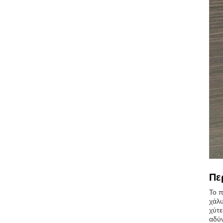
Πε
Το π
χάλυ
χύτε
αδύν