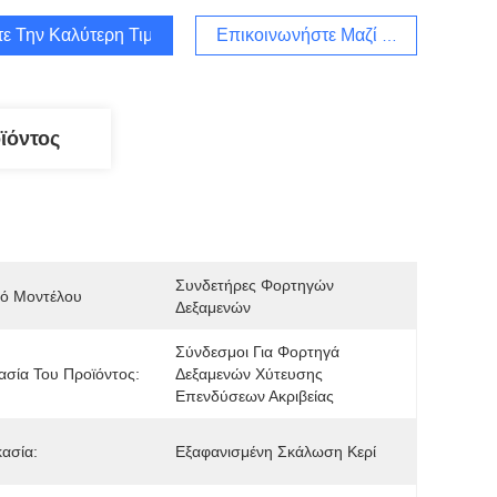
τε Την Καλύτερη Τιμή
Επικοινωνήστε Μαζί Μας
ϊόντος
Συνδετήρες Φορτηγών 
μό Μοντέλου
Δεξαμενών
Σύνδεσμοι Για Φορτηγά 
σία Του Προϊόντος:
Δεξαμενών Χύτευσης 
Επενδύσεων Ακριβείας
κασία:
Εξαφανισμένη Σκάλωση Κερί