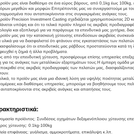
ροϊόν μας είναι διαθέσιμο σε ένα εύρος βάρους, από 0,1kg έως 100kg
όρων μεγεθών και μορφών.Επιτρέποντάς μας να συνεργαστούμε με του
αρμοσμένα που ανταποκρίνονται στις συγκεκριμένες ανάγκες τους.
ροϊόν Precision Investment Casting σχεδιάζεται χρησιμοποιώντας 2D κα
άνεται υπόψη και ότι το τελικό προϊόν πληροί τις ακριβείς προδιαγρα
ολογία και εξοπλισμό για να παράγουμε τα επενδυτικά μας χυτήρια, δια
ροϊόν μας για την κατασκευή χύτευσης επενδύσεων ακριβείας συσκευάζε
 υλικά για να διασφαλιστεί ότι φτάνουν στις εγκαταστάσεις των πελα
ιασφαλίσουμε ότι οι επενδυτικές μας ράβδους προστατεύονται κατά τη δ
ευχθεί η ζημιά ή άλλα προβλήματα.
ς από την επενδυτική χύτευση, προσφέρουμε επίσης υπηρεσίες επεξερ
 για τις ανάγκες των μεταλλικών εξαρτημάτων τους.Η έμπειρη ομάδα μη
ποκριθεί στις ακριβείς προδιαγραφές των πελατών μας, διασφαλίζοντας ό
σουν.
λικά, το προϊόν μας είναι μια ιδανική λύση για υψηλής ποιότητας μετα
ομέρειες.και διαθέσιμες υπηρεσίες, μπορούμε να βοηθήσουμε τους π
ανταποκρίνονται στις ακριβείς ανάγκες και απαιτήσεις τους.
ρακτηριστικά:
ομασία προϊόντος: Συνδέσεις οχημάτων δεξαμενόπλοιου χύτευσης επε
ρος χύτευσης: 0.1kg-100kg
λεία επιφάνειας: γυάλισμα, αμμοκροτήματα, επικάλυψη κ.λπ.