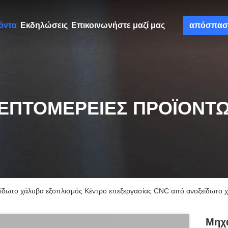
όντα
Εκδηλώσεις
Επικοινωνήστε μαζί μας
απόσπασ
ΕΠΤΟΜΈΡΕΙΕΣ ΠΡΟΪΌΝΤ
ίδωτο χάλυβα εξοπλισμός Κέντρο επεξεργασίας CNC από ανοξείδωτο 
Μηχ