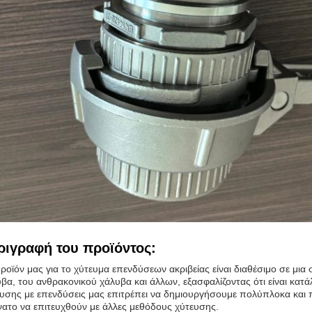
ριγραφή του προϊόντος:
ροϊόν μας για το χύτευμα επενδύσεων ακριβείας είναι διαθέσιμο σε μι
βα, του ανθρακονικού χάλυβα και άλλων, εξασφαλίζοντας ότι είναι κατ
υσης με επενδύσεις μας επιτρέπει να δημιουργήσουμε πολύπλοκα και π
ατο να επιτευχθούν με άλλες μεθόδους χύτευσης.