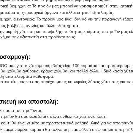
τρική βιομηχανία: Το προϊόν μας μπορεί να χρησιμοποιηθεί στην ιατρι
φυτεύματα, χειρουργικά όργανα και άλλοι ιατρικοί εξοπλισμός.
ομηχανία ενέργειας: Το προϊόν μας είναι ιδανικό για την παραγωγή εξα
ως βαλβίδες, αντλίες και άλλα εξαρτήματα.
ην ακριβή χύτευση και τα υψηλής ποιότητας κράματα, το προϊόν μας είνα
χή,και την αξιοπιστία στα προϊόντα τους.
οσαρμογή:
OQ μας για το χύτευμα ακριβείας είναι 100 κομμάτια και προσφέρουμε μ
βα, χάλυβα άνθρακα, κράμα χάλυβα, και πολλά άλλα.Η διαδικασία χύτευ
βή αποτελέσματα κάθε φορά.
στευτείτε μας να σας παρέχουμε τις κορυφαίες λύσεις χύτευσης για τις 
σκευή και αποστολή:
ευασία του προϊόντος:
 προϊόν θα συσκευάζεται σε ένα ανθεκτικό χαρτόνια κουτί.
 κουτί θα είναι γεμάτο με προστατευτικό μαλακό υλικό για να αποφευχθ
θε μεμονωμένο κομμάτι θα τυλίγεται με ασφάλεια σε φουσκωτό περιτύλ