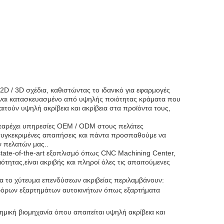
D / 3D σχέδια, καθιστώντας το ιδανικό για εφαρμογές
είναι κατασκευασμένο από υψηλής ποιότητας κράματα που
παιτούν υψηλή ακρίβεια και ακρίβεια στα προϊόντα τους,
α παρέχει υπηρεσίες OEM / ODM στους πελάτες
συγκεκριμένες απαιτήσεις και πάντα προσπαθούμε να
ν πελατών μας..
state-of-the-art εξοπλισμό όπως CNC Machining Center,
ότητας,είναι ακριβής και πληροί όλες τις απαιτούμενες
ια το χύτευμα επενδύσεων ακριβείας περιλαμβάνουν:
ιαφόρων εξαρτημάτων αυτοκινήτων όπως εξαρτήματα
τημική βιομηχανία όπου απαιτείται υψηλή ακρίβεια και