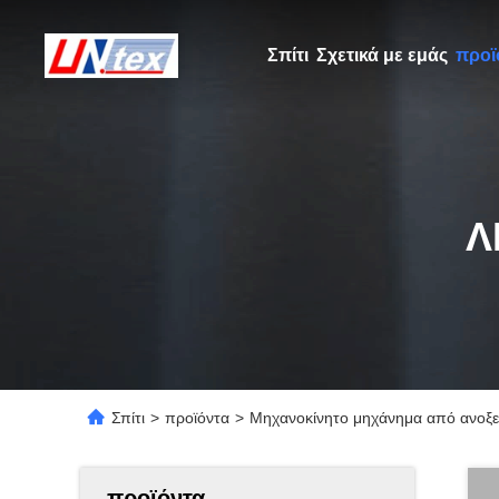
Σπίτι
Σχετικά με εμάς
προϊ
Λ
Σπίτι
>
προϊόντα
>
Μηχανοκίνητο μηχάνημα από ανοξε
προϊόντα