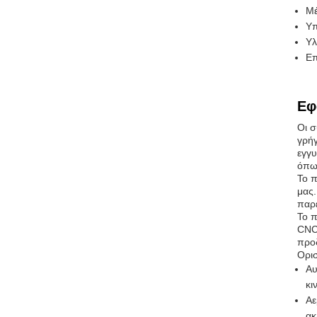
Μέ
Υ
Υλ
Επ
Εφ
Οι σ
γρήγ
εγγυ
όπως
Το π
μας.
παρέ
Το π
CNC 
προ
Ορισ
Αυ
κι
Αε
ακ