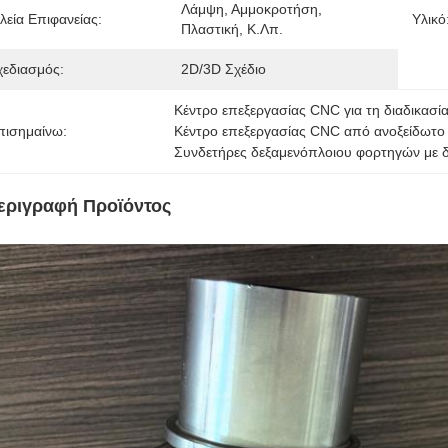
Λάμψη, Αμμοκροτήση, 
λεία Επιφανείας:
Υλικό
Πλαστική, Κ.λπ.
χεδιασμός:
2D/3D Σχέδιο
Κέντρο επεξεργασίας CNC για τη διαδικασί
πισημαίνω:
Κέντρο επεξεργασίας CNC από ανοξείδωτο
Συνδετήρες δεξαμενόπλοιου φορτηγών με δ
εριγραφή Προϊόντος