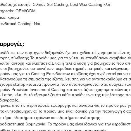
θοδος χύτευσης: Σίλικας Sol Casting, Lost Wax Casting κλπ.
πηρεσία: OEM/ODM
ικό: κράμα
ενδυτικό Casting: Ναι
αρμογές:
υνδέσεις των φορτηγών δεξαμενών έχουν σχεδιαστεί χρησιμοποιώντας 2
ορης σύνδεσης.Το προϊόν μας για το χύτευμα επενδύσεων ακριβείας 
ώνται αντοχή και αξιοπιστία.Είναι η τέλεια λύση για βιομηχανίες που α
 οι βιομηχανίες αυτοκινήτων, αεροδιαστημικής, ιατρικής και ενέργειας.
ροϊόν μας για το Casting Επενδύσεων ακρίβειας έχει σχεδιαστεί για ν
Κατανοούμε τη σημασία της εξατομίκευσης για να ανταποκριθούμε σε 
χουμε εξατομικευμένα προϊόντα που ανταποκρίνονται στις ανάγκες τω
ροϊόν Precision Investment Casting κατασκευάζεται χρησιμοποιώντας 
Lathe, κλπ. Αυτό εξασφαλίζει ότι κάθε προϊόν είναι της υψηλότερης ποι
διαγραφές.
μένες από τις περιπτώσεις εφαρμογής και σενάρια για το προϊόν μας γ
τοκινητοβιομηχανία: Το προϊόν μας είναι ιδανικό για την παραγωγή δ
νητήρα, εξαρτήματα φρένων και εξαρτήματα ανάρτησης.
ροδιαστημική βιομηχανία: Το προϊόν μας είναι ιδανικό για την αεροδιασ
ρίβεια.Συστατικά του κινητήρα, και άλλα μέρη αεροσκαφών.