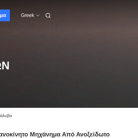
μα
Greek
ΩΝ
χάλυβα
ανοκίνητο Μηχάνημα Από Ανοξείδωτο