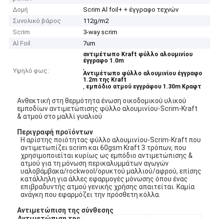
Δομή
Scrim Al foil+ + έγγραφο τεχνών
Συνολικό βάρος
112g/m2
Scrim
3-way scrim
Al Foil
7um
αντιμέτωπο Kraft φύλλο αλουμινίου
έγγραφο 1.0m
,
Υψηλό φως:
Αντιμέτωπο φύλλο αλουμινίου έγγραφο
1.2m της Kraft
,
εμπόδιο ατμού εγγράφου 1.30m Κραφτ
Ανθεκτική στη θερμότητα ένωση οικοδομικού υλικού
εμποδίων αντιμετώπισης φύλλο αλουμινίου-Scrim-Kraft
& ατμού στο μαλλί γυαλιού
Περιγραφή προϊόντων
Η αρίστης ποιότητας φύλλο αλουμινίου-Scrim-Kraft που
αντιμετωπίζει scrim και 60gsm Kraft 3 τρόπων, που
χρησιμοποιείται κυρίως ως εμπόδιο αντιμετώπισης &
ατμού για τη μόνωση περικαλυμμάτων αγωγών
υαλοβάμβακα/rockwool/ορυκτού μαλλιού/αφρού, επίσης
κατάλληλη για άλλες εφαρμογές μόνωσης όπου ένας
επιβραδυντής ατμού γενικής χρήσης απαιτείται. Καμία
ανάγκη που εφαρμόζει την πρόσθετη κόλλα.
Αντιμετώπιση της σύνθεσης
Αντιμετώπιση της