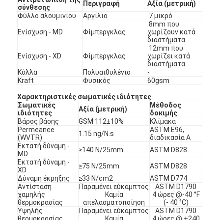
Περιγραφή
Αξία (μετρική)
σύνθεσης
Φύλλο αλουμινίου
Αργίλιο
7 μικρό
8mm που
Ενίσχυση - MD
Φίμπεργκλας
χωρίζουν κατά
διαστήματα
12mm που
Ενίσχυση - XD
Φίμπεργκλας
χωρίζει κατά
διαστήματα
Κόλλα
Πολυαιθυλένιο
-
Kraft
Φυσικός
60gsm
Χαρακτηριστικές σωματικές ιδιότητες
Σωματικές
Μέθοδος
Αξία (μετρική)
ιδιότητες
δοκιμής
Βάρος βάσης
GSM 112±10%
Κλίμακα
Permeance
ASTM E96,
1.15 ng/N.s
(WVTR)
διαδικασία Α
Εκτατή δύναμη -
≥140 N/25mm
ASTM D828
MD
Εκτατή δύναμη -
≥75 N/25mm
ASTM D828
XD
Δύναμη έκρηξης
≥33 N/cm2
ASTM D774
Αντίσταση
Παραμένει εύκαμπτος
ASTM D1790
χαμηλής
Καμία
4 ώρες @-40 °F
θερμοκρασίας
απελασματοποίηση
(- 40 °C)
Υψηλής
Παραμένει εύκαμπτος
ASTM D1790
θερμοκρασίας
Καμία
4 ώρες @ +240