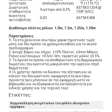
αντίσταση
απελασματοποίηση
°F (+116 °C)
Διαστατική
ASTM D1204 @
Λιγότερο από 0,5%
σταθερότητα
150F (65C)
Ικανότητα
0,03
ASTM E408
ακτινοβολίας
Διαθέσιμο πλάτος ρόλων: 1.0m, 1.2m, 1.25m, 1.30m
Παρατηρήσεις
1.
Τα στοιχεία είναι ανωτέρω χαρακτηριστικές τιμές
μόνο, και δεν πρέπει να χρησιμοποιηθούν για το σκοπό
προδιαγραφών.
2. Ανοχή: Βάρος και πάχος: ±10% Πλάτος: ±3mm Μήκος:
Ρόλος κούτσουρων: +0.5m/-0m, τεράστιος ρόλος ±0.5%.
3. Τα προϊόντα πρέπει να αποθηκευτούν στη θερμοκρασία
δωματίου, που κρατιέται μακρυά από την υγρή και πηγή
θερμότητας.
4. Οι χρήστες πρέπει να δώσουν την εξέταση και να
κάνουν την δοκιμαστικός-εφαρμογή στα ανωτέρω
προϊόντα πρίν μπαίνουν σε την εφαρμογή ώστε να
Σπίτι
βεβαιωθεί και να εξασφαλιστεί καταλληλότητα για
ειδικής χρήσης και την τεχνική τους.
Ετικέττες:
Προϊόντα
Θερμοκόλληση αντιμέτωπου του φύλλο αλουμινίου
Περίπου εμείς
εγγράφου