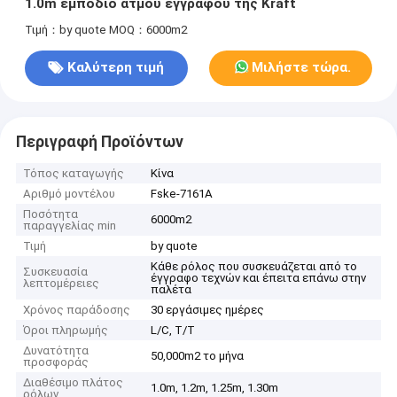
1.0m εμπόδιο ατμού εγγράφου της Kraft
Τιμή：by quote
MOQ：6000m2
Καλύτερη τιμή
Μιλήστε τώρα.
Περιγραφή Προϊόντων
Τόπος καταγωγής
Κίνα
Αριθμό μοντέλου
Fske-7161A
Ποσότητα
6000m2
παραγγελίας min
Τιμή
by quote
Κάθε ρόλος που συσκευάζεται από το
Συσκευασία
έγγραφο τεχνών και έπειτα επάνω στην
λεπτομέρειες
παλέτα
Χρόνος παράδοσης
30 εργάσιμες ημέρες
Όροι πληρωμής
L/C, T/T
Δυνατότητα
50,000m2 το μήνα
προσφοράς
Διαθέσιμο πλάτος
1.0m, 1.2m, 1.25m, 1.30m
ρόλων