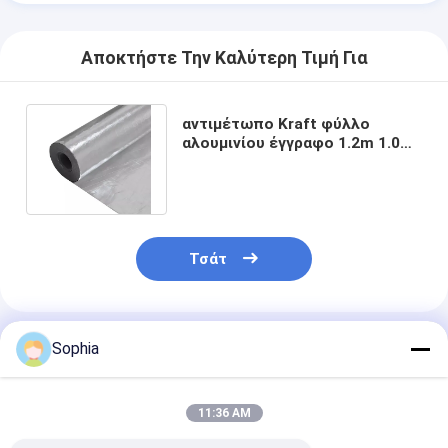
Ταινία υφασμάτων γυαλιού φύλλων αλουμινίου αργιλίου
Αντιμέτωπο φύλλο αλουμινίου έγγραφο της Kraft
Αποκτήστε Την Καλύτερη Τιμή Για
Ύφασμα φίμπεργκλας φύλλων αλουμινίου αργιλίου
αντιμέτωπο Kraft φύλλο
αλουμινίου έγγραφο 1.2m 1.0m
Scrim φύλλων αλουμινίου ταινία
εμπόδιο ατμού εγγράφου της
Kraft
Ταινία αγωγών υφασμάτων
Το διπλάσιο πλαισίωσε την κολλητική ταινία
Τσάτ
Κολλητική ταινία της PET
Ρίψη επένδυσης ακρίβειας
Συνιστώμενα Προϊόντα
Sophia
Ηλεκτρική πίνακα μόνωσης
11:36 AM