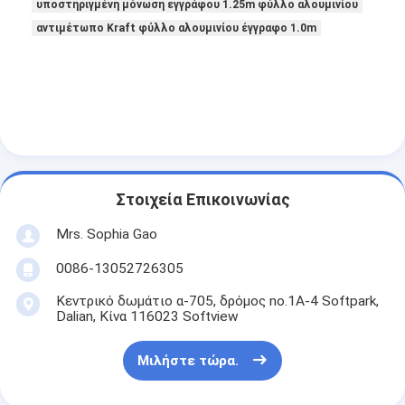
υποστηριγμένη μόνωση εγγράφου 1.25m φύλλο αλουμινίου
Γύρος εργοστασίων
αντιμέτωπο Kraft φύλλο αλουμινίου έγγραφο 1.0m
Ποιοτικός έλεγχος
Μας ελάτε σε επαφή με
Συγκολλητική ταινία μόνωσης
Στοιχεία Επικοινωνίας
Ταινία μόνωσης υφασμάτων γυαλιού
Mrs. Sophia Gao
Ανθεκτική στη θερμότητα ταινία μόνωσης
0086-13052726305
Κολλητική ταινία υφασμάτων γυαλιού
Κεντρικό δωμάτιο α-705, δρόμος no.1A-4 Softpark,
Dalian, Κίνα 116023 Softview
Κολλητική ταινία ταινιών Polyimide
Μιλήστε τώρα.
Κολλητική ταινία φύλλων αλουμινίου αργιλίου