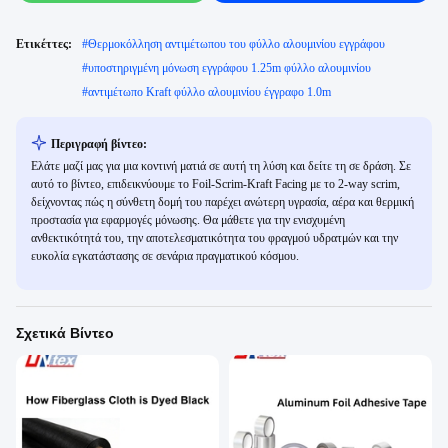
Ετικέττες:
#
Θερμοκόλληση αντιμέτωπου του φύλλο αλουμινίου εγγράφου
#
υποστηριγμένη μόνωση εγγράφου 1.25m φύλλο αλουμινίου
#
αντιμέτωπο Kraft φύλλο αλουμινίου έγγραφο 1.0m
Περιγραφή βίντεο:
Ελάτε μαζί μας για μια κοντινή ματιά σε αυτή τη λύση και δείτε τη σε δράση. Σε
αυτό το βίντεο, επιδεικνύουμε το Foil-Scrim-Kraft Facing με το 2-way scrim,
δείχνοντας πώς η σύνθετη δομή του παρέχει ανώτερη υγρασία, αέρα και θερμική
προστασία για εφαρμογές μόνωσης. Θα μάθετε για την ενισχυμένη
ανθεκτικότητά του, την αποτελεσματικότητα του φραγμού υδρατμών και την
ευκολία εγκατάστασης σε σενάρια πραγματικού κόσμου.
Σχετικά Βίντεο