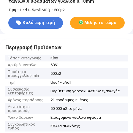
ταινιών Χ υφασμάτων γυαλιού 0.18mm
Τιμή：Usd1~5/roll
MOQ：500μ2
Καλύτερη τιμή
Μιλήστε τώρα.
Περιγραφή Προϊόντων
Τόπος καταγωγής
Κίνα
Αριθμό μοντέλου
6361
Ποσότητα
500μ2
παραγγελίας min
Τιμή
Usd1~5/roll
Συσκευασία
Περίπτωση χαρτοκιβωτίων εξαγωγής
λεπτομέρειες
Χρόνος παράδοσης
21 εργάσιμες ημέρες
Δυνατότητα
50,000m2 το μήνα
προσφοράς
Υλικό βάσεων
Εισαγόμενο γυάλινο ύφασμα
Συγκολλητικός
Κόλλα σιλικόνης
τύπος