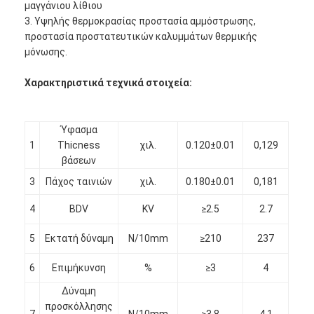
μαγγάνιου λίθιου
3. Υψηλής θερμοκρασίας προστασία αμμόστρωσης,
προστασία προστατευτικών καλυμμάτων θερμικής
μόνωσης.
Χαρακτηριστικά τεχνικά στοιχεία:
Ύφασμα
1
Thicness
χιλ.
0.120±0.01
0,129
βάσεων
3
Πάχος ταινιών
χιλ.
0.180±0.01
0,181
4
BDV
KV
≥2.5
2.7
Σπίτι
5
Εκτατή δύναμη
N/10mm
≥210
237
Προϊόντα
6
Επιμήκυνση
%
≥3
4
Δύναμη
Περίπου εμείς
προσκόλλησης
7
N/10mm
≥3.8
4.1