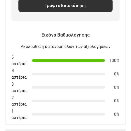
Ταινία υφασμάτων γυαλιού φύλλων αλουμινίου αργιλίου
Γράψτε Επισκόπηση
Αντιμέτωπο φύλλο αλουμινίου έγγραφο της Kraft
Ύφασμα φίμπεργκλας φύλλων αλουμινίου αργιλίου
Εικόνα Βαθμολόγησης
Scrim φύλλων αλουμινίου ταινία
Ακολουθεί η κατανομή όλων των αξιολογήσεων
Ταινία αγωγών υφασμάτων
5
100%
αστέρια
Το διπλάσιο πλαισίωσε την κολλητική ταινία
4
0%
αστέρια
Κολλητική ταινία της PET
3
0%
αστέρια
Ρίψη επένδυσης ακρίβειας
2
0%
αστέρια
Ηλεκτρική πίνακα μόνωσης
1
0%
αστέρια