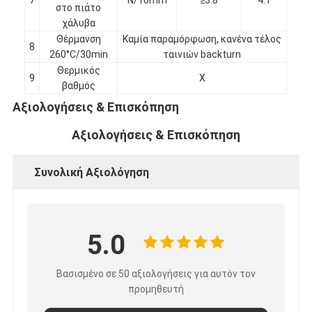
στο πιάτο
Γύρος εργοστασίων
χάλυβα
Θέρμανση
Καμία παραμόρφωση, κανένα τέλος
Ποιοτικός έλεγχος
8
260°C/30min
ταινιών backturn
Θερμικός
Μας ελάτε σε επαφή με
9
Χ
βαθμός
Αξιολογήσεις & Επισκόπηση
Αξιολογήσεις & Επισκόπηση
Συγκολλητική ταινία μόνωσης
Ταινία μόνωσης υφασμάτων γυαλιού
Συνολική Αξιολόγηση
Ανθεκτική στη θερμότητα ταινία μόνωσης
Κολλητική ταινία υφασμάτων γυαλιού
5.0
Κολλητική ταινία ταινιών Polyimide
Βασισμένο σε 50 αξιολογήσεις για αυτόν τον
προμηθευτή
Κολλητική ταινία φύλλων αλουμινίου αργιλίου