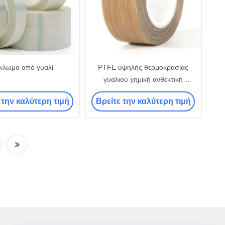
κλωμα από γυαλί
PTFE υψηλής θερμοκρασίας
γυαλιού χημική ανθεκτική
μόνωση ταινιών υφασμάτων
 την καλύτερη τιμή
Βρείτε την καλύτερη τιμή
ηλεκτρική