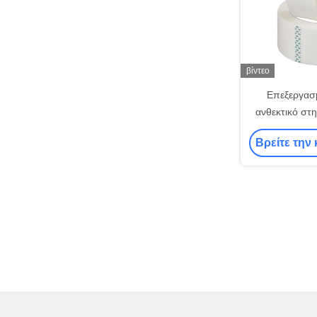
βίντεο
Επεξεργασ
ανθεκτικό στ
mm ίνε
Βρείτε την 