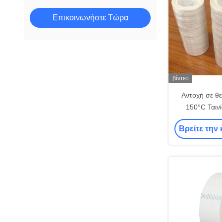
Επικοινωνήστε Τώρα
βίντεο
Αντοχή σε θ
150°C Ταιν
γυάλινου 
Βρείτε την 
επιμήκυνση ≥