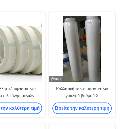
βίντεο
λλητικό ύφασμα ίνας
Κολλητική ταινία υφασμάτων
υ σιλικόνης ταινιών
γυαλιού βαθμού Χ
κών ταινιών υφασμάτων
 την καλύτερη τιμή
Βρείτε την καλύτερη τιμή
υαλιού 0.12mm