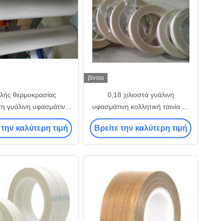
βίντεο
λής θερμοκρασίας
0,18 χιλιοστά γυάλινη
ση γυάλινη υφασμάτινη
υφασμάτινη κολλητική ταινία με
τική ταινία 3,8 N/Cm
3% επιμήκυνση 3,8 N/Cm
 την καλύτερη τιμή
Βρείτε την καλύτερη τιμή
ψηλής αντοχής
Αντοχή κόλλας