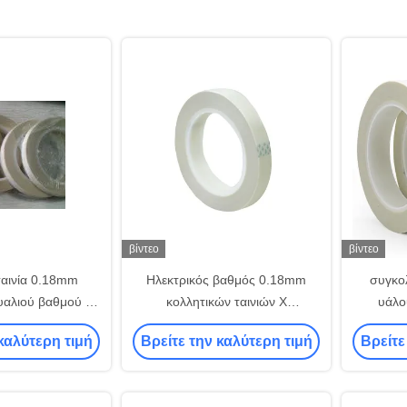
βίντεο
βίντεο
ταινία 0.18mm
Ηλεκτρικός βαθμός 0.18mm
συγκο
αλιού βαθμού Χ
κολλητικών ταινιών Χ
υάλο
κή μόνωση
υφασμάτων γυαλιού μόνωσης
κολλητι
καλύτερη τιμή
Βρείτε την καλύτερη τιμή
Βρείτε
γ