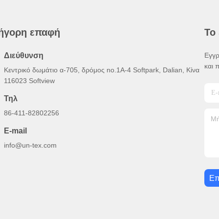
ήγορη επαφή
Το
Διεύθυνση
Εγγρ
και 
Κεντρικό δωμάτιο α-705, δρόμος no.1A-4 Softpark, Dalian, Κίνα
116023 Softview
Τηλ
86-411-82802256
E-mail
info@un-tex.com
Επ