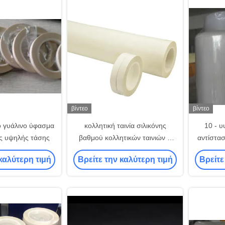
βίντεο
βίντεο
 γυάλινο ύφασμα
κολλητική ταινία σιλικόνης
10 - 
ς υψηλής τάσης
βαθμού κολλητικών ταινιών Χ
αντίστα
υφασμάτων γυαλιού 0.18mm
κολλητι
καλύτερη τιμή
Βρείτε την καλύτερη τιμή
Βρείτε
γυαλ