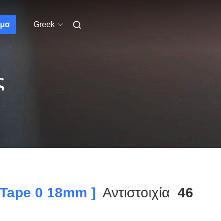
μα
Greek
ς
 Tape 0 18mm ]
Αντιστοιχία
46