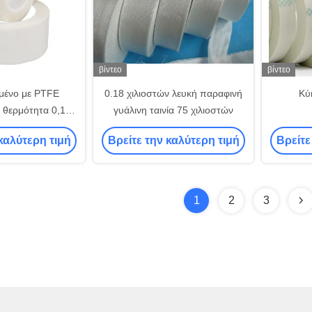
βίντεο
βίντεο
μένο με PTFE
0.18 χιλιοστών λευκή παραφινή
Κύ
η θερμότητα 0,13
γυάλινη ταινία 75 χιλιοστών
ς γυαλιού
καλύτερη τιμή
Βρείτε την καλύτερη τιμή
Βρείτε
1
2
3