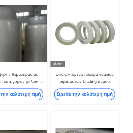
βίντεο
υψηλής θερμοκρασίας
Ενιαία ντυμένα πλευρά γυαλιού
ση κατηγορίας ρόλων Χ
υφασμάτων Blading άμμου
κών ταινιών υφασμάτων
κολλητικών ταινιών αυτοκόλλητα
 την καλύτερη τιμή
Βρείτε την καλύτερη τιμή
ιού πλάτους 500mm