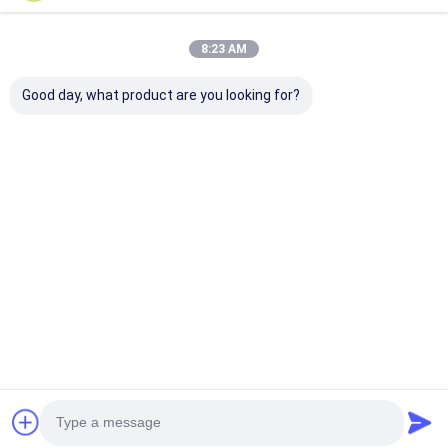
8:23 AM
Good day, what product are you looking for?
Επαγγελματική
Επιβραδυντική
Ταινία PTFE
ταινία PTFE για
φλόγα Ταινία PVC
ενισχυμένη με
σφράγιση
Αυτοσβενόμενη
υαλοβάμβακα 
σπειρώματος
ηλεκτρική μόνωση
Αντικολλητικ
σωλήνων –
για καλωδίωση και
υψηλών
Καλύτερη τιμή
Καλύτερη τιμή
Καλύτερη 
ανθεκτική σε
προστασία
θερμοκρασιών
υψηλές
καλωδίων
θερμοσφράγι
θερμοκρασίες και
διάβρωση
Αρχική
Περίπου
επαφή
Desktop
Σελίδα
εμείς
Site
Sitemap
Πολιτική απορρήτου
Ποιότητα
Συγκολλητική ταινία μόνωσης
Κίνα
εργοστάσιο.Copyright © 2026 UN.Tex (Dalian) Co.,Ltd. All Rights
Reserved.