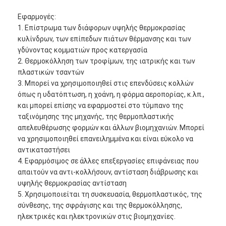
Γύρος εργοστασίων
Εφαρμογές:
1. Επίστρωμα των διάφορων υψηλής θερμοκρασίας
Ποιοτικός έλεγχος
κυλίνδρων, των επίπεδων πιάτων θέρμανσης και των
γδύνοντας κομματιών προς κατεργασία
Μας ελάτε σε επαφή με
2. Θερμοκόλληση των τροφίμων, της ιατρικής και των
πλαστικών τσαντών
3. Μπορεί να χρησιμοποιηθεί στις επενδύσεις κολλών
όπως η υδατόπτωση, η χοάνη, η φόρμα αεροπορίας, κ.λπ.,
Συγκολλητική ταινία μόνωσης
και μπορεί επίσης να εφαρμοστεί στο τύμπανο της
ταξινόμησης της μηχανής, της θερμοπλαστικής
Ταινία μόνωσης υφασμάτων γυαλιού
απελευθέρωσης φορμών και άλλων βιομηχανιών. Μπορεί
να χρησιμοποιηθεί επανειλημμένα και είναι εύκολο να
Ανθεκτική στη θερμότητα ταινία μόνωσης
αντικαταστήσει
4. Εφαρμόσιμος σε άλλες επεξεργασίες επιφάνειας που
Κολλητική ταινία υφασμάτων γυαλιού
απαιτούν να αντι-κολλήσουν, αντίσταση διάβρωσης και
υψηλής θερμοκρασίας αντίσταση
Κολλητική ταινία ταινιών Polyimide
5. Χρησιμοποιείται τη συσκευασία, θερμοπλαστικός, της
σύνθεσης, της σφράγισης και της θερμοκόλλησης,
Κολλητική ταινία φύλλων αλουμινίου αργιλίου
ηλεκτρικές και ηλεκτρονικών στις βιομηχανίες.