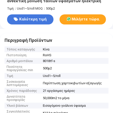
ανθεκτική μόνωση ταινιών υφασμάτων ηλεκτρική
Τιμή：Usd1~5/roll
MOQ：500μ2
Καλύτερη τιμή
Μιλήστε τώρα.
Περιγραφή Προϊόντων
Τόπος καταγωγής
Κίνα
Πιστοποίηση
RoHS
Αριθμό μοντέλου
8018tf-s
Ποσότητα
500μ2
παραγγελίας min
Τιμή
Usd1~5/roll
Συσκευασία
Περίπτωση χαρτοκιβωτίων εξαγωγής
λεπτομέρειες
Χρόνος παράδοσης
21 εργάσιμες ημέρες
Δυνατότητα
50,000m2 το μήνα
προσφοράς
Υλικό βάσεων
Εισαγόμενο γυάλινο ύφασμα
Συγκολλητικός
Κόλλα σιλικόνης