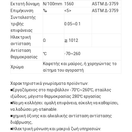
Εκτατή δύναμη
N/100mm
1560
ASTM Δ-3759
Επιμήκυνση
‰
<5>
ASTM Δ-3759
Συντελεστής
τριβής
0.05~0.1
επιφάνειας
Ηλεκτρική
Ω
≧ 1012
αντίσταση
Αντίσταση
℃
-70~260
θερμοκρασίας
Καφετής και μαύρος, ή χορηγώντας το
Χρώμα
αίτημα του αγοραστή
Χαρακτηριστικά γνωρίσματα προϊόντων:
■Εργαζόμενος στο περιβάλλον -70℃~260℃, σταύλος
ιξώδους, μέγιστο θερμοκρασίας 280℃ εργασίας
Σπίτι
■Να μη-κολλήσει: ομαλή επιφάνεια, εύκολη να καθαρίσει,
να λαδώσει μη-stainable.
Προϊόντα
■χημική όξινης και αλκαλικής αντίσταση αντίστασης
διάβρωσης,
Περίπου εμείς
■Ηλεκτρική μόνωση και μακριά ζωή υπηρεσιών.