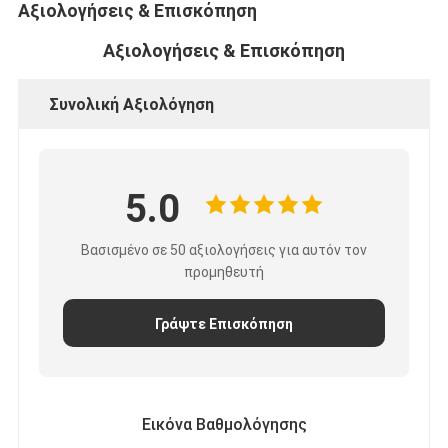
Αξιολογήσεις & Επισκόπηση
Ταινία υφασμάτων γυαλιού φύλλων αλουμινίου αργιλίου
Αξιολογήσεις & Επισκόπηση
Αντιμέτωπο φύλλο αλουμινίου έγγραφο της Kraft
Ύφασμα φίμπεργκλας φύλλων αλουμινίου αργιλίου
Συνολική Αξιολόγηση
Scrim φύλλων αλουμινίου ταινία
Ταινία αγωγών υφασμάτων
5.0
Το διπλάσιο πλαισίωσε την κολλητική ταινία
Βασισμένο σε 50 αξιολογήσεις για αυτόν τον
προμηθευτή
Κολλητική ταινία της PET
Ρίψη επένδυσης ακρίβειας
Γράψτε Επισκόπηση
Ηλεκτρική πίνακα μόνωσης
Εικόνα Βαθμολόγησης