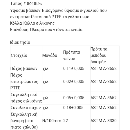
Τύπος #
8018tf-s
Ύφασμα βάσεων: Εισαγόμενο ύφασμα ε-γυαλιού που
αντιμετωπίζεται από PTFE το γαλάκτωμα
Κόλλα: Κόλλα σιλικόνης
Επένδυση: Πλευρά που ντύνεται ενιαία
Ιδιοκτησία
Πρότυπα
Πρότυπα
Στοιχείο
Μονάδα
μεθόδου
valvue
δοκιμής
Πάχος βάσεων
χιλ.
0.11± 0,005
ASTM Δ-3652
Πάχος
επιστρώματος
χιλ.
0.02± 0,005
ASTM Δ-3652
PTFE
Συγκολλητικό
χιλ.
0.05± 0,005
ASTM Δ-3652
πάχος σιλικόνης
Συνολικό πάχος
χιλ.
0.18±0.005
ASTM Δ-3652
Συγκολλητική
δύναμη (στο
N/100mm
22
ASTM Δ-3330
πιάτο χάλυβα)