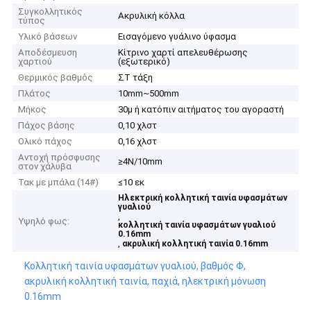
Συγκολλητικός
Ακρυλική κόλλα
τύπος
Υλικό βάσεων
Εισαγόμενο γυάλινο ύφασμα
Αποδέσμευση
Κίτρινο χαρτί απελευθέρωσης
χαρτιού
(εξωτερικό)
Θερμικός βαθμός
ΣΤ τάξη
Πλάτος
10mm~500mm
Μήκος
30μ ή κατόπιν αιτήματος του αγοραστή
Πάχος βάσης
0,10 χλστ
Ολικό πάχος
0,16 χλστ
Αντοχή πρόσφυσης
≥4N/10mm
στον χάλυβα
Τακ με μπάλα (14#)
≤10 εκ
Ηλεκτρική κολλητική ταινία υφασμάτων
γυαλιού
,
Υψηλό φως:
κολλητική ταινία υφασμάτων γυαλιού
0.16mm
,
ακρυλική κολλητική ταινία 0.16mm
Κολλητική ταινία υφασμάτων γυαλιού, βαθμός Φ,
ακρυλική κολλητική ταινία, παχιά, ηλεκτρική μόνωση
0.16mm