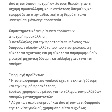
ιδιότητες όπως η ισχυρή αντίσταση θερμότητας, η
ισχυρή προσκόλληση, και η αντίσταση δακρυ'ων, και
εφαρμόζεται στην ανθεκτική στη θερμότητα να
μαστιγώσει μόνωσης προστασία.
Χαρακτηριστικά γνωρίσματα προϊόντων:
α. ισχυρή προσκόλληση.
β. κατάλληλος για την προστασία επιφάνειας των
διάφορων υλικών αλλότυπου που είναι μαλακά, μη
εύκολο να σχιστούν, και μη εύκολο να παραμορφωθούν.
γ. υψηλή μηχανική δύναμη, κατάλληλη για στενά τις
σπείρες.
Εφαρμογή προϊόντων:
* Η ταινία υφασμάτων γυαλιού έχει την εκτατή δύναμη
Σπίτι
και την ισχυρή προσκόλληση,
Ευρέως χρησιμοποιημένος για το τύλιγμα των μολύβδων
Προϊόντα
σπειρών μετασχηματιστών.
* Λόγω των explosionproof και ιδιοτήτων αντι-διαρροών
Περίπου εμείς
της ταινίας γυαλιού, χρησιμοποιείται συχνά ως