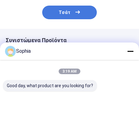
Τσάτ
Συνιστώμενα Προϊόντα
Sophia
3:19 AM
Good day, what product are you looking for?
Επαγγελματική
Επιβραδυντική
Ταινία PTFE
ταινία PTFE για
φλόγα Ταινία PVC
ενισχυμένη με
σφράγιση
Αυτοσβενόμενη
υαλοβάμβακα 
σπειρώματος
ηλεκτρική μόνωση
Αντικολλητικ
σωλήνων –
για καλωδίωση και
υψηλών
Καλύτερη τιμή
Καλύτερη τιμή
Καλύτερη 
ανθεκτική σε
προστασία
θερμοκρασιών
υψηλές
καλωδίων
θερμοσφράγι
θερμοκρασίες και
διάβρωση