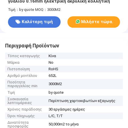
γυαλιού 0.16mm ηλεκτρική ακρυλική κολλητική
Τιμή：by quote
MOQ：3000M2
Καλύτερη τιμή
Μιλήστε τώρα.
Περιγραφή Προϊόντων
Τόπος καταγωγής
Κίνα
Μάρκα
No
Πιστοποίηση
RoHS
Αριθμό μοντέλου
652L
Ποσότητα
3000M2
παραγγελίας min
Τιμή
by quote
Συσκευασία
Περίπτωση χαρτοκιβωτίων εξαγωγής
λεπτομέρειες
Χρόνος παράδοσης
30 εργάσιμες ημέρες
Όροι πληρωμής
L/C, T/T
Δυνατότητα
50,000m2 το μήνα
προσφοράς