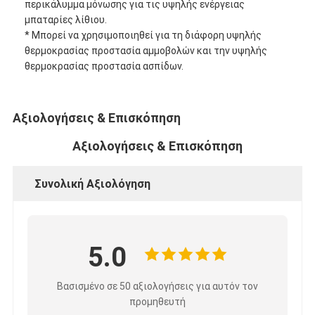
περικάλυμμα μόνωσης για τις υψηλής ενέργειας
Γύρος εργοστασίων
μπαταρίες λίθιου.
* Μπορεί να χρησιμοποιηθεί για τη διάφορη υψηλής
Ποιοτικός έλεγχος
θερμοκρασίας προστασία αμμοβολών και την υψηλής
θερμοκρασίας προστασία ασπίδων.
Μας ελάτε σε επαφή με
Αξιολογήσεις & Επισκόπηση
Συγκολλητική ταινία μόνωσης
Αξιολογήσεις & Επισκόπηση
Ταινία μόνωσης υφασμάτων γυαλιού
Συνολική Αξιολόγηση
Ανθεκτική στη θερμότητα ταινία μόνωσης
Κολλητική ταινία υφασμάτων γυαλιού
5.0
Κολλητική ταινία ταινιών Polyimide
Βασισμένο σε 50 αξιολογήσεις για αυτόν τον
Κολλητική ταινία φύλλων αλουμινίου αργιλίου
προμηθευτή