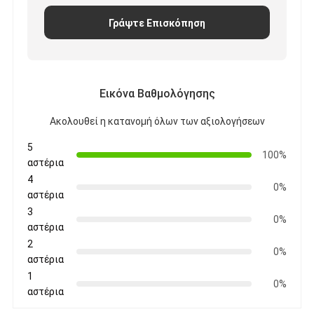
Ταινία υφασμάτων γυαλιού φύλλων αλουμινίου αργιλίου
Γράψτε Επισκόπηση
Αντιμέτωπο φύλλο αλουμινίου έγγραφο της Kraft
Ύφασμα φίμπεργκλας φύλλων αλουμινίου αργιλίου
Εικόνα Βαθμολόγησης
Scrim φύλλων αλουμινίου ταινία
Ακολουθεί η κατανομή όλων των αξιολογήσεων
Ταινία αγωγών υφασμάτων
5
100%
αστέρια
Το διπλάσιο πλαισίωσε την κολλητική ταινία
4
0%
Κολλητική ταινία της PET
αστέρια
3
0%
Ρίψη επένδυσης ακρίβειας
αστέρια
2
0%
Ηλεκτρική πίνακα μόνωσης
αστέρια
1
0%
αστέρια