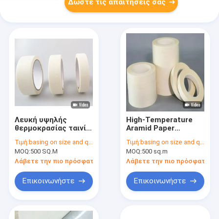
Δώστε τις απαιτήσεις σας
Λευκή υψηλής
High-Temperature
θερμοκρασίας ταινία
Aramid Paper
αυτοκόλλησης από
Adhesive Tape with
Τιμή:
basing on size and quantity
Τιμή:
basing on size and quantity
χαρτί αραμίδης
0.105mm Thickness
MOQ:
500 SQ.M
MOQ:
500 sq.m
Συνολικό πάχος
and 155℃
0,105 mm Για
Temperature Range
Λάβετε την πιο πρόσφατη τιμή
Λάβετε την πιο πρόσφατη τι
απαιτήσεις
for Electrical
ηλεκτρικής μόνωσης
Insulation
Επικοινωνήστε
Επικοινωνήστε