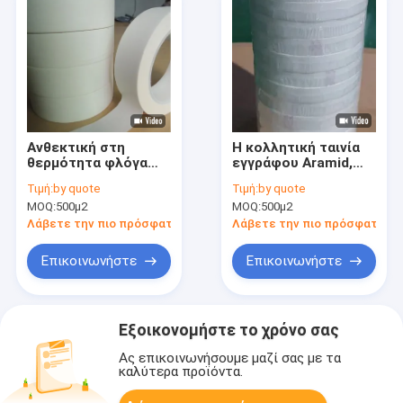
Ανθεκτική στη
Η κολλητική ταινία
θερμότητα φλόγα
εγγράφου Aramid,
μόνωσης
αντικαθιστά την
Τιμή:
by quote
Τιμή:
by quote
κολλητικών ταινιών
κατηγορία
MOQ:
500μ2
MOQ:
500μ2
εγγράφου Aramid -
κολλητικών ταινιών
καθυστερών
Φ Nomex
Λάβετε την πιο πρόσφατη τιμή
Λάβετε την πιο πρόσφατη τι
Επικοινωνήστε
Επικοινωνήστε
Εξοικονομήστε το χρόνο σας
Ας επικοινωνήσουμε μαζί σας με τα
καλύτερα προϊόντα.