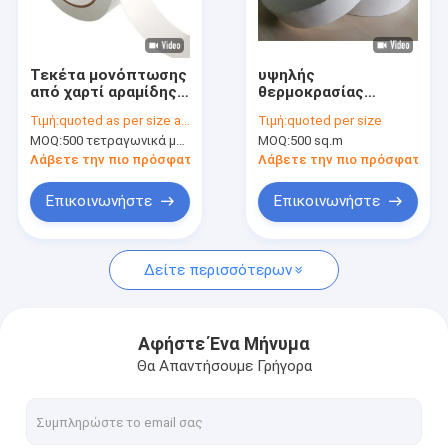
Γύρος εργοστασίων
Ποιοτικός έλεγχος
Τεκέτα μονόπτωσης
υψηλής
από χαρτί αραμίδης
θερμοκρασίας
Μας ελάτε σε επαφή με
κατηγορίας F με
ανθεκτική κολλητική
Τιμή:
quoted as per size and quantity
Τιμή:
quoted per size
πολλαπλές επιλογές
ταινία εγγράφου
MOQ:
500 τετραγωνικά μέτρα
MOQ:
500 sq.m
μοντέλων
Aramid μόνωσης
Λάβετε την πιο πρόσφατη τιμή
Λάβετε την πιο πρόσφατη τι
Συγκολλητική ταινία μόνωσης
Επικοινωνήστε
Επικοινωνήστε
Ταινία μόνωσης υφασμάτων γυαλιού
Δείτε περισσότερων
Ανθεκτική στη θερμότητα ταινία μόνωσης
Κολλητική ταινία υφασμάτων γυαλιού
Αφήστε Ένα Μήνυμα
Θα Απαντήσουμε Γρήγορα
Κολλητική ταινία ταινιών Polyimide
Κολλητική ταινία φύλλων αλουμινίου αργιλίου