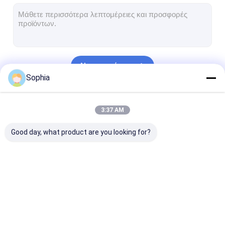
Ταινία υφασμάτων γυαλιού φύλλων αλουμινίου αργιλίου
Αντιμέτωπο φύλλο αλουμινίου έγγραφο της Kraft
Ύφασμα φίμπεργκλας φύλλων αλουμινίου αργιλίου
Να συνεχίσει
Scrim φύλλων αλουμινίου ταινία
Sophia
Ταινία αγωγών υφασμάτων
Οι Κατηγορίες Μας
3:37 AM
Το διπλάσιο πλαισίωσε την κολλητική ταινία
Good day, what product are you looking for?
Κολλητική ταινία της PET
Ρίψη επένδυσης ακρίβειας
Ηλεκτρική πίνακα μόνωσης
Συγκολλητική ταινία
Ταινία μόνωσης
Ανθεκτική στ
μόνωσης
υφασμάτων γυαλιού
θερμότητα ται
μόνωσης