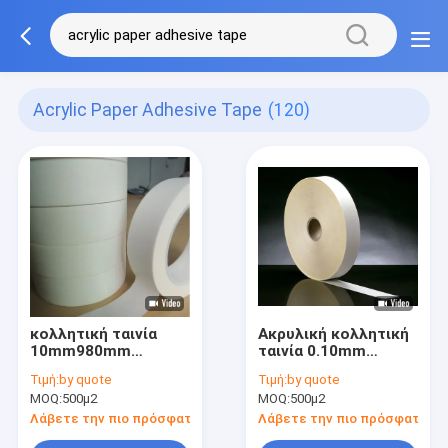
Acrylic Paper Adhesive Tape
(120)
κολλητική ταινία
Ακρυλική κολλητική
10mm980mm
ταινία 0.10mm
εγγράφου 0.10mm
10mm980mm
Τιμή:
by quote
Τιμή:
by quote
ακρυλική Aramid
εγγράφου Aramid
MOQ:
500μ2
MOQ:
500μ2
Λάβετε την πιο πρόσφατη τιμή
Λάβετε την πιο πρόσφατη τι