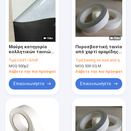
Μαύρη κατηγορία
Πυροσβεστική ταινία
κολλητικών ταινιών
από χαρτί αραμίδης
Φ εγγράφου aramid
κατηγορίας F Λευκό
Τιμή:
Usd1~5/roll
Τιμή:
basing on size and quantity
χρώμα
MOQ:
500μ2
MOQ:
500 SQ.M
Λάβετε την πιο πρόσφατη τιμή
Λάβετε την πιο πρόσφατη τι
Επικοινωνήστε
Επικοινωνήστε
Σπίτι
Προϊόντα
Περίπου εμείς