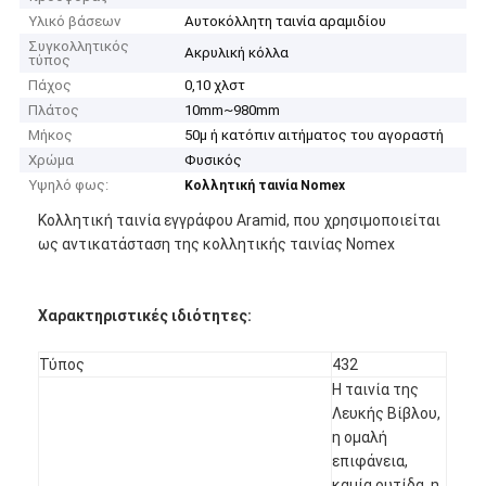
Υλικό βάσεων
Αυτοκόλλητη ταινία αραμιδίου
Συγκολλητικός
Ακρυλική κόλλα
τύπος
Πάχος
0,10 χλστ
Πλάτος
10mm~980mm
Μήκος
50μ ή κατόπιν αιτήματος του αγοραστή
Χρώμα
Φυσικός
Υψηλό φως:
Κολλητική ταινία Nomex
Κολλητική ταινία εγγράφου Aramid, που χρησιμοποιείται
ως αντικατάσταση της κολλητικής ταινίας Nomex
Χαρακτηριστικές ιδιότητες:
Τύπος
432
Η ταινία της
Λευκής Βίβλου,
η ομαλή
επιφάνεια,
καμία ρυτίδα, η