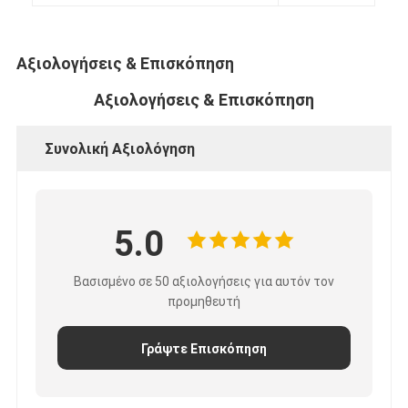
Γύρος εργοστασίων
Ποιοτικός έλεγχος
Αξιολογήσεις & Επισκόπηση
Μας ελάτε σε επαφή με
Αξιολογήσεις & Επισκόπηση
Συνολική Αξιολόγηση
Συγκολλητική ταινία μόνωσης
Ταινία μόνωσης υφασμάτων γυαλιού
5.0
Ανθεκτική στη θερμότητα ταινία μόνωσης
Βασισμένο σε 50 αξιολογήσεις για αυτόν τον
Κολλητική ταινία υφασμάτων γυαλιού
προμηθευτή
Κολλητική ταινία ταινιών Polyimide
Γράψτε Επισκόπηση
Κολλητική ταινία φύλλων αλουμινίου αργιλίου