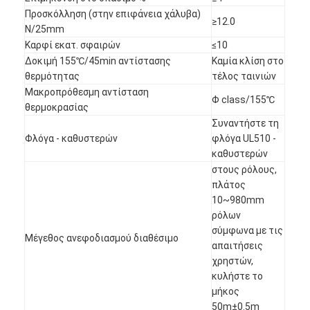
Προσκόλληση (στην επιφάνεια χάλυβα)
≥12.0
N/25mm
Καρφί εκατ. σφαιρών
≤10
Δοκιμή 155℃/45min αντίστασης
Καμία κλίση στο
θερμότητας
τέλος ταινιών
Μακροπρόθεσμη αντίσταση
Φ class/155℃
θερμοκρασίας
Συναντήστε τη
Φλόγα - καθυστερών
φλόγα UL510 -
καθυστερών
στους ρόλους,
πλάτος
10~980mm
ρόλων
σύμφωνα με τις
Σπίτι
Μέγεθος ανεφοδιασμού διαθέσιμο
απαιτήσεις
χρηστών,
Προϊόντα
κυλήστε το
μήκος
Περίπου εμείς
50m±0.5m