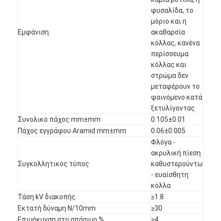
φυσαλίδα, το
μόριο και η
Εμφάνιση
ακαθαρσία
κόλλας, κανένα
περίσσευμα
κόλλας και
στρώμα δεν
μεταφέρουν το
φαινόμενο κατά
ξετυλίγοντας
Συνολικό πάχος mm±mm
0.105±0.01
Πάχος εγγράφου Aramid mm±mm
0.06±0.005
Φλόγα -
ακρυλική πίεση
Συγκολλητικός τύπος
καθυστερούντω
- ευαίσθητη
κόλλα
Τάση kV διακοπής
≥1.8
Εκτατή δύναμη N/10mm
≥30
Επιμήκυνση στο σπάσιμο %
≥4