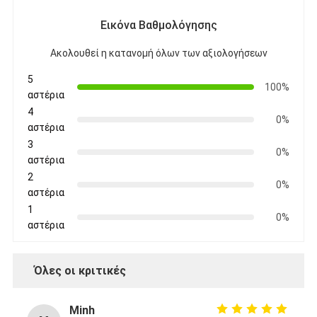
Ταινία υφασμάτων γυαλιού φύλλων αλουμινίου αργιλίου
Εικόνα Βαθμολόγησης
Αντιμέτωπο φύλλο αλουμινίου έγγραφο της Kraft
Ακολουθεί η κατανομή όλων των αξιολογήσεων
Ύφασμα φίμπεργκλας φύλλων αλουμινίου αργιλίου
5
100%
αστέρια
Scrim φύλλων αλουμινίου ταινία
4
0%
αστέρια
Ταινία αγωγών υφασμάτων
3
0%
αστέρια
Το διπλάσιο πλαισίωσε την κολλητική ταινία
2
0%
αστέρια
Κολλητική ταινία της PET
1
0%
αστέρια
Ρίψη επένδυσης ακρίβειας
Ηλεκτρική πίνακα μόνωσης
Όλες οι κριτικές
Minh