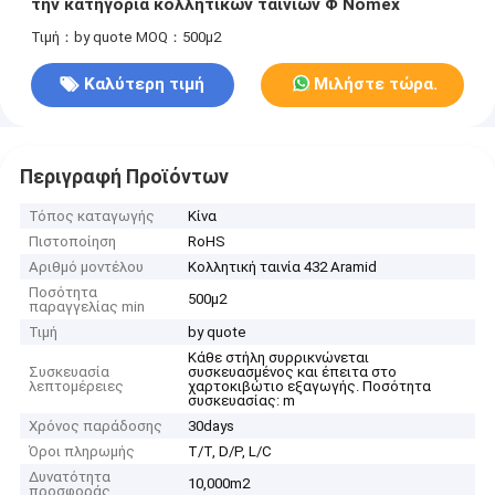
την κατηγορία κολλητικών ταινιών Φ Nomex
Τιμή：by quote
MOQ：500μ2
Καλύτερη τιμή
Μιλήστε τώρα.
Περιγραφή Προϊόντων
Τόπος καταγωγής
Κίνα
Πιστοποίηση
RoHS
Αριθμό μοντέλου
Κολλητική ταινία 432 Aramid
Ποσότητα
500μ2
παραγγελίας min
Τιμή
by quote
Κάθε στήλη συρρικνώνεται
Συσκευασία
συσκευασμένος και έπειτα στο
λεπτομέρειες
χαρτοκιβώτιο εξαγωγής. Ποσότητα
συσκευασίας: m
Χρόνος παράδοσης
30days
Όροι πληρωμής
T/T, D/P, L/C
Δυνατότητα
10,000m2
προσφοράς