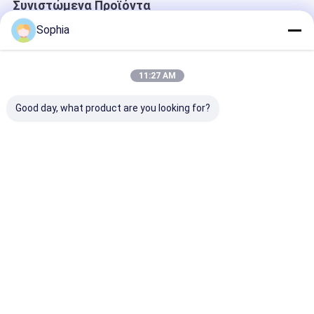
Συνιστώμενα Προϊόντα
Sophia
11:27 AM
Good day, what product are you looking for?
Επαγγελματική
Επιβραδυντική
Ταινία PTFE
ταινία PTFE για
φλόγα Ταινία PVC
ενισχυμένη με
σφράγιση
Αυτοσβενόμενη
υαλοβάμβακα 
σπειρώματος
ηλεκτρική μόνωση
Αντικολλητικ
σωλήνων –
για καλωδίωση και
υψηλών
Καλύτερη τιμή
Καλύτερη τιμή
Καλύτερη 
ανθεκτική σε
προστασία
θερμοκρασιών
υψηλές
καλωδίων
θερμοσφράγι
θερμοκρασίες και
διάβρωση
Αρχική
Περίπου
επαφή
Desktop
Σελίδα
εμείς
Site
Sitemap
Πολιτική απορρήτου
Ποιότητα
Συγκολλητική ταινία μόνωσης
Κίνα
εργοστάσιο.Copyright © 2026 UN.Tex (Dalian) Co.,Ltd. All Rights