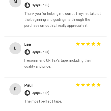
M
Χρήσιμο (5)
Thank you for helping me correct my mistake at
the beginning and guiding me through the
purchase smoothly. I really appreciate it.
Lee
L
Χρήσιμο (3)
I recommend UN.Tex's tape, including their
quality and price.
Paul
P
Χρήσιμο (2)
The most perfect tape.