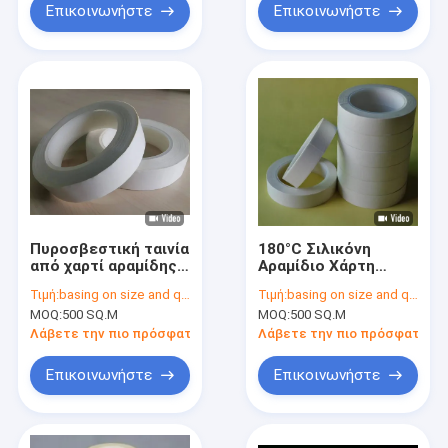
ηλεκτρικής μόνωσης
Επικοινωνήστε
Επικοινωνήστε
Πυροσβεστική ταινία
180°C Σιλικόνη
από χαρτί αραμίδης
Αραμίδιο Χάρτη
κατηγορίας F Λευκό
Κόλλητη Ταινία με
Τιμή:
basing on size and quantity
Τιμή:
basing on size and quantity
χρώμα
4% επιμήκυνση και
MOQ:
500 SQ.M
MOQ:
500 SQ.M
παρόμοια με το
Nomex Χάρτη Ταινία
Λάβετε την πιο πρόσφατη τιμή
Λάβετε την πιο πρόσφατη τι
Επικοινωνήστε
Επικοινωνήστε