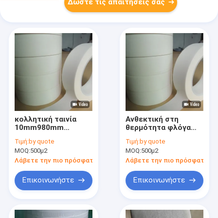
Δώστε τις απαιτήσεις σας
κολλητική ταινία
Ανθεκτική στη
10mm980mm
θερμότητα φλόγα
εγγράφου 0.10mm
μόνωσης
Τιμή:
by quote
Τιμή:
by quote
ακρυλική Aramid
κολλητικών ταινιών
MOQ:
500μ2
MOQ:
500μ2
εγγράφου Aramid -
καθυστερών
Λάβετε την πιο πρόσφατη τιμή
Λάβετε την πιο πρόσφατη τι
Επικοινωνήστε
Επικοινωνήστε