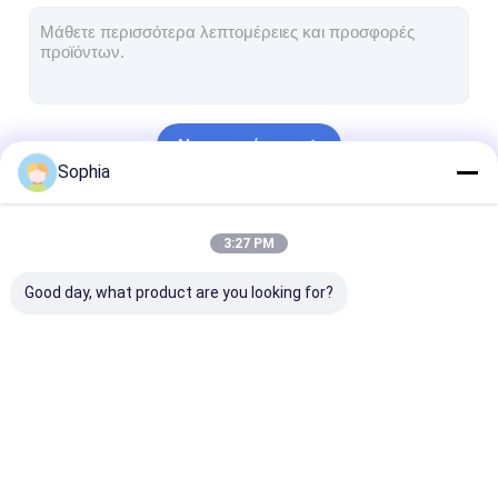
Ταινία υφασμάτων γυαλιού φύλλων αλουμινίου αργιλίου
Αντιμέτωπο φύλλο αλουμινίου έγγραφο της Kraft
Ύφασμα φίμπεργκλας φύλλων αλουμινίου αργιλίου
Να συνεχίσει
Scrim φύλλων αλουμινίου ταινία
Sophia
Ταινία αγωγών υφασμάτων
Οι Κατηγορίες Μας
3:27 PM
Το διπλάσιο πλαισίωσε την κολλητική ταινία
Good day, what product are you looking for?
Κολλητική ταινία της PET
Ρίψη επένδυσης ακρίβειας
Ηλεκτρική πίνακα μόνωσης
Συγκολλητική ταινία
Ταινία μόνωσης
Ανθεκτική στ
μόνωσης
υφασμάτων γυαλιού
θερμότητα ται
μόνωσης