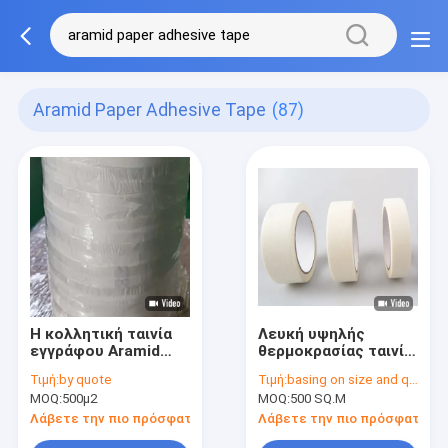
Aramid Paper Adhesive Tape
(87)
Η κολλητική ταινία
Λευκή υψηλής
εγγράφου Aramid
θερμοκρασίας ταινία
αντικαθιστά την
αυτοκόλλησης από
Τιμή:
by quote
Τιμή:
basing on size and quantity
κολλητική ταινία
χαρτί αραμίδης
MOQ:
500μ2
MOQ:
500 SQ.M
0.18mm Nomex
Συνολικό πάχος
πυκνά
0,105 mm Για
Λάβετε την πιο πρόσφατη τιμή
Λάβετε την πιο πρόσφατη τι
απαιτήσεις