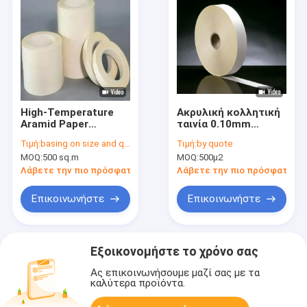
High-Temperature
Ακρυλική κολλητική
Aramid Paper
ταινία 0.10mm
Adhesive Tape with
10mm980mm
Τιμή:
basing on size and quantity
Τιμή:
by quote
0.105mm Thickness
εγγράφου Aramid
MOQ:
500 sq.m
MOQ:
500μ2
and 155℃
Temperature Range
Λάβετε την πιο πρόσφατη τιμή
Λάβετε την πιο πρόσφατη τι
for Electrical
Insulation
Επικοινωνήστε
Επικοινωνήστε
Εξοικονομήστε το χρόνο σας
Ας επικοινωνήσουμε μαζί σας με τα
καλύτερα προϊόντα.