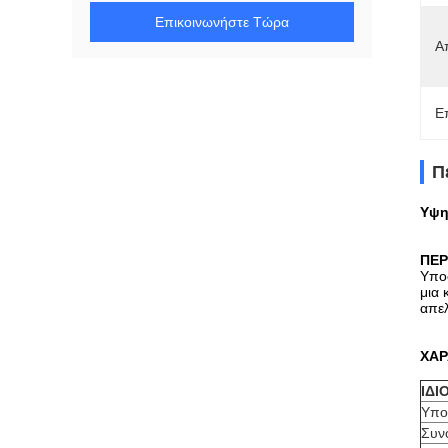
Επικοινωνήστε Τώρα
Α
Ε
Π
Υψη
ΠΕΡ
Υποσ
μια 
απε
ΧΑΡ
ΙΔΙ
Υπο
Συν