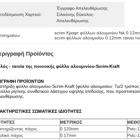
Έγγραφο Απελευθέρωσης 
ποδέσμευση Χαρτιού:
Σιλικόνης Εύκολος-
Απελευθέρωσης
scrim Κραφτ φύλλων αλουμινίου fsk 0.12
πισημαίνω:
scrim φύλλων αλουμινίου 0.12mm ταινία τ
εριγραφή Προϊόντος
λός - ταινία της ποιοτικής φύλλο αλουμινίου-Scrim-Kraft
ΙΓΡΑΦΗ ΠΡΟΪΟΝΤΩΝ
τήριξη φύλλο αλουμινίου-Scrim-Kraft (φύλλο αλουμινίου: 7u/2 τρόπο
κόλλα ρητίνης συνθετικού λάστιχου υψηλής επίδοσης, που προστατεύε
λευθέρωσης.
ΑΚΤΗΡΙΣΤΙΚΕΣ ΣΩΜΑΤΙΚΕΣ ΙΔΙΟΤΗΤΕΣ
ΟΤΗΤΕΣ
ΜΕΤΡΙΚΟΣ
ΜΕΘΟ
στηρίζοντας πάχος
0.120mm
Pstc-
ολικό πάχος
0.17mm
Pstc-