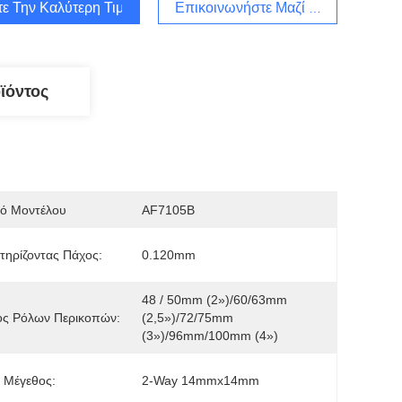
τε Την Καλύτερη Τιμή
Επικοινωνήστε Μαζί Μας
ϊόντος
μό Μοντέλου
AF7105B
ηρίζοντας Πάχος:
0.120mm
48 / 50mm (2»)/60/63mm 
ος Ρόλων Περικοπών:
(2,5»)/72/75mm 
(3»)/96mm/100mm (4»)
 Μέγεθος:
2-Way 14mmx14mm