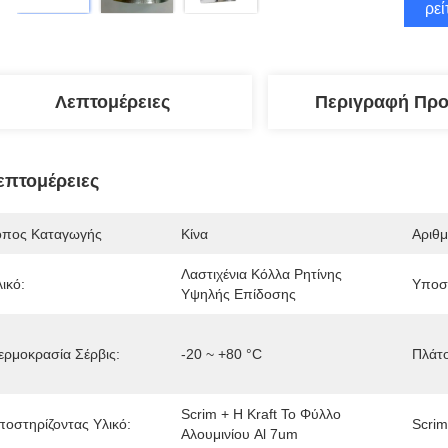
Βρεί
Λεπτομέρειες
Περιγραφή Προ
επτομέρειες
όπος Καταγωγής
Κίνα
Αριθ
Λαστιχένια Κόλλα Ρητίνης 
ικό:
Υποστ
Υψηλής Επίδοσης
ερμοκρασία Σέρβις:
-20 ~ +80 °C
Πλάτ
Scrim + Η Kraft Το Φύλλο 
ποστηρίζοντας Υλικό:
Scrim
Αλουμινίου Al 7um