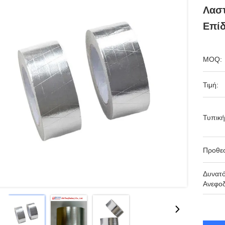
Λαστ
Επίδ
MOQ:
Τιμή:
Τυπική
Προθε
Δυνατ
Ανεφοδ