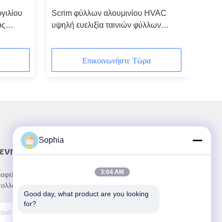
γιλίου
Scrim φύλλων αλουμινίου HVAC
ός
υψηλή ευελιξία ταινιών φύλλων
ρύος
αλουμινίου αλουμινίου ταινιών
Επικοινωνήστε Τώρα
Sophia
 ενημερωτικό μας δελτίο
3:04 AM
αφείτε στο ενημερωτικό μας δελτίο για εκπτώσεις
πολλά άλλα.
Good day, what product are you looking 
for?