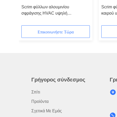
Scrim φύλλων αλουμινίου
Scrim φ
ύντω
σφράγισης HVAC υψηλή
καιρού 
συγκολλητική δύναμη ταινιών
ταινιών
Επικοινωνήστε Τώρα
Γρήγορος σύνδεσμος
Γρ
Σπίτι
Προϊόντα
Σχετικά Με Εμάς