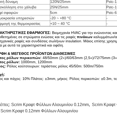
ατή δύναμη
120N/25mm
Pstc-
σκόλληση στο χάλυβα
25N/25mm
Pstc-
φί σφαιρών
5cm
Pstc-6
μοκρασία υπηρεσιών
-20 ~ +80 °C
-
ρμογή της θερμοκρασίας
+10 ~ 40 °C
-
ΑΚΤΗΡΙΣΤΙΚΕΣ ΕΦΑΡΜΟΓΕΣ:
Βιομηχανία HVAC για την ενώνοντας και 
θετημένες σε στρώματα ενώσεις και τις ραφές
πινάκων
καλυμμάτων/αγ
ηχανικές ραφές και συνδέσεις σωλήνων insulation. Μάιος επίσης χρησιμ
ία με αυτά τα χαρακτηριστικά και οφέλη.
ΦΗ & ΜΕΓΕΘΟΣ ΠΡΟΪΟΝΤΩΝ ΔΙΑΘΕΣΙΜΕΣ
τος ρόλων περικοπών:
48/50mm (2»)/60/63mm (2,5»)/72/75mm (3
τος ρόλων:
1000mm, 1200mm
ος:
Ρόλος κούτσουρων: τεράστιος ρόλος 45/50m: 500m/750m
χή:
ος και πάχος: 10% Πλάτος: ±3mm, μήκος: Ρόλος περικοπών: ±0.3m, τ
κέττες:
Scrim Κραφτ Φύλλων Αλουμινίου 0.12mm
,
Scrim Κραφτ
 Scrim Κραφτ 0.12mm Φύλλων Αλουμινίου