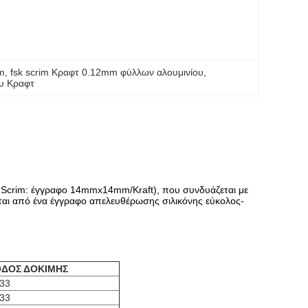
mm
, 
fsk scrim Κραφτ 0.12mm φύλλων αλουμινίου
, 
ου Κραφτ
ς Scrim: έγγραφο 14mmx14mm/Kraft), που συνδυάζεται με
ται από ένα έγγραφο απελευθέρωσης σιλικόνης εύκολος-
ΔΟΣ ΔΟΚΙΜΗΣ
133
133