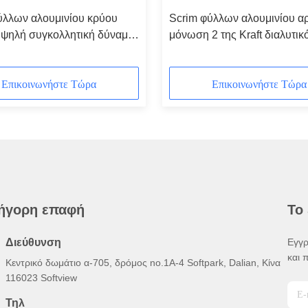
ύλλων αλουμινίου κρύου
Scrim φύλλων αλουμινίου αρ
υψηλή συγκολλητική δύναμη
μόνωση 2 της Kraft διαλυτικ
ακρυλικός συγκολλητικός κ
καιρός τρόπων
Επικοινωνήστε Τώρα
Επικοινωνήστε Τώρα
ήγορη επαφή
Το
Διεύθυνση
Εγγρ
και 
Κεντρικό δωμάτιο α-705, δρόμος no.1A-4 Softpark, Dalian, Κίνα
116023 Softview
Τηλ