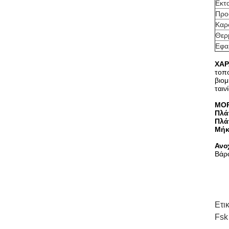
Εκτ
Προ
Καρ
Θερ
Εφα
ΧΑΡ
τοπο
βιομ
ταιν
ΜΟΡ
Πλά
Πλά
Μήκ
Ανο
Βάρ
Ετι
Fsk