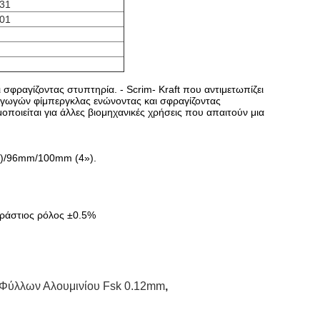
131
101
σφραγίζοντας στυπτηρία. - Scrim- Kraft που αντιμετωπίζει
ωγών φίμπεργκλας ενώνοντας και σφραγίζοντας
οποιείται για άλλες βιομηχανικές χρήσεις που απαιτούν μια
»)/96mm/100mm (4»).
εράστιος ρόλος ±0.5%
 Φύλλων Αλουμινίου Fsk 0.12mm
,