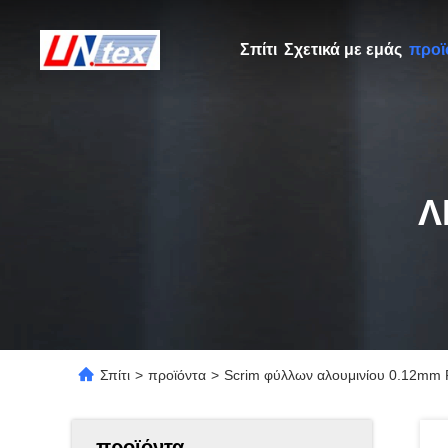
Σπίτι
Σχετικά με εμάς
προϊ
Λ
Σπίτι
>
προϊόντα
>
Scrim φύλλων αλουμινίου 0.12mm F
προϊόντα