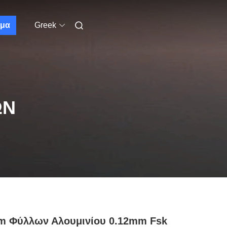
μα
Greek
ΩΝ
m Φύλλων Αλουμινίου 0.12mm Fsk