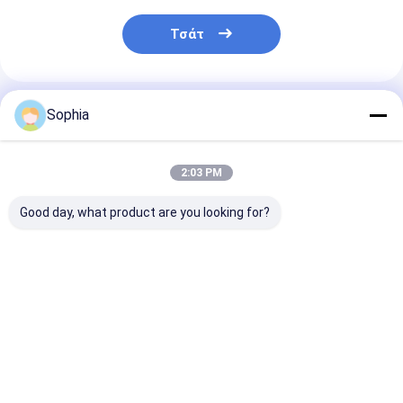
Ταινία υφασμάτων γυαλιού φύλλων αλουμινίου αργιλίου
Τσάτ
Αντιμέτωπο φύλλο αλουμινίου έγγραφο της Kraft
Ύφασμα φίμπεργκλας φύλλων αλουμινίου αργιλίου
Συνιστώμενα Προϊόντα
Sophia
Scrim φύλλων αλουμινίου ταινία
Ταινία αγωγών υφασμάτων
2:03 PM
Το διπλάσιο πλαισίωσε την κολλητική ταινία
Good day, what product are you looking for?
Κολλητική ταινία της PET
Ρίψη επένδυσης ακρίβειας
Ταινία FSK
Υψηλής ποιότητας
Υψηλής ποιότ
(Αλουμινόχαρτο-
Αλουμινίου Foil-
ταινία FSK / τ
υαλοβάμβακας-
Scrim καουτσούκ-
σφραγίσματο
Ηλεκτρική πίνακα μόνωσης
χαρτί kraft) 2-
ρητίνη κολλητική
φύλλου με
δρόμων πλέγμα / 3-
ταινία 90um πάχος
πρόσφυση απ
Καλύτερη τιμή
Καλύτερη τιμή
Καλύτερη 
δρόμων πλέγμα για
120 N/25mm αντοχή
καουτσούκ κα
HVAC
σε έλξη Για
ρητίνη 3-οδικ
σφραγισμό διάλυμα
σφραγίδα 170
μικρών για μό