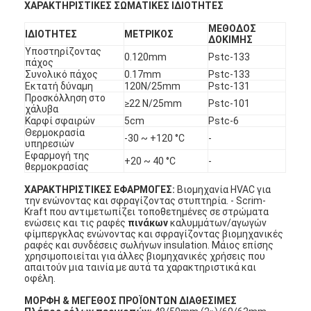
ΧΑΡΑΚΤΗΡΙΣΤΙΚΕΣ ΣΩΜΑΤΙΚΕΣ ΙΔΙΟΤΗΤΕΣ
ΜΕΘΟΔΟΣ
ΙΔΙΟΤΗΤΕΣ
ΜΕΤΡΙΚΟΣ
ΔΟΚΙΜΗΣ
Υποστηρίζοντας
0.120mm
Pstc-133
πάχος
Συνολικό πάχος
0.17mm
Pstc-133
Εκτατή δύναμη
120N/25mm
Pstc-131
Προσκόλληση στο
≥22 N/25mm
Pstc-101
χάλυβα
Καρφί σφαιρών
5cm
Pstc-6
Θερμοκρασία
-30 ~ +120 °C
-
υπηρεσιών
Εφαρμογή της
+20 ~ 40 °C
-
θερμοκρασίας
ΧΑΡΑΚΤΗΡΙΣΤΙΚΕΣ ΕΦΑΡΜΟΓΕΣ:
Βιομηχανία HVAC για
την ενώνοντας και σφραγίζοντας στυπτηρία. - Scrim-
Kraft που αντιμετωπίζει τοποθετημένες σε στρώματα
ενώσεις και τις ραφές
πινάκων
καλυμμάτων/αγωγών
φίμπεργκλας ενώνοντας και σφραγίζοντας βιομηχανικές
ραφές και συνδέσεις σωλήνων insulation. Μάιος επίσης
χρησιμοποιείται για άλλες βιομηχανικές χρήσεις που
απαιτούν μια ταινία με αυτά τα χαρακτηριστικά και
οφέλη.
ΜΟΡΦΗ & ΜΕΓΕΘΟΣ ΠΡΟΪΟΝΤΩΝ ΔΙΑΘΕΣΙΜΕΣ