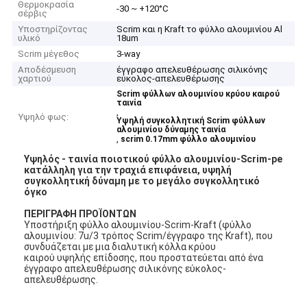
Θερμοκρασία
-30 ~ +120°C
σέρβις
Υποστηρίζοντας
Scrim και η Kraft το φύλλο αλουμινίου Al
υλικό
18um
Scrim μέγεθος
3-way
Αποδέσμευση
έγγραφο απελευθέρωσης σιλικόνης
χαρτιού
εύκολος-απελευθέρωσης
Scrim φύλλων αλουμινίου κρύου καιρού
ταινία
,
Υψηλό φως:
Υψηλή συγκολλητική Scrim φύλλων
αλουμινίου δύναμης ταινία
,
scrim 0.17mm φύλλο αλουμινίου
Υψηλός - ταινία ποιοτικού φύλλο αλουμινίου-Scrim-pe
κατάλληλη για την τραχιά επιφάνεια, υψηλή
συγκολλητική δύναμη με το μεγάλο συγκολλητικό
όγκο
ΠΕΡΙΓΡΑΦΗ ΠΡΟΪΟΝΤΩΝ
Υποστήριξη φύλλο αλουμινίου-Scrim-Kraft (φύλλο
αλουμινίου: 7u/3 τρόπος Scrim/έγγραφο της Kraft), που
συνδυάζεται με μια διαλυτική κόλλα κρύου
καιρού υψηλής επίδοσης, που προστατεύεται από ένα
έγγραφο απελευθέρωσης σιλικόνης εύκολος-
απελευθέρωσης.