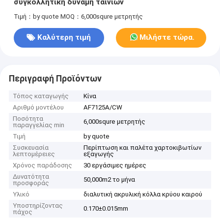
συγκολλητική δύναμη ταινιών
Τιμή：by quote
MOQ：6,000squre μετρητής
Καλύτερη τιμή
Μιλήστε τώρα.
Περιγραφή Προϊόντων
Τόπος καταγωγής
Κίνα
Αριθμό μοντέλου
AF7125A/CW
Ποσότητα
6,000squre μετρητής
παραγγελίας min
Τιμή
by quote
Συσκευασία
Περίπτωση και παλέτα χαρτοκιβωτίων
λεπτομέρειες
εξαγωγής
Χρόνος παράδοσης
30 εργάσιμες ημέρες
Δυνατότητα
50,000m2 το μήνα
προσφοράς
Υλικό
διαλυτική ακρυλική κόλλα κρύου καιρού
Υποστηρίζοντας
0.170±0.015mm
πάχος