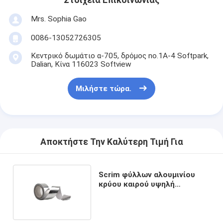
Στοιχεία Επικοινωνίας
Γύρος εργοστασίων
Mrs. Sophia Gao
Ποιοτικός έλεγχος
0086-13052726305
Μας ελάτε σε επαφή με
Κεντρικό δωμάτιο α-705, δρόμος no.1A-4 Softpark,
Dalian, Κίνα 116023 Softview
Μιλήστε τώρα.
Συγκολλητική ταινία μόνωσης
Ταινία μόνωσης υφασμάτων γυαλιού
Ανθεκτική στη θερμότητα ταινία μόνωσης
Αποκτήστε Την Καλύτερη Τιμή Για
Κολλητική ταινία υφασμάτων γυαλιού
Scrim φύλλων αλουμινίου
κρύου καιρού υψηλή
Κολλητική ταινία ταινιών Polyimide
συγκολλητική δύναμη
ταινιών
Κολλητική ταινία φύλλων αλουμινίου αργιλίου