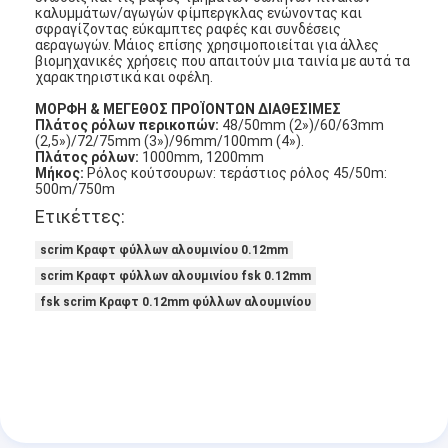
καλυμμάτων/αγωγών φίμπεργκλας ενώνοντας και
σφραγίζοντας εύκαμπτες ραφές και συνδέσεις
αεραγωγών. Μάιος επίσης χρησιμοποιείται για άλλες
βιομηχανικές χρήσεις που απαιτούν μια ταινία με αυτά τα
χαρακτηριστικά και οφέλη.
ΜΟΡΦΗ & ΜΕΓΕΘΟΣ ΠΡΟΪΟΝΤΩΝ ΔΙΑΘΕΣΙΜΕΣ
Πλάτος ρόλων περικοπών:
48/50mm (2»)/60/63mm
(2,5»)/72/75mm (3»)/96mm/100mm (4»).
Πλάτος ρόλων:
1000mm, 1200mm
Μήκος:
Ρόλος κούτσουρων: τεράστιος ρόλος 45/50m:
500m/750m
Ετικέττες:
scrim Κραφτ φύλλων αλουμινίου 0.12mm
scrim Κραφτ φύλλων αλουμινίου fsk 0.12mm
fsk scrim Κραφτ 0.12mm φύλλων αλουμινίου
Σπίτι
Προϊόντα
Περίπου εμείς