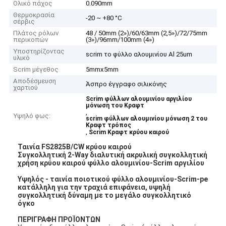
Ολικό πάχος
0.090mm
Θερμοκρασία
-20 ~ +80 °C
σέρβις
Πλάτος ρόλων
48 / 50mm (2»)/60/63mm (2,5»)/72/75mm
περικοπών
(3»)/96mm/100mm (4»)
Υποστηρίζοντας
scrim το φύλλο αλουμινίου Al 25um
υλικό
Scrim μέγεθος
5mmx5mm
Αποδέσμευση
Άσπρο έγγραφο σιλικόνης
χαρτιού
Scrim φύλλων αλουμινίου αργιλίου
μόνωση του Κραφτ
,
Υψηλό φως:
scrim φύλλων αλουμινίου μόνωση 2 του
Κραφτ τρόπος
,
Scrim Κραφτ κρύου καιρού
Ταινία FS2825B/CW κρύου καιρού
Συγκολλητική 2-Way διαλυτική ακρυλική συγκολλητική
χρήση κρύου καιρού φύλλο αλουμινίου-Scrim αργιλίου
Υψηλός - ταινία ποιοτικού φύλλο αλουμινίου-Scrim-pe
κατάλληλη για την τραχιά επιφάνεια, υψηλή
συγκολλητική δύναμη με το μεγάλο συγκολλητικό
όγκο
ΠΕΡΙΓΡΑΦΗ ΠΡΟΪΟΝΤΩΝ