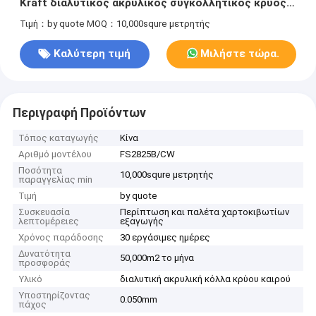
Kraft διαλυτικός ακρυλικός συγκολλητικός κρύος
καιρός τρόπων
Τιμή：by quote
MOQ：10,000squre μετρητής
Καλύτερη τιμή
Μιλήστε τώρα.
Περιγραφή Προϊόντων
Τόπος καταγωγής
Κίνα
Αριθμό μοντέλου
FS2825B/CW
Ποσότητα
10,000squre μετρητής
παραγγελίας min
Τιμή
by quote
Συσκευασία
Περίπτωση και παλέτα χαρτοκιβωτίων
λεπτομέρειες
εξαγωγής
Χρόνος παράδοσης
30 εργάσιμες ημέρες
Δυνατότητα
50,000m2 το μήνα
προσφοράς
Υλικό
διαλυτική ακρυλική κόλλα κρύου καιρού
Υποστηρίζοντας
0.050mm
πάχος