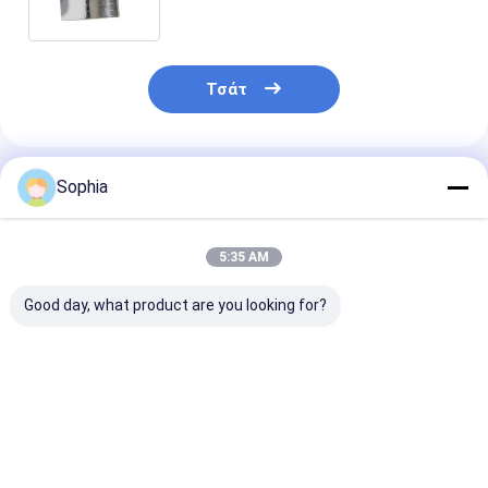
συγκολλητικός κρύος καιρός
Ταινία υφασμάτων γυαλιού φύλλων αλουμινίου αργιλίου
τρόπων
Αντιμέτωπο φύλλο αλουμινίου έγγραφο της Kraft
Τσάτ
Ύφασμα φίμπεργκλας φύλλων αλουμινίου αργιλίου
Scrim φύλλων αλουμινίου ταινία
Συνιστώμενα Προϊόντα
Sophia
Ταινία αγωγών υφασμάτων
Το διπλάσιο πλαισίωσε την κολλητική ταινία
5:35 AM
Κολλητική ταινία της PET
Good day, what product are you looking for?
Ρίψη επένδυσης ακρίβειας
Ηλεκτρική πίνακα μόνωσης
Ταινία FSK
Υψηλής ποιότητας
Υψηλής ποιότ
(Αλουμινόχαρτο-
Αλουμινίου Foil-
ταινία FSK / τ
υαλοβάμβακας-
Scrim καουτσούκ-
σφραγίσματο
χαρτί kraft) 2-
ρητίνη κολλητική
φύλλου με
δρόμων πλέγμα / 3-
ταινία 90um πάχος
πρόσφυση απ
Καλύτερη τιμή
Καλύτερη τιμή
Καλύτερη 
δρόμων πλέγμα για
120 N/25mm αντοχή
καουτσούκ κα