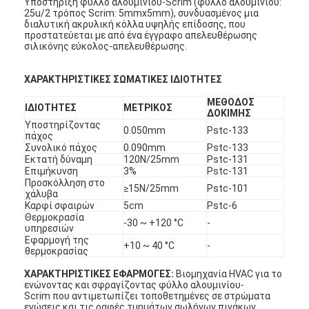
Υποστήριξη φύλλο αλουμινίου-Scrim (φύλλο αλουμινίου:
25u/2 τρόπος Scrim: 5mmx5mm), συνδυασμένος μια
διαλυτική ακρυλική κόλλα υψηλής επίδοσης, που
προστατεύεται με από ένα έγγραφο απελευθέρωσης
σιλικόνης εύκολος-απελευθέρωσης.
ΧΑΡΑΚΤΗΡΙΣΤΙΚΕΣ ΣΩΜΑΤΙΚΕΣ ΙΔΙΟΤΗΤΕΣ
ΜΕΘΟΔΟΣ
ΙΔΙΟΤΗΤΕΣ
ΜΕΤΡΙΚΟΣ
ΔΟΚΙΜΗΣ
Υποστηρίζοντας
0.050mm
Pstc-133
πάχος
Συνολικό πάχος
0.090mm
Pstc-133
Εκτατή δύναμη
120N/25mm
Pstc-131
Επιμήκυνση
3%
Pstc-131
Προσκόλληση στο
≥15N/25mm
Pstc-101
χάλυβα
Καρφί σφαιρών
5cm
Pstc-6
Θερμοκρασία
-30 ~ +120 °C
-
υπηρεσιών
Εφαρμογή της
+10 ~ 40 °C
-
θερμοκρασίας
ΧΑΡΑΚΤΗΡΙΣΤΙΚΕΣ ΕΦΑΡΜΟΓΕΣ:
Βιομηχανία HVAC για το
ενώνοντας και σφραγίζοντας φύλλο αλουμινίου-
Scrim που αντιμετωπίζει τοποθετημένες σε στρώματα
ενώσεις και τις ραφές τμημάτων σωλήνων πινάκων