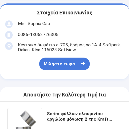
Γύρος εργοστασίων
Στοιχεία Επικοινωνίας
Ποιοτικός έλεγχος
Mrs. Sophia Gao
Μας ελάτε σε επαφή με
0086-13052726305
Κεντρικό δωμάτιο α-705, δρόμος no.1A-4 Softpark,
Dalian, Κίνα 116023 Softview
Συγκολλητική ταινία μόνωσης
Μιλήστε τώρα.
Ταινία μόνωσης υφασμάτων γυαλιού
Ανθεκτική στη θερμότητα ταινία μόνωσης
Αποκτήστε Την Καλύτερη Τιμή Για
Κολλητική ταινία υφασμάτων γυαλιού
Κολλητική ταινία ταινιών Polyimide
Scrim φύλλων αλουμινίου
αργιλίου μόνωση 2 της Kraft
Κολλητική ταινία φύλλων αλουμινίου αργιλίου
διαλυτικός ακρυλικός