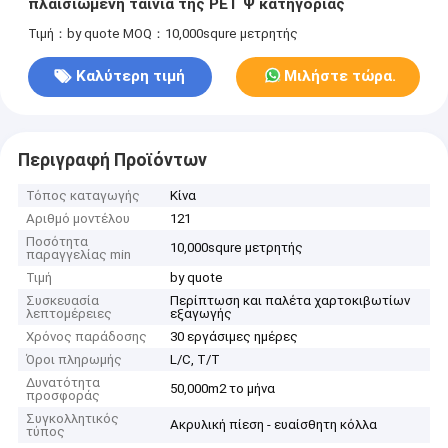
πλαισιωμένη ταινία της PET Ψ κατηγορίας
Τιμή：by quote
MOQ：10,000squre μετρητής
Καλύτερη τιμή
Μιλήστε τώρα.
Περιγραφή Προϊόντων
Τόπος καταγωγής
Κίνα
Αριθμό μοντέλου
121
Ποσότητα
10,000squre μετρητής
παραγγελίας min
Τιμή
by quote
Συσκευασία
Περίπτωση και παλέτα χαρτοκιβωτίων
λεπτομέρειες
εξαγωγής
Χρόνος παράδοσης
30 εργάσιμες ημέρες
Όροι πληρωμής
L/C, T/T
Δυνατότητα
50,000m2 το μήνα
προσφοράς
Συγκολλητικός
Ακρυλική πίεση - ευαίσθητη κόλλα
τύπος