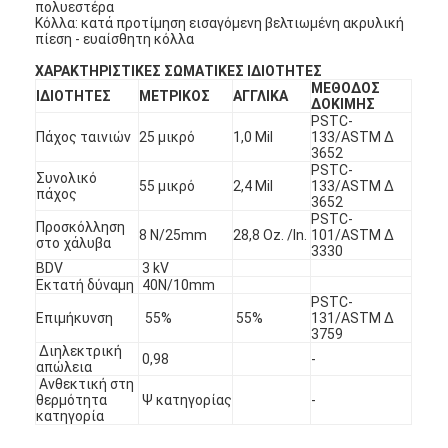
πολυεστέρα
Κόλλα: κατά προτίμηση εισαγόμενη βελτιωμένη ακρυλική
πίεση - ευαίσθητη κόλλα
ΧΑΡΑΚΤΗΡΙΣΤΙΚΕΣ ΣΩΜΑΤΙΚΕΣ ΙΔΙΟΤΗΤΕΣ
ΜΕΘΟΔΟΣ
ΙΔΙΟΤΗΤΕΣ
ΜΕΤΡΙΚΟΣ
ΑΓΓΛΙΚΑ
ΔΟΚΙΜΗΣ
PSTC-
Πάχος ταινιών
25 μικρό
1,0 Mil
133/ASTM Δ
3652
PSTC-
Συνολικό
55 μικρό
2,4 Mil
133/ASTM Δ
πάχος
3652
PSTC-
Προσκόλληση
8 N/25mm
28,8 Oz. /In.
101/ASTM Δ
στο χάλυβα
3330
BDV
3 kV
Εκτατή δύναμη
40N/10mm
PSTC-
Επιμήκυνση
55%
55%
131/ASTM Δ
3759
Διηλεκτρική
0,98
-
απώλεια
Ανθεκτική στη
θερμότητα
Ψ κατηγορίας
-
κατηγορία