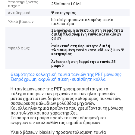
Υποστηρίζοντας
25 Micron/1.0 Mil
πάχος
Αντιθερμικό
Ψ κατηγορίας
biaxially προσανατολισμένη ταινία
Υλικό βάσεων
πολυεστέρα
Ζωηρόχρωμη ανθεκτική στη θερμότητα
διπλή πλαισιωμένη ταινία κατοικίδιων
ζώων
,
ανθεκτική στη θερμότητα διπλή
Υψηλό φως:
πλαισιωμένη ταινία κατοικίδιων ζώων Ψ
κατηγορίας
,
Ανθεκτική στη θερμότητα ταινία 25
μικρού
Θερμότητας κολλητική ταινία ταινιών της PET μόνωσης
ζωηρόχρωμη, ακρυλική πίεση - ευαίσθητη κόλλα
Η ταινία μόνωσης της
PET
χρησιμοποιείται για το
τύλιγμα σπειρών των μηχανών και των ηλεκτρονικών
μετασχηματιστών, διηλεκτρικός καθορισμός πυκνωτών,
συσσώρευση καλωδίων μολύβδου μηχανών,
Και άλλα ηλεκτρικά προϊόντα που χρειάζονται τη μόνωση
που τυλίγει και που χαρακτηρίζει.
Τα άσπρα και μαύρα προϊόντα είναι αδιαφανή και
ενεργούν ως ακολουθώντας σημάδια δρομέων.
Υλικό βάσεων: biaxially προσανατολισμένη ταινία