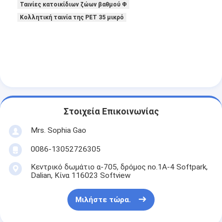
Ταινίες κατοικίδιων ζώων βαθμού Φ
Γύρος εργοστασίων
Κολλητική ταινία της PET 35 μικρό
Ποιοτικός έλεγχος
Μας ελάτε σε επαφή με
Συγκολλητική ταινία μόνωσης
Στοιχεία Επικοινωνίας
Ταινία μόνωσης υφασμάτων γυαλιού
Mrs. Sophia Gao
Ανθεκτική στη θερμότητα ταινία μόνωσης
0086-13052726305
Κολλητική ταινία υφασμάτων γυαλιού
Κεντρικό δωμάτιο α-705, δρόμος no.1A-4 Softpark,
Dalian, Κίνα 116023 Softview
Κολλητική ταινία ταινιών Polyimide
Μιλήστε τώρα.
Κολλητική ταινία φύλλων αλουμινίου αργιλίου