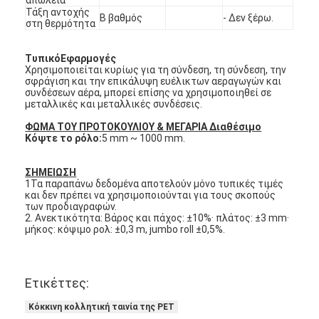
Τάξη αντοχής
Β βαθμός
- Δεν ξέρω.
στη θερμότητα
Τυπικό
Εφαρμογές
Χρησιμοποιείται κυρίως για τη σύνδεση, τη σύνδεση, την
σφράγιση και την επικάλυψη ευέλικτων αεραγωγών και
συνδέσεων αέρα, μπορεί επίσης να χρησιμοποιηθεί σε
μεταλλικές και μεταλλικές συνδέσεις.
ΦΩΜΑ ΤΟΥ ΠΡΟΤΟΚΟΥΛΙΟΥ & ΜΕΓΑΡΙΑ Διαθέσιμο
Κόψτε το ρόλο:
5 mm ~ 1000 mm.
ΣΗΜΕΙΩΣΗ
1Τα παραπάνω δεδομένα αποτελούν μόνο τυπικές τιμές
και δεν πρέπει να χρησιμοποιούνται για τους σκοπούς
των προδιαγραφών.
2. Ανεκτικότητα: Βάρος και πάχος: ±10%· πλάτος: ±3 mm·
μήκος: κόψιμο ρολ: ±0,3 m, jumbo roll ±0,5%.
Σπίτι
Προϊόντα
Ετικέττες:
Περίπου εμείς
Κόκκινη κολλητική ταινία της PET