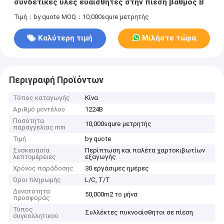
συνδετικές ύλες ευαίσθητες στην πίεση βαθμός Β
Τιμή：by quote
MOQ：10,000squre μετρητής
Καλύτερη τιμή
Μιλήστε τώρα.
Περιγραφή Προϊόντων
Τόπος καταγωγής
Κίνα
Αριθμό μοντέλου
1224B
Ποσότητα
10,000squre μετρητής
παραγγελίας min
Τιμή
by quote
Συσκευασία
Περίπτωση και παλέτα χαρτοκιβωτίων
λεπτομέρειες
εξαγωγής
Χρόνος παράδοσης
30 εργάσιμες ημέρες
Όροι πληρωμής
L/C, T/T
Δυνατότητα
50,000m2 το μήνα
προσφοράς
Τύπος
Συλλέκτες πυκνοαίσθητοι σε πίεση
συγκολλητικού