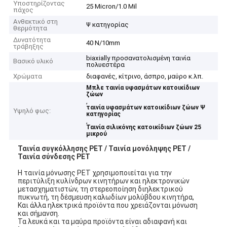
Υποστηρίζοντας
25 Micron/1.0 Mil
πάχος
Ανθεκτικό στη
Ψ κατηγορίας
θερμότητα
Δυνατότητα
40 N/10mm
τράβηξης
biaxially προσανατολισμένη ταινία
Βασικό υλικό
πολυεστέρα
Χρώματα
διαφανές, κίτρινο, άσπρο, μαύρο κ.λπ.
Μπλε ταινία υφασμάτων κατοικίδιων
ζώων
,
ταινία υφασμάτων κατοικίδιων ζώων Ψ
Υψηλό φως:
κατηγορίας
,
Ταινία σιλικόνης κατοικίδιων ζώων 25
μικρού
Ταινία συγκόλλησης PET / Ταινία μονόληψης PET /
Ταινία σύνδεσης PET
Η ταινία μόνωσης PET χρησιμοποιείται για την
περιτύλιξη κυλίνδρων κινητήρων και ηλεκτρονικών
μετασχηματιστών, τη στερεοποίηση διηλεκτρικού
πυκνωτή, τη δέσμευση καλωδίων μολύβδου κινητήρα,
Και άλλα ηλεκτρικά προϊόντα που χρειάζονται μόνωση
και σήμανση.
Τα λευκά και τα μαύρα προϊόντα είναι αδιαφανή και