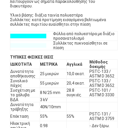
λειτουργούν ως σήματα παρακολούθησης του
διακυτέρου.
Υλικό βάσης: διάξια ταινία πολυεστέρα
Συλλέκτες: κατά προτίμηση εισαγόμενα βελτιωμένα
συλλέκτες πυριτίου ευαίσθητοι στην πίεση
Φύλλα από πολυεστέρα με διάξιο
προσανατολισμό
Συλλέκτες πυκνοαίσθητοι σε
πίεση
ΤΥΠΙΚΕΣ ΦΙΣΙΚΕΣ ΙΧΕΙΣ
Μέθοδος
ΙΔΙΚΟΤΗΤΑ
ΜΕΤΡΙΚΑ
Αγγλικά
δοκιμής
Δυνατότητα
PSTC-133 /
25 μικρών
10,0 εκατ.
αποθήκευσης
ASTM D 3652
Συνολικό
PSTC-133 /
55 μικρών
20,4 εκατ.
πάχος
ASTM D 3652
Συσχέτιση με
28.8
PSTC-101 /
8 N/25 mm
το χάλυβα
ουγκιές.
ASTM D 3330
ΒΔΑ
3 kV
Δυνατότητα
40N/10mm
τράβηξης
PSTC-131 /
Επέκταση
55%
55%
ASTM D 3759
Ηλεκτρική
0.98
- Δεν ξέρω.
απώλεια