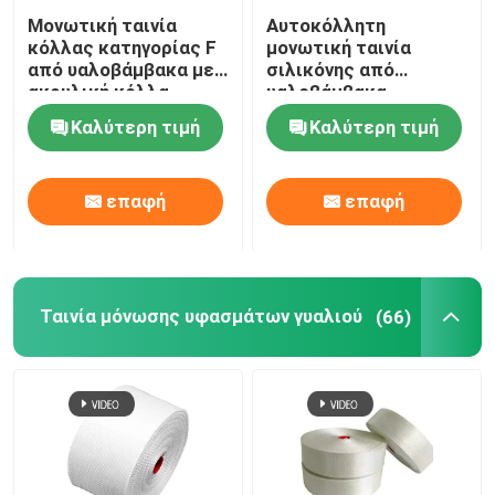
Μονωτική ταινία
Αυτοκόλλητη
κόλλας κατηγορίας F
μονωτική ταινία
Το διπλάσιο πλαισίωσε την κολλητική ταινία
από υαλοβάμβακα με
σιλικόνης από
ακρυλική κόλλα
υαλοβάμβακα
επιβραδυντική
Κολλητική ταινία της PET
Καλύτερη τιμή
Καλύτερη τιμή
φλόγας
Ρίψη επένδυσης ακρίβειας
επαφή
επαφή
Ηλεκτρική πίνακα μόνωσης
Ταινία μόνωσης υφασμάτων γυαλιού
(66)