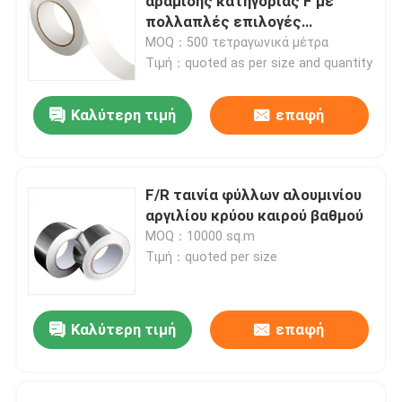
αραμίδης κατηγορίας F με
πολλαπλές επιλογές
μοντέλων
MOQ：500 τετραγωνικά μέτρα
Τιμή：quoted as per size and quantity
Καλύτερη τιμή
επαφή
F/R ταινία φύλλων αλουμινίου
αργιλίου κρύου καιρού βαθμού
MOQ：10000 sq.m
Τιμή：quoted per size
Καλύτερη τιμή
επαφή