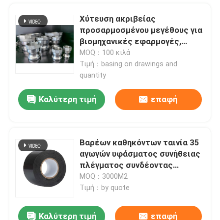
Χύτευση ακριβείας
προσαρμοσμένου μεγέθους για
βιομηχανικές εφαρμογές,
Camlocks κ.λπ.
MOQ：100 κιλά
Τιμή：basing on drawings and
quantity
Καλύτερη τιμή
επαφή
Βαρέων καθηκόντων ταινία 35
αγωγών υφάσματος συνήθειας
Σπίτι
πλέγματος συνδέοντας
ταινιών συσκευασίας ταινία
MOQ：3000M2
Προϊόντα
δακρυ'ων ταινιών εύκολη
Τιμή：by quote
Καλύτερη τιμή
επαφή
Περίπου εμείς
Αντανακλαστικά μόνωση υφασμάτων φίμπεργκλας φύλλων αλουμινίου αργιλίου 18 μικρού και εμπόδιο ατμού