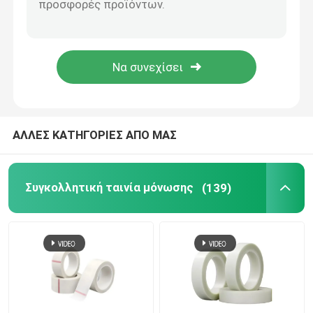
1/2» -» πετώντας ανοξείδωτο Camlock επένδυσης ακρίβειας 8 που συνδέει τις γρήγορες τοποθετήσεις σωληνώσεων
Κολλητική ταινία ταινιών Polyimide
AISI 304 ακρίβειας επένδυσης πετώντας συνδετήρας συναρμολογήσεων ανοξείδωτου γρήγορος δακτυλογραφεί επειδή ΣΥΝΕΧΈΣ DP Γ Δ Ε Φ
Γρήγορη σύζευξη AISI 304 BSPT NPT Camlock αργίλιο 316
Κολλητική ταινία φύλλων αλουμινίου αργιλίου
Επένδυση ακρίβειας ASTM που πετά χαμένη τη JIS ρίψη ακρίβειας κεριών
Ταινία υφασμάτων γυαλιού φύλλων αλουμινίου αργιλ
ΑΛΛΕΣ ΚΑΤΗΓΟΡΙΕΣ ΑΠΟ ΜΑΣ
Αντιμέτωπο φύλλο αλουμινίου έγγραφο της Kraft
Συγκολλητική ταινία μόνωσης
(139)
Ύφασμα φίμπεργκλας φύλλων αλουμινίου αργιλίου
Scrim φύλλων αλουμινίου ταινία
Ταινία αγωγών υφασμάτων