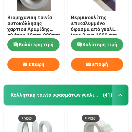
Βιομηχανική ταινία
Βερμικουλίτης
αυτοκόλλησης
επικαλυμμένο
χαρτιού Αραμίδης
ύφασμα από γυαλί
πλάτος 10mm-980mm
ίνες 2 mm 1000 mm
για εξατομικευμένες
ευρεία θερμική
Καλύτερη τιμή
Καλύτερη τιμή
ανάγκες
ασπίδα
επαφή
επαφή
Κολλητική ταινία υφασμάτων γυαλιού
(41)