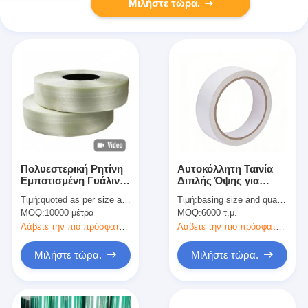
Μιλήστε τώρα.
Πολυεστερική Ρητίνη
Αυτοκόλλητη Ταινία
Εμποτισμένη Γυάλινη
Διπλής Όψης για
Ταινία Ταινίας με
Ηλεκτρονικά,
Τιμή:
quoted as per size and quantity
Τιμή:
basing size and quantity
Άριστη Μηχανική
Αυτοκίνητα &amp;
MOQ:
10000 μέτρα
MOQ:
6000 τ.μ.
Απόδοση
Συσκευασίες
Λάβετε την πιο πρόσφατη τιμή
Λάβετε την πιο πρόσφατη τιμή
Μιλήστε τώρα.
Μιλήστε τώρα.