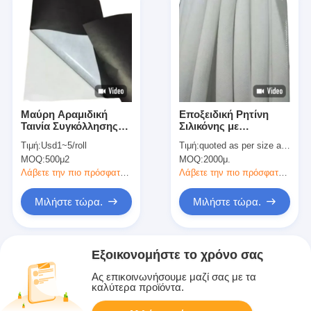
Μαύρη Αραμιδική
Εποξειδική Ρητίνη
Ταινία Συγκόλλησης
Σιλικόνης με
Μόνωσης Κλάσης F
Επίστρωση Υαλοΐνας
Τιμή:
Usd1~5/roll
Τιμή:
quoted as per size and quantity
για Βιομηχανική
Υψηλής
MOQ:
500μ2
MOQ:
2000μ.
Στερέωση σε Υψηλές
Θερμοκρασίας
Θερμοκρασίες
Λάβετε την πιο πρόσφατη τιμή
Λάβετε την πιο πρόσφατη τιμή
Μιλήστε τώρα.
Μιλήστε τώρα.
Εξοικονομήστε το χρόνο σας
Ας επικοινωνήσουμε μαζί σας με τα
καλύτερα προϊόντα.