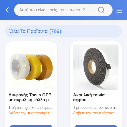
Όλα Τα Προϊόντα
(769)
Διαφανής Ταινία OPP
Ακρυλική ταινία
με ακρυλική κόλλα με
αφρού
βάση το νερό
πολυαιθυλενίου με
Τιμή:
basing size and quantity
Τιμή:
quoted as per size and quantity
0,04~0,07mm Πάχος
βάση διαλύτη
Λάβετε την πιο πρόσφατη τιμή
Λάβετε την πιο πρόσφατη τιμή
αυτοκινήτου (Μαύρο/
Λευκό)