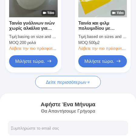
Γύρος εργοστασίων
Ποιοτικός έλεγχος
Ταινία γυάλινων ινών
Ταινία και φιλμ
χωρίς αλκάλια για
πολυιμιδίου με
Μας ελάτε σε επαφή με
δέσιμο κινητήρων,
εξαιρετική απόδοση
Τιμή:
basing on size and quantity
Τιμή:
based on sizes and quantity
ηλεκτρικών συσκευών
μόνωσης
MOQ:
200 ρολά
MOQ:
500μ2
και καλωδίων
Λάβετε την πιο πρόσφατη τιμή
Λάβετε την πιο πρόσφατη τιμή
Συγκολλητική ταινία μόνωσης
Μιλήστε τώρα.
Μιλήστε τώρα.
Ταινία μόνωσης υφασμάτων γυαλιού
Δείτε περισσότερων
Ανθεκτική στη θερμότητα ταινία μόνωσης
Κολλητική ταινία υφασμάτων γυαλιού
Αφήστε Ένα Μήνυμα
Θα Απαντήσουμε Γρήγορα
Κολλητική ταινία ταινιών Polyimide
Κολλητική ταινία φύλλων αλουμινίου αργιλίου