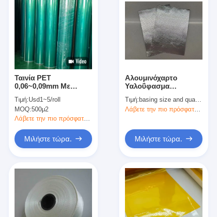
Ταινία PET
Αλουμινόχαρτο
0,06~0,09mm Με
Υαλοΰφασμα
Κόλλα Σιλικόνης
0.2~1.5mm Πάχος
Τιμή:
Usd1~5/roll
Τιμή:
basing size and quantity
MOQ:
500μ2
Λάβετε την πιο πρόσφατη τιμή
Λάβετε την πιο πρόσφατη τιμή
Μιλήστε τώρα.
Μιλήστε τώρα.
Σπίτι
Προϊόντα
Περίπου εμείς