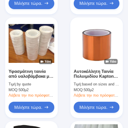
Μιλήστε τώρα.
Μιλήστε τώρα.
Υφασμάτινη ταινία
Αυτοκόλλητη Ταινία
από υαλοβάμβακα με
Πολυιμιδίου Kapton
ακρυλική κόλλα &amp;
Πολυϊμιδική Ταινία
Τιμή:
by quote
Τιμή:
based on sizes and quantity
επένδυση εύκολης
MOQ:
500μ2
MOQ:
500μ2
αποδέσμευσης
Λάβετε την πιο πρόσφατη τιμή
Λάβετε την πιο πρόσφατη τιμή
Μιλήστε τώρα.
Μιλήστε τώρα.