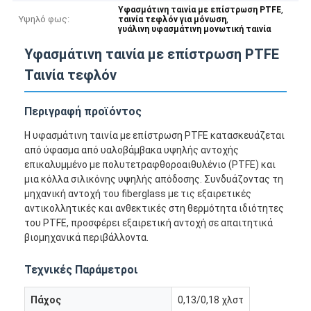
,
Υφασμάτινη ταινία με επίστρωση PTFE
Υψηλό φως:
,
ταινία τεφλόν για μόνωση
γυάλινη υφασμάτινη μονωτική ταινία
Υφασμάτινη ταινία με επίστρωση PTFE
Ταινία τεφλόν
Περιγραφή προϊόντος
Η υφασμάτινη ταινία με επίστρωση PTFE κατασκευάζεται
από ύφασμα από υαλοβάμβακα υψηλής αντοχής
επικαλυμμένο με πολυτετραφθοροαιθυλένιο (PTFE) και
μια κόλλα σιλικόνης υψηλής απόδοσης. Συνδυάζοντας τη
μηχανική αντοχή του fiberglass με τις εξαιρετικές
αντικολλητικές και ανθεκτικές στη θερμότητα ιδιότητες
του PTFE, προσφέρει εξαιρετική αντοχή σε απαιτητικά
βιομηχανικά περιβάλλοντα.
Τεχνικές Παράμετροι
Πάχος
0,13/0,18 χλστ