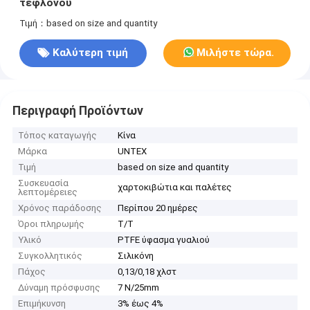
τεφλόνου
Τιμή：based on size and quantity
Καλύτερη τιμή
Μιλήστε τώρα.
Περιγραφή Προϊόντων
Τόπος καταγωγής
Κίνα
Μάρκα
UNTEX
Τιμή
based on size and quantity
Συσκευασία
χαρτοκιβώτια και παλέτες
λεπτομέρειες
Χρόνος παράδοσης
Περίπου 20 ημέρες
Όροι πληρωμής
T/T
Υλικό
PTFE ύφασμα γυαλιού
Συγκολλητικός
Σιλικόνη
Πάχος
0,13/0,18 χλστ
Δύναμη πρόσφυσης
7 N/25mm
Επιμήκυνση
3% έως 4%