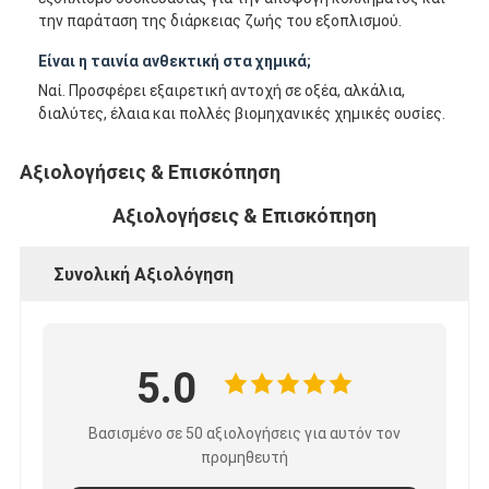
Γύρος εργοστασίων
την παράταση της διάρκειας ζωής του εξοπλισμού.
Είναι η ταινία ανθεκτική στα χημικά;
Ποιοτικός έλεγχος
Ναί. Προσφέρει εξαιρετική αντοχή σε οξέα, αλκάλια,
διαλύτες, έλαια και πολλές βιομηχανικές χημικές ουσίες.
Μας ελάτε σε επαφή με
Αξιολογήσεις & Επισκόπηση
Συγκολλητική ταινία μόνωσης
Αξιολογήσεις & Επισκόπηση
Ταινία μόνωσης υφασμάτων γυαλιού
Συνολική Αξιολόγηση
Ανθεκτική στη θερμότητα ταινία μόνωσης
Κολλητική ταινία υφασμάτων γυαλιού
5.0
Κολλητική ταινία ταινιών Polyimide
Βασισμένο σε 50 αξιολογήσεις για αυτόν τον
Κολλητική ταινία φύλλων αλουμινίου αργιλίου
προμηθευτή