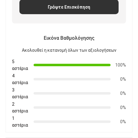
Ταινία υφασμάτων γυαλιού φύλλων αλουμινίου αργιλίου
Γράψτε Επισκόπηση
Αντιμέτωπο φύλλο αλουμινίου έγγραφο της Kraft
Ύφασμα φίμπεργκλας φύλλων αλουμινίου αργιλίου
Εικόνα Βαθμολόγησης
Scrim φύλλων αλουμινίου ταινία
Ακολουθεί η κατανομή όλων των αξιολογήσεων
Ταινία αγωγών υφασμάτων
5
100%
αστέρια
Το διπλάσιο πλαισίωσε την κολλητική ταινία
4
0%
αστέρια
Κολλητική ταινία της PET
3
0%
αστέρια
Ρίψη επένδυσης ακρίβειας
2
0%
αστέρια
Ηλεκτρική πίνακα μόνωσης
1
0%
αστέρια