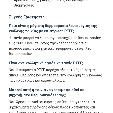
βιομηχανίες
Συχνές Ερωτήσεις
Ποια είναι η μέγιστη θερμοκρασία λειτουργίας της
γυάλινης ταινίας με επίστρωση PTFE;
Η ταινία μπορεί να λειτουργεί συνεχώς σε θερμοκρασίες
έως 260°C, καθιστώντας την κατάλληλη για τις
περισσότερες βιομηχανικές εφαρμογές σε υψηλές
θερμοκρασίες.
Είναι αντικολλητική η γυάλινη ταινία PTFE;
Ναί. Η επιφάνεια PTFE παρέχει εξαιρετικές ιδιότητες
απελευθέρωσης και αποτρέπει την κόλληση των κόλλων,
των πλαστικών και άλλων υλικών.
Σπίτι
Μπορεί αυτή η ταινία να χρησιμοποιηθεί σε
μηχανήματα θερμοσυγκόλλησης;
Προϊόντα
Ναί. Χρησιμοποιείται ευρέως σε θερμοσυγκολλητικά,
Περίπου εμείς
μηχανήματα σφράγισης σάκων, πλαστικοποιητές και
εξοπλισμό συσκευασίας για την αποφυγή κολλήματος και