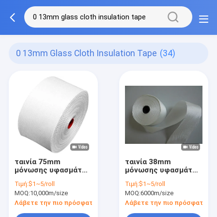
0 13mm Glass Cloth Insulation Tape
(34)
ταινία 75mm
ταινία 38mm
μόνωσης υφασμάτων
μόνωσης υφασμάτων
γυαλιού 0.13mm
γυαλιού 0.13mm
Τιμή:
$1~5/roll
Τιμή:
$1~5/roll
σαφής ύφανση
σαφής ύφανση
MOQ:
10,000m/size
MOQ:
6000m/size
βαθμού Χ
Λάβετε την πιο πρόσφατη τιμή
Λάβετε την πιο πρόσφατη τι