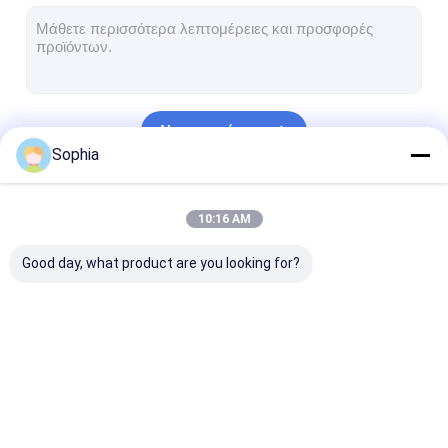
Ταινία υφασμάτων γυαλιού φύλλων αλουμινίου αργιλίου
Αντιμέτωπο φύλλο αλουμινίου έγγραφο της Kraft
Ύφασμα φίμπεργκλας φύλλων αλουμινίου αργιλίου
Να συνεχίσει
Scrim φύλλων αλουμινίου ταινία
Sophia
Ταινία αγωγών υφασμάτων
Οι Κατηγορίες Μας
10:16 AM
Το διπλάσιο πλαισίωσε την κολλητική ταινία
Good day, what product are you looking for?
Κολλητική ταινία της PET
Ρίψη επένδυσης ακρίβειας
Ηλεκτρική πίνακα μόνωσης
Συγκολλητική ταινία
Ταινία μόνωσης
Ανθεκτική στ
μόνωσης
υφασμάτων γυαλιού
θερμότητα ται
μόνωσης