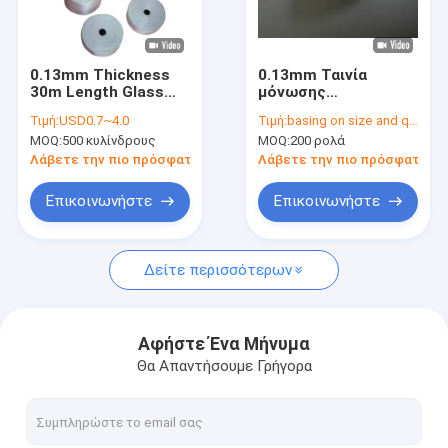
Γύρος εργοστασίων
Ποιοτικός έλεγχος
0.13mm Thickness
0.13mm Ταινία
30m Length Glass
μόνωσης
Μας ελάτε σε επαφή με
Cloth Insulation Tape
υαλοπίνακας για
Τιμή:
USD0.7~4.0
Τιμή:
basing on size and quantity
with Chemical &
θερμική προστασία
MOQ:
500 κυλίνδρους
MOQ:
200 ρολά
Moisture Resistance
for Electrical
Λάβετε την πιο πρόσφατη τιμή
Λάβετε την πιο πρόσφατη τι
Insulation
Συγκολλητική ταινία μόνωσης
Επικοινωνήστε
Επικοινωνήστε
Ταινία μόνωσης υφασμάτων γυαλιού
Δείτε περισσότερων
Ανθεκτική στη θερμότητα ταινία μόνωσης
Κολλητική ταινία υφασμάτων γυαλιού
Αφήστε Ένα Μήνυμα
Θα Απαντήσουμε Γρήγορα
Κολλητική ταινία ταινιών Polyimide
Κολλητική ταινία φύλλων αλουμινίου αργιλίου