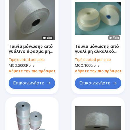
Ταινία μόνωσης από
Ταινία μόνωσης από
γυάλινο ύφασμα μη
γυαλί μη αλκαλικό
αλκαλικό τύπου
τύπου παραφίνης
Τιμή:
quoted per size
Τιμή:
quoted per size
παραφίνης πλάτος
απλή υφαντική
MOQ:
2000Rolls
MOQ:
1000rolls
25 mm
Λάβετε την πιο πρόσφατη τιμή
Λάβετε την πιο πρόσφατη τι
Επικοινωνήστε
Επικοινωνήστε
Σπίτι
Προϊόντα
Περίπου εμείς