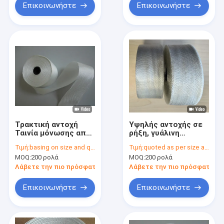
Επικοινωνήστε
Επικοινωνήστε
Τρακτική αντοχή
Υψηλής αντοχής σε
Ταινία μόνωσης από
ρήξη, γυάλινη
γυάλινο ύφασμα
υφασματική
Τιμή:
basing on size and quantity
Τιμή:
quoted as per size and quantity
τύπου παραφίνης
μονωτική ταινία 0,13
MOQ:
200 ρολά
MOQ:
200 ρολά
ίνες γυαλιού 0,13
χιλιοστά πάχους και
mm 30m ρολό
ανθεκτική
Λάβετε την πιο πρόσφατη τιμή
Λάβετε την πιο πρόσφατη τι
Επικοινωνήστε
Επικοινωνήστε