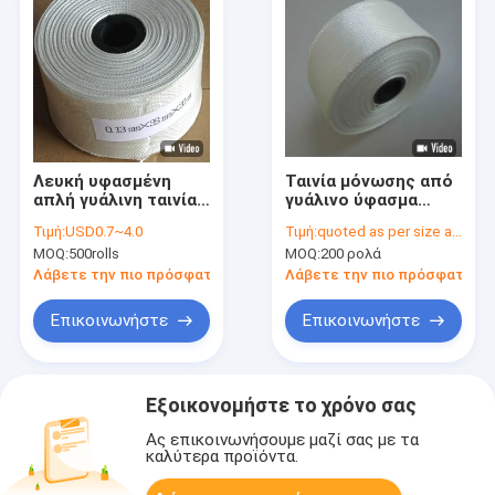
Λευκή υφασμένη
Ταινία μόνωσης από
απλή γυάλινη ταινία
γυάλινο ύφασμα
μόνωσης 38 mm
τύπου παραφίνης μη
Τιμή:
USD0.7~4.0
Τιμή:
quoted as per size and quantity
πλάτος
αλκαλικού νήματος
MOQ:
500rolls
MOQ:
200 ρολά
με πάχος 0,13 mm
Λάβετε την πιο πρόσφατη τιμή
Λάβετε την πιο πρόσφατη τι
Επικοινωνήστε
Επικοινωνήστε
Εξοικονομήστε το χρόνο σας
Ας επικοινωνήσουμε μαζί σας με τα
καλύτερα προϊόντα.