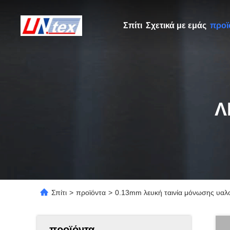
Σπίτι
Σχετικά με εμάς
προϊ
Λ
Σπίτι
>
προϊόντα
>
0.13mm λευκή ταινία μόνωσης υαλ
προϊόντα