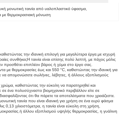
υκή μονωτική ταινία από υαλοπλαστικό ύφασμα
, 
α με θερμοκρασιακή μόνωση
καθιστώντας την ιδανική επιλογή για μεγαλύτερα έργα.με ισχυρή
αίες συνθήκεςΗ ταινία είναι επίσης πολύ λεπτή, με πάχος μόλις
εν προσθέτει επιπλέον βάρος ή χύμα στο έργο σας.
ντα με θερμοκρασίες έως και 550 °C, καθιστώντας την ιδανική για
 να απομονώσετε σωλήνες, λέβητες, ή άλλους εξοπλισμούς
κό χρώμα, καθιστώντας την εύκολη να παρατηρηθεί και
τε σε ένα πολυσύχναστο βιομηχανικό περιβάλλον είτε σε
ι, διασφαλίζοντας ότι θα πάρετε τα αποτελέσματα που χρειάζεστε.
 μονωτική ταινία που είναι ιδανική για χρήση σε ένα ευρύ φάσμα
0,13 χιλιοστόμετρα, η ταινία είναι εύκολη στη χρήση,
ερμοκρασίας.ή άλλου εξοπλισμού υψηλής θερμοκρασίας, η γυάλινη