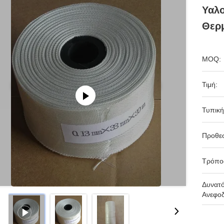
Υαλ
Θερ
MOQ:
Τιμή:
Τυπική
Προθε
Τρόπο
Δυνατ
Ανεφοδ