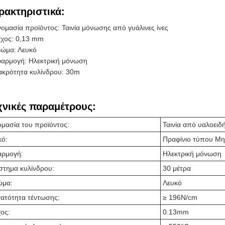
ρακτηριστικά:
ομασία προϊόντος: Ταινία μόνωσης από γυάλινες ίνες
χος: 0,13 mm
ώμα: Λευκό
αρμογή: Ηλεκτρική μόνωση
κρότητα κυλίνδρου: 30m
χνικές παραμέτρους:
μασία του προϊόντος:
Ταινία από υαλοειδή
κό:
Πραφίνιο τύπου Μη
ρμογή:
Ηλεκτρική μόνωση
στημα κυλίνδρου:
30 μέτρα
ώμα:
Λευκό
ατότητα τέντωσης:
≥ 196N/cm
ος:
0.13mm