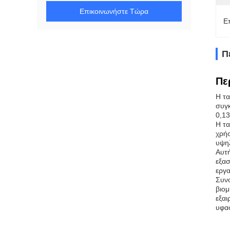
Επικοινωνήστε Τώρα
Ε
Π
Πε
Η τα
συγκ
0,13
Η τα
χρή
υψηλ
Αυτή
εξασ
εργα
Συνο
βιομ
εξαι
υφασ