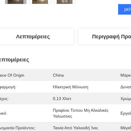
Βρεί
Λεπτομέρειες
Περιγραφή Προ
επτομέρειες
ace Of Origin
China
Μάρκ
φαρμογή:
Ηλεκτρική Μόνωση
Δυνατ
άχος:
0,13 Χλστ
Χρώμ
Πραφίνιο Τύπου Μη Αλκαλικές 
ικό:
Εργαζ
Υαλωσίνες
νομασία Προϊόντος:
Ταινία Από Υαλοειδή Ίνες
Μέγεθ