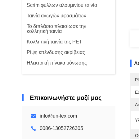
Scrim φύλλων αλουμινίου ταινία
Ταινία αγωγών υφασμάτων
Το διπλάσιο πλαισίωσε την
κολλητική ταινία
Κολλητική ταινία της PET
Ρίψη επένδυσης ακρίβειας
Ηλεκτρική πίνακα μόνωσης
Λ
Pl
Ε
Επικοινωνήστε μαζί μας
Δ
info@un-tex.com
Υλ
0086-13052726305
Ο