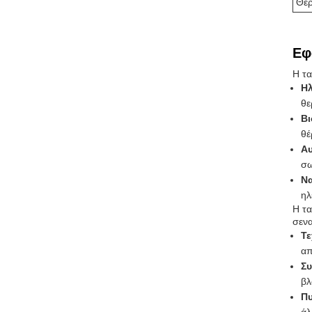
Θερ
Εφ
Η τα
Ηλ
θε
Βι
θέ
Αυ
σω
Να
ηλ
Η τα
σενα
Τε
απ
Συ
βλ
Π