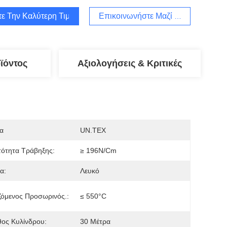
τε Την Καλύτερη Τιμή
Επικοινωνήστε Μαζί Μας
ϊόντος
Αξιολογήσεις & Κριτικές
α
UN.TEX
ότητα Τράβηξης:
≥ 196N/cm
α:
Λευκό
όμενος Προσωρινός.:
≤ 550°C
ος Κυλίνδρου:
30 Μέτρα