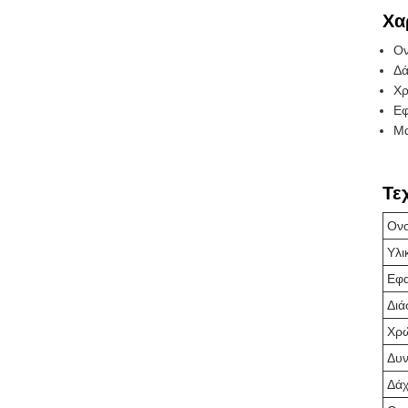
Χα
Ον
Δά
Χρ
Εφ
Μα
Τε
Ονο
Υλι
Εφα
Διά
Χρ
Δυν
Δάχ