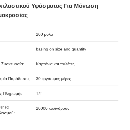
οπλαστικού Υφάσματος Για Μόνωση
μοκρασίας
200 ρολά
basing on size and quantity
 Συσκευασία:
Καρτόνια και παλέτες
σμία Παράδοσης:
30 εργάσιμες μέρες
ς Πληρωμής:
Τ/Τ
ότητα
20000 κυλίνδρους
ιασμού: