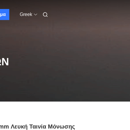
μα
Greek
ΩΝ
3mm Λευκή Ταινία Μόνωσης