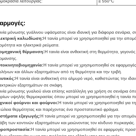
μοκρασία λειτουργίας:
≤ 550°C
αρμογές:
ινία μόνωσης γυάλινου υφάσματος είναι ιδανική για διάφορα σενάρια,
εκτρική καλωδίωση:
Η ταινία μπορεί να χρησιμοποιηθεί για την απ
ρμότητα και ηλεκτρικά ρεύματα.
ομηχανική θέρμανση:
Η ταινία είναι ανθεκτική στη θερμότητα, γεγονό
ρμανσης.
τοκινητοβιομηχανία:
Η ταινία μπορεί να χρησιμοποιηθεί σε εφαρμογ
λήνων και άλλων εξαρτημάτων από τη θερμότητα και την τριβή.
υτικός:
Η ταινία είναι ανθεκτική στο αλμυρό νερό, καθιστώντας την ι
εκτρικών εξαρτημάτων σε σκάφη.
ινία μόνωσης γυαλιού είναι επίσης κατάλληλη για χρήση σε σενάρια 
ρίων υψηλής θερμοκρασίας όπου μπορεί να χρησιμοποιηθεί η ταινία π
χνικοί φούρνοι και φούρνοι:
Η ταινία μπορεί να χρησιμοποιηθεί για
ώλεια θερμότητας και παρέχοντας ένα προστατευτικό φράγμα.
στήματα εξαγωγής:
Η ταινία μπορεί να χρησιμοποιηθεί για την απομ
άβη των κοντινών εξαρτημάτων και μειώνοντας τον κίνδυνο πυρκαγιάς.
υροπροστασία:
Η ταινία μπορεί να χρησιμοποιηθεί σε εφαρμογές προ