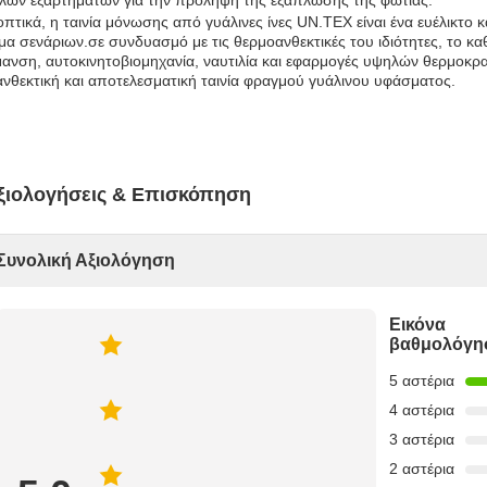
λων εξαρτημάτων για την πρόληψη της εξάπλωσης της φωτιάς.
πτικά, η ταινία μόνωσης από γυάλινες ίνες UN.TEX είναι ένα ευέλικτο 
α σενάριων.σε συνδυασμό με τις θερμοανθεκτικές του ιδιότητες, το καθ
ανση, αυτοκινητοβιομηχανία, ναυτιλία και εφαρμογές υψηλών θερμοκρα
ανθεκτική και αποτελεσματική ταινία φραγμού γυάλινου υφάσματος.
ξιολογήσεις & Επισκόπηση
Συνολική Αξιολόγηση
Εικόνα
βαθμολόγη
5 αστέρια
4 αστέρια
3 αστέρια
2 αστέρια