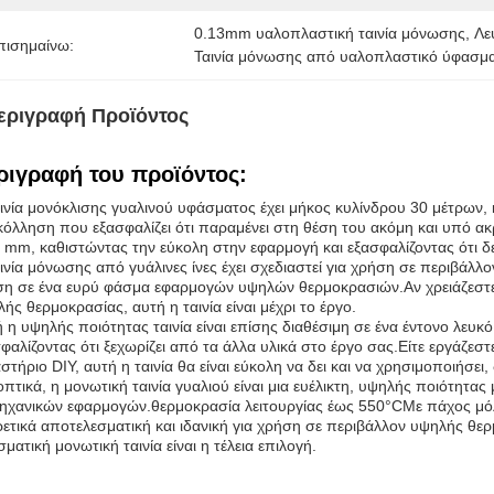
0.13mm υαλοπλαστική ταινία μόνωσης
, 
Λε
πισημαίνω:
Ταινία μόνωσης από υαλοπλαστικό ύφασμ
εριγραφή Προϊόντος
ριγραφή του προϊόντος:
ινία μονόκλισης γυαλινού υφάσματος έχει μήκος κυλίνδρου 30 μέτρων, 
όλληση που εξασφαλίζει ότι παραμένει στη θέση του ακόμη και υπό ακρ
 mm, καθιστώντας την εύκολη στην εφαρμογή και εξασφαλίζοντας ότι δ
ινία μόνωσης από γυάλινες ίνες έχει σχεδιαστεί για χρήση σε περιβάλλο
ση σε ένα ευρύ φάσμα εφαρμογών υψηλών θερμοκρασιών.Αν χρειάζεστε
ής θερμοκρασίας, αυτή η ταινία είναι μέχρι το έργο.
 η υψηλής ποιότητας ταινία είναι επίσης διαθέσιμη σε ένα έντονο λευ
φαλίζοντας ότι ξεχωρίζει από τα άλλα υλικά στο έργο σας.Είτε εργάζεσ
στήριο DIY, αυτή η ταινία θα είναι εύκολη να δει και να χρησιμοποιήσε
πτικά, η μονωτική ταινία γυαλιού είναι μια ευέλικτη, υψηλής ποιότητας
ηχανικών εφαρμογών.θερμοκρασία λειτουργίας έως 550°CΜε πάχος μόλις 
ρετικά αποτελεσματική και ιδανική για χρήση σε περιβάλλον υψηλής θ
ματική μονωτική ταινία είναι η τέλεια επιλογή.