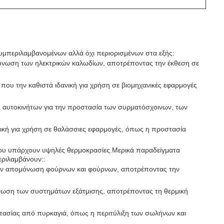
 συμπεριλαμβανομένων αλλά όχι περιορισμένων στα εξής:
ομόνωση των ηλεκτρικών καλωδίων, αποτρέποντας την έκθεση σε
ς που την καθιστά ιδανική για χρήση σε βιομηχανικές εφαρμογές
ές αυτοκινήτων για την προστασία των συρματόσχοινων, των
δανική για χρήση σε θαλάσσιες εφαρμογές, όπως η προστασία
όπου υπάρχουν υψηλές θερμοκρασίες.Μερικά παραδείγματα
εριλαμβάνουν::
 την απομόνωση φούρνων και φούρνων, αποτρέποντας την
όνωση των συστημάτων εξάτμισης, αποτρέποντας τη θερμική
στασίας από πυρκαγιά, όπως η περιτύλιξη των σωλήνων και