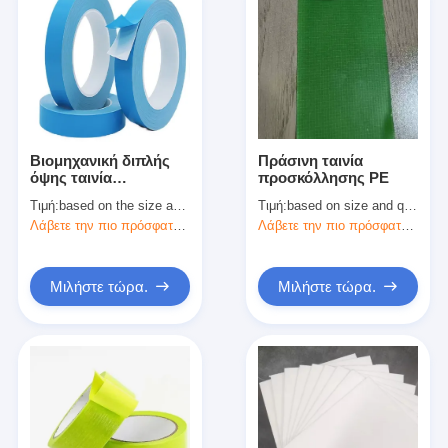
Βιομηχανική διπλής
Πράσινη ταινία
όψης ταινία
προσκόλλησης PE
υφάσματος για τη
Τιμή:
based on the size and quantity
Τιμή:
based on size and quantity
σύνδεση χαλιών και
Λάβετε την πιο πρόσφατη τιμή
Λάβετε την πιο πρόσφατη τιμή
την προσωρινή
τοποθέτηση
Μιλήστε τώρα.
Μιλήστε τώρα.
Σπίτι
Προϊόντα
Περίπου εμείς