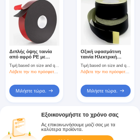
σχοινίου ∆ιαστοιχία
συσσωρευτικού
σχοινίου ∆ιαστοιχία
συσσωρευτικού
σχοινίου
Διπλής όψης ταινία
Οξική υφασμάτινη
από αφρό PE με
ταινία Ηλεκτρική
υψηλής απόδοσης
μονωτική ταινία
Τιμή:
based on size and quantity
Τιμή:
based on size and quantity
ευαίσθητη σε πίεση
υψηλής θερμοκρασίας
Λάβετε την πιο πρόσφατη τιμή
Λάβετε την πιο πρόσφατη τιμή
κόλλα
Μιλήστε τώρα.
Μιλήστε τώρα.
Εξοικονομήστε το χρόνο σας
Ας επικοινωνήσουμε μαζί σας με τα
καλύτερα προϊόντα.