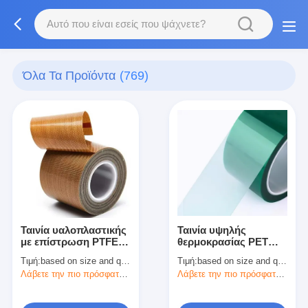
Όλα Τα Προϊόντα
(769)
Ταινία υαλοπλαστικής
Ταινία υψηλής
με επίστρωση PTFE
θερμοκρασίας PET
Ταινία τεφλόνου
Polyester Ταινία
Τιμή:
based on size and quantity
Τιμή:
based on size and quantity
ηλεκτρικής μόνωσης
Λάβετε την πιο πρόσφατη τιμή
Λάβετε την πιο πρόσφατη τιμή