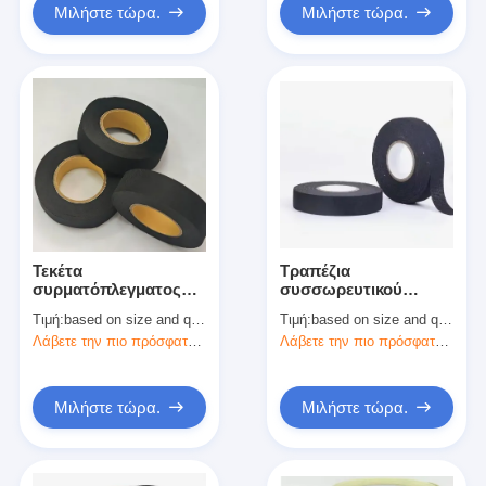
Μιλήστε τώρα.
Μιλήστε τώρα.
Τεκέτα
Τραπέζια
συρματόπλεγματος
συσσωρευτικού
από ύφασμα
σχοινίς για
Τιμή:
based on size and quantity
Τιμή:
based on size and quantity
πολυεστέρα Ανθεκτικό
καλωδίωση μη
Λάβετε την πιο πρόσφατη τιμή
Λάβετε την πιο πρόσφατη τιμή
σε υψηλές
υφασμένου PET
θερμοκρασίες για
∆ιαστοιχία
περιτύλιξη
συσσωρευτικού
συρματόπλεγματος
σχοινίου για
Μιλήστε τώρα.
Μιλήστε τώρα.
αυτοκινήτου και
αυτοκίνητα ∆ιαστοιχία
προστασία καλωδίων
συσσωρευτικού
σχοινίου ∆ιαστοιχία
συσσωρευτικού