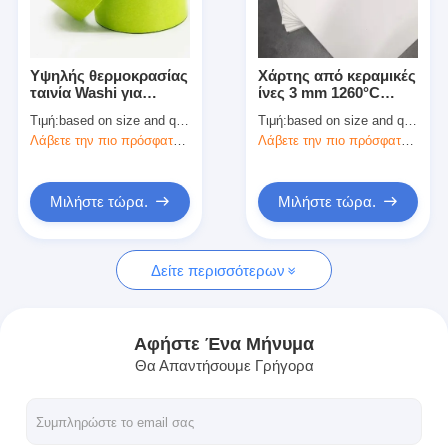
Γύρος εργοστασίων
Ποιοτικός έλεγχος
Υψηλής θερμοκρασίας
Χάρτης από κεραμικές
ταινία Washi για
ίνες 3 mm 1260°C
Μας ελάτε σε επαφή με
εσωτερική ζωγραφική
Υλικό μόνωσης
Τιμή:
based on size and quantity
Τιμή:
based on size and quantity
υψηλής θερμοκρασίας
Λάβετε την πιο πρόσφατη τιμή
Λάβετε την πιο πρόσφατη τιμή
Συγκολλητική ταινία μόνωσης
Μιλήστε τώρα.
Μιλήστε τώρα.
Ταινία μόνωσης υφασμάτων γυαλιού
Δείτε περισσότερων
Ανθεκτική στη θερμότητα ταινία μόνωσης
Κολλητική ταινία υφασμάτων γυαλιού
Αφήστε Ένα Μήνυμα
Θα Απαντήσουμε Γρήγορα
Κολλητική ταινία ταινιών Polyimide
Κολλητική ταινία φύλλων αλουμινίου αργιλίου