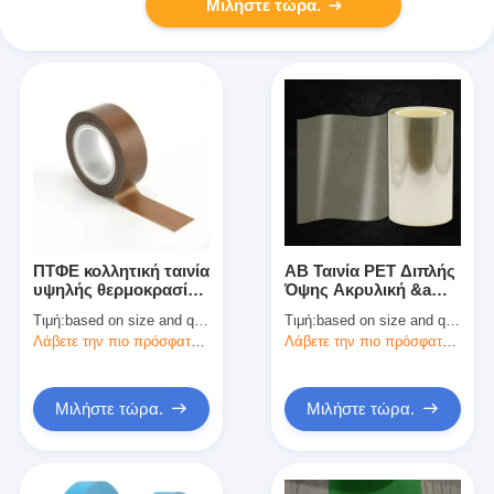
Μιλήστε τώρα.
ΠΤΦΕ κολλητική ταινία
AB Ταινία PET Διπλής
υψηλής θερμοκρασίας
Όψης Ακρυλική &amp;
ταινία τεφλόνου με
Σιλικόνη Αυτοκόλλητη
Τιμή:
based on size and quantity
Τιμή:
based on size and quantity
κολλήματα σιλικόνης
Ταινία
Λάβετε την πιο πρόσφατη τιμή
Λάβετε την πιο πρόσφατη τιμή
Μιλήστε τώρα.
Μιλήστε τώρα.