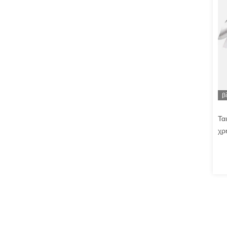
β
Τα
χρ
θω