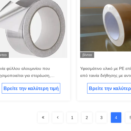
ίντεο
βίντεο
ινία φύλλου αλουμινίου που
Υφασμάτινο υλικό με PE ε
ησιμοποιείται για στερέωση,
από ταινία διήθησης με αντ
ράκιση, σφράγιση και προστασία
ευελιξία
Βρείτε την καλύτερη τιμή
Βρείτε την καλύτερ
1
2
3
4