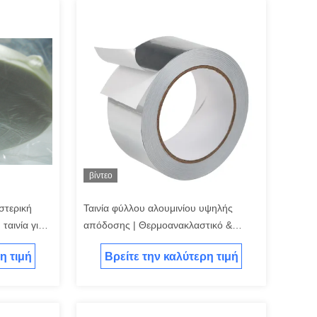
βίντεο
στερική
Ταινία φύλλου αλουμινίου υψηλής
ταινία για
απόδοσης | Θερμοανακλαστικό &
& πηνίου
Ανθεκτικό στην υγρασία για Σφράγιση
η τιμή
Βρείτε την καλύτερη τιμή
Αγωγών HVAC