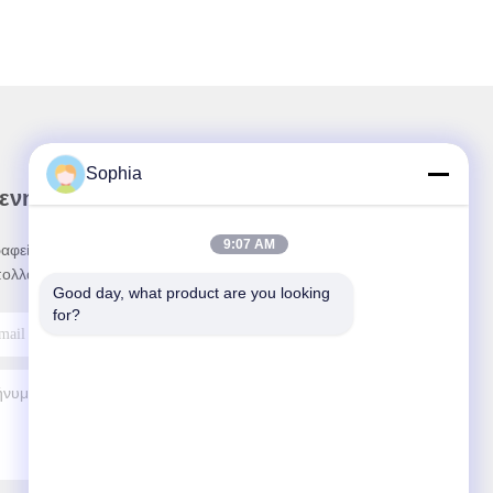
Sophia
 ενημερωτικό μας δελτίο
9:07 AM
αφείτε στο ενημερωτικό μας δελτίο για εκπτώσεις
πολλά άλλα.
Good day, what product are you looking 
for?