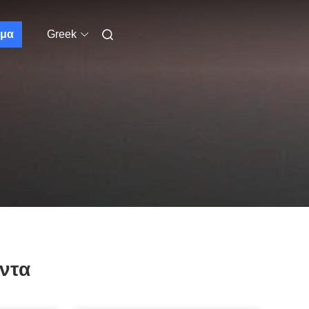
μα
Greek
ντα