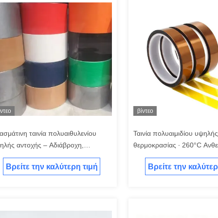
ίντεο
βίντεο
ασμάτινη ταινία πολυαιθυλενίου
Ταινία πολυαιμιδίου υψηλής
ηλής αντοχής – Αδιάβροχη,
θερμοκρασίας ∙ 260°C Ανθε
ιζόμενη με το χέρι, για επισκευή
θερμότητα, ηλεκτρική μόνω
Βρείτε την καλύτερη τιμή
Βρείτε την καλύτερ
λήνων, ομαδοποίηση και
κάλυψη PCB για συγκόλλη
ομηχανική κάλυψη