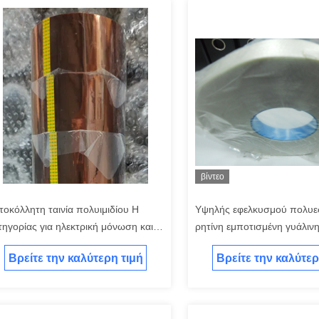
βίντεο
τοκόλλητη ταινία πολυιμιδίου H
Υψηλής εφελκυσμού πολυε
τηγορίας για ηλεκτρική μόνωση και
ρητίνη εμποτισμένη γυάλινη 
οστασία υψηλής θερμοκρασίας
περιέλιξη ρότορα κινητήρα 
Βρείτε την καλύτερη τιμή
Βρείτε την καλύτερ
μετασχηματιστή