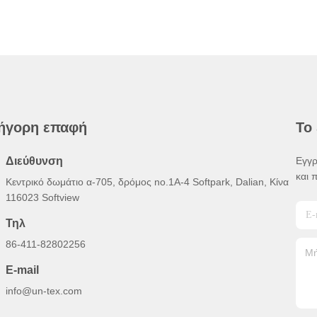
ήγορη επαφή
Το
Διεύθυνση
Εγγρ
και 
Κεντρικό δωμάτιο α-705, δρόμος no.1A-4 Softpark, Dalian, Κίνα
116023 Softview
Τηλ
86-411-82802256
E-mail
info@un-tex.com