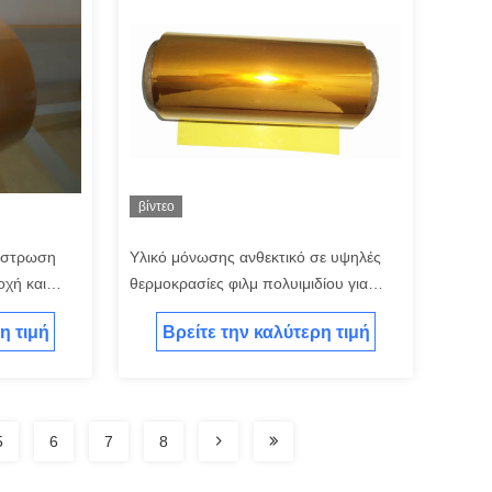
βίντεο
πίστρωση
Υλικό μόνωσης ανθεκτικό σε υψηλές
οχή και
θερμοκρασίες φιλμ πολυιμιδίου για
FPC, αεροδιαστημική και ηλεκτρονικά
η τιμή
Βρείτε την καλύτερη τιμή
είδη
5
6
7
8