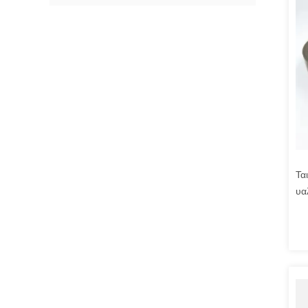
Τα
υα
θε