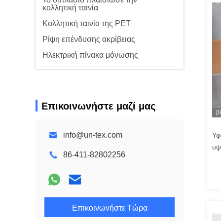
κολλητική ταινία
Κολλητική ταινία της PET
Ρίψη επένδυσης ακρίβειας
Ηλεκτρική πίνακα μόνωσης
Επικοινωνήστε μαζί μας
β
info@un-tex.com
Υφ
υψ
86-411-82802256
σχ
σω
βι
Επικοινωνήστε Τώρα