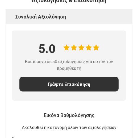
Αξιολογήσεις & Επισκόπηση
Γύρος εργοστασίων
Συνολική Αξιολόγηση
Ποιοτικός έλεγχος
Μας ελάτε σε επαφή με
5.0
Συγκολλητική ταινία μόνωσης
Βασισμένο σε 50 αξιολογήσεις για αυτόν τον
προμηθευτή
Ταινία μόνωσης υφασμάτων γυαλιού
Γράψτε Επισκόπηση
Ανθεκτική στη θερμότητα ταινία μόνωσης
Κολλητική ταινία υφασμάτων γυαλιού
Κολλητική ταινία ταινιών Polyimide
Εικόνα Βαθμολόγησης
Ακολουθεί η κατανομή όλων των αξιολογήσεων
Κολλητική ταινία φύλλων αλουμινίου αργιλίου