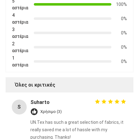
5
Ταινία υφασμάτων γυαλιού φύλλων αλουμινίου αργιλίου
100%
αστέρια
4
Αντιμέτωπο φύλλο αλουμινίου έγγραφο της Kraft
0%
αστέρια
3
Ύφασμα φίμπεργκλας φύλλων αλουμινίου αργιλίου
0%
αστέρια
2
Scrim φύλλων αλουμινίου ταινία
0%
αστέρια
1
Ταινία αγωγών υφασμάτων
0%
αστέρια
Το διπλάσιο πλαισίωσε την κολλητική ταινία
Όλες οι κριτικές
Κολλητική ταινία της PET
Ρίψη επένδυσης ακρίβειας
Suharto
S
Χρήσιμο (3)
Ηλεκτρική πίνακα μόνωσης
UN.Tex has such a great selection of fabrics, it
really saved me a lot of hassle with my
purchasing. Thanks!