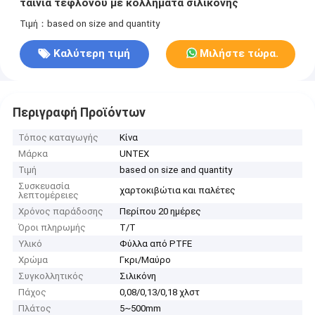
ταινία τεφλόνου με κολλήματα σιλικόνης
Τιμή：based on size and quantity
Καλύτερη τιμή
Μιλήστε τώρα.
Περιγραφή Προϊόντων
Τόπος καταγωγής
Κίνα
Μάρκα
UNTEX
Τιμή
based on size and quantity
Συσκευασία
χαρτοκιβώτια και παλέτες
λεπτομέρειες
Χρόνος παράδοσης
Περίπου 20 ημέρες
Όροι πληρωμής
T/T
Υλικό
Φύλλα από PTFE
Χρώμα
Γκρι/Μαύρο
Συγκολλητικός
Σιλικόνη
Πάχος
0,08/0,13/0,18 χλστ
Πλάτος
5~500mm