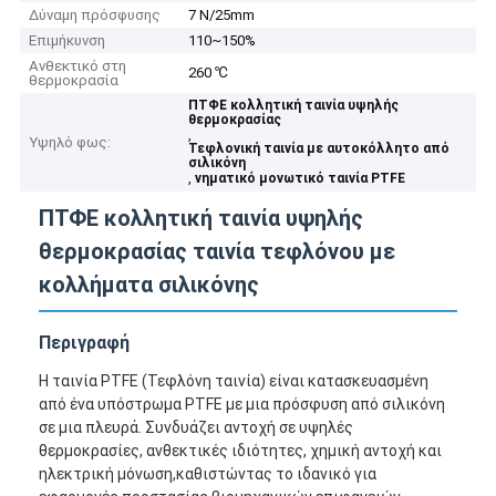
Δύναμη πρόσφυσης
7 N/25mm
Επιμήκυνση
110~150%
Ανθεκτικό στη
260 ℃
θερμοκρασία
ΠΤΦΕ κολλητική ταινία υψηλής
θερμοκρασίας
,
Υψηλό φως:
Τεφλονική ταινία με αυτοκόλλητο από
σιλικόνη
,
νηματικό μονωτικό ταινία PTFE
ΠΤΦΕ κολλητική ταινία υψηλής
θερμοκρασίας ταινία τεφλόνου με
κολλήματα σιλικόνης
Περιγραφή
Η ταινία PTFE (Τεφλόνη ταινία) είναι κατασκευασμένη
από ένα υπόστρωμα PTFE με μια πρόσφυση από σιλικόνη
σε μια πλευρά. Συνδυάζει αντοχή σε υψηλές
θερμοκρασίες, ανθεκτικές ιδιότητες, χημική αντοχή και
ηλεκτρική μόνωση,καθιστώντας το ιδανικό για