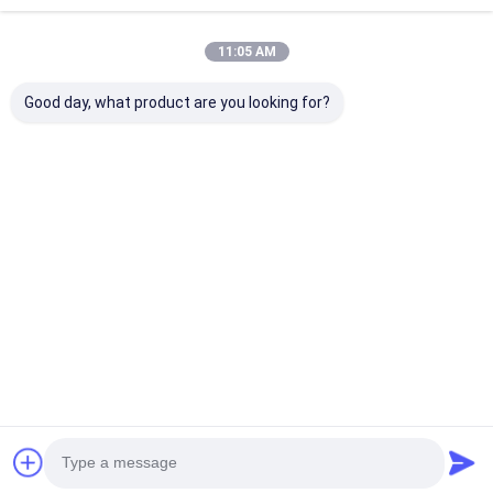
11:05 AM
Good day, what product are you looking for?
High Voltage Self-
Τεκέτα
Τραπέζια
Fusing EPR Rubber
συρματόπλεγματος
συσσωρευτικ
Insulating Tape for
από ύφασμα
σχοινίς για
Cable Splicing
πολυεστέρα
καλωδίωση μ
Ανθεκτικό σε
υφασμένου P
Καλύτερη τιμή
Καλύτερη τιμή
Καλύτερη 
υψηλές
∆ιαστοιχία
θερμοκρασίες για
συσσωρευτικ
περιτύλιξη
σχοινίου για
συρματόπλεγματος
αυτοκίνητα
αυτοκινήτου και
∆ιαστοιχία
Αρχική
Περίπου
επαφή
Desktop
προστασία
συσσωρευτικ
καλωδίων
σχοινίου ∆ιασ
Σελίδα
εμείς
Site
συσσωρευτικ
Sitemap
Πολιτική απορρήτου
σχοινίου ∆ιασ
συσσωρευτικ
Ποιότητα
Συγκολλητική ταινία μόνωσης
Κίνα
σχοινίου ∆ιασ
συσσωρευτικ
εργοστάσιο.Copyright © 2026 UN.Tex (Dalian) Co.,Ltd. All Rights
σχοινίου
Reserved.