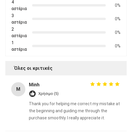
4
Ταινία υφασμάτων γυαλιού φύλλων αλουμινίου αργιλίου
0%
αστέρια
3
Αντιμέτωπο φύλλο αλουμινίου έγγραφο της Kraft
0%
αστέρια
2
Ύφασμα φίμπεργκλας φύλλων αλουμινίου αργιλίου
0%
αστέρια
Scrim φύλλων αλουμινίου ταινία
1
0%
αστέρια
Ταινία αγωγών υφασμάτων
Όλες οι κριτικές
Το διπλάσιο πλαισίωσε την κολλητική ταινία
Κολλητική ταινία της PET
Minh
M
Χρήσιμο (5)
Ρίψη επένδυσης ακρίβειας
Thank you for helping me correct my mistake at
Ηλεκτρική πίνακα μόνωσης
the beginning and guiding me through the
purchase smoothly. I really appreciate it.