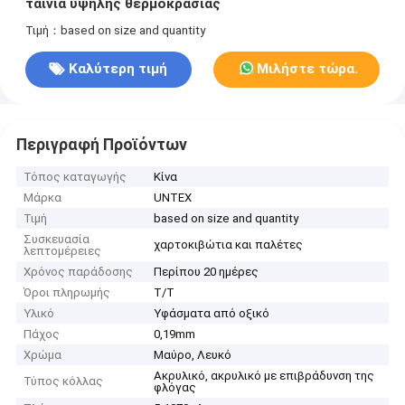
ταινία υψηλής θερμοκρασίας
Τιμή：based on size and quantity
Καλύτερη τιμή
Μιλήστε τώρα.
Περιγραφή Προϊόντων
Τόπος καταγωγής
Κίνα
Μάρκα
UNTEX
Τιμή
based on size and quantity
Συσκευασία
χαρτοκιβώτια και παλέτες
λεπτομέρειες
Χρόνος παράδοσης
Περίπου 20 ημέρες
Όροι πληρωμής
T/T
Υλικό
Υφάσματα από οξικό
Πάχος
0,19mm
Χρώμα
Μαύρο, Λευκό
Ακρυλικό, ακρυλικό με επιβράδυνση της
Τύπος κόλλας
φλόγας