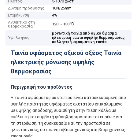
Πλάτος
5-1070 χλστ
Δύναμη πρόσφυσης
10N/25mm
Επιμήκυνση
4%
Ανθεκτικό στη
120 ~ 130 ℃
θερμοκρασία
,
μονωτική ταινία από οξικό ύφασμα
Υψηλό φως:
,
ηλεκτρική ταινία υψηλής θερμοκρασίας
κολλητική υφασμάτινη ταινία
Ταινία υφάσματος οξικού οξέος Ταινία
ηλεκτρικής μόνωσης υψηλής
θερμοκρασίας
Περιγραφή του προϊόντος
Η ταινία υφάσματος ακετατίου είναι κατασκευασμένη από
υψηλής ποιότητας υφάσματος ακετατίου επικαλυμμένο
με υψηλής απόδοσης, ευαίσθητη στην πίεση κόλλα.με
ευέλικτη και συμβατή φύσηΧρησιμοποιείται ευρέως για
τη στερέωση, τη συσκευασία και την προστασία σε
ηλεκτρονικές, αυτοκινητοβιομηχανικές και βιομηχανικές
εφαρμογές.