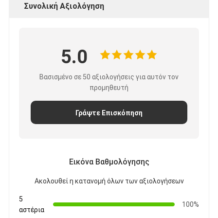
Συνολική Αξιολόγηση
Γύρος εργοστασίων
Ποιοτικός έλεγχος
5.0
Μας ελάτε σε επαφή με
Βασισμένο σε 50 αξιολογήσεις για αυτόν τον
προμηθευτή
Συγκολλητική ταινία μόνωσης
Γράψτε Επισκόπηση
Ταινία μόνωσης υφασμάτων γυαλιού
Ανθεκτική στη θερμότητα ταινία μόνωσης
Κολλητική ταινία υφασμάτων γυαλιού
Εικόνα Βαθμολόγησης
Κολλητική ταινία ταινιών Polyimide
Ακολουθεί η κατανομή όλων των αξιολογήσεων
5
Κολλητική ταινία φύλλων αλουμινίου αργιλίου
100%
αστέρια