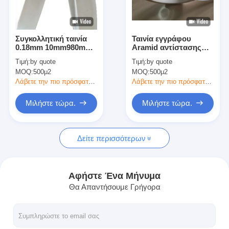
Γύρος εργοστασίων
Ποιοτικός έλεγχος
Συγκολλητική ταινία
Ταινία εγγράφου
0.18mm 10mm980mm
Aramid αντίστασης
Μας ελάτε σε επαφή με
μόνωσης εγγράφου
θερμότητας που
Τιμή:
by quote
Τιμή:
by quote
Aramid
ντύνεται με τη φλόγα -
MOQ:
500μ2
MOQ:
500μ2
ακρυλική κόλλα
καθυστερούντω
Λάβετε την πιο πρόσφατη τιμή
Λάβετε την πιο πρόσφατη τιμή
Συγκολλητική ταινία μόνωσης
Μιλήστε τώρα.
Μιλήστε τώρα.
Ταινία μόνωσης υφασμάτων γυαλιού
Δείτε περισσότερων
Ανθεκτική στη θερμότητα ταινία μόνωσης
Κολλητική ταινία υφασμάτων γυαλιού
Αφήστε Ένα Μήνυμα
Θα Απαντήσουμε Γρήγορα
Κολλητική ταινία ταινιών Polyimide
Κολλητική ταινία φύλλων αλουμινίου αργιλίου