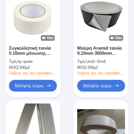
Συγκολλητική ταινία
Μαύρη Aramid ταινία
0.10mm μόνωσης
0.10mm 3500mm
κατηγορίας Φ έγγραφο
μόνωσης εγγράφου
Τιμή:
by quote
Τιμή:
Usd1~5/roll
Aramid
αυτοκόλλητη
MOQ:
500μ2
MOQ:
500μ2
Λάβετε την πιο πρόσφατη τιμή
Λάβετε την πιο πρόσφατη τιμή
Μιλήστε τώρα.
Μιλήστε τώρα.
Σπίτι
Προϊόντα
Περίπου εμείς