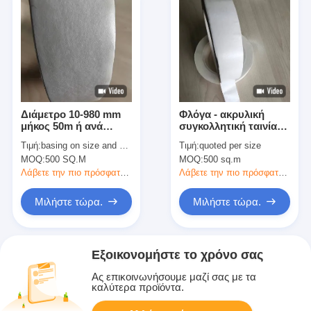
Διάμετρο 10-980 mm
Φλόγα - ακρυλική
μήκος 50m ή ανά
συγκολλητική ταινία
παραγγελία για
Aramid
Τιμή:
basing on size and quantity
Τιμή:
quoted per size
περιβάλλον υψηλής
καθυστερούντω
MOQ:
500 SQ.M
MOQ:
500 sq.m
θερμοκρασίας
Λάβετε την πιο πρόσφατη τιμή
Λάβετε την πιο πρόσφατη τιμή
Μιλήστε τώρα.
Μιλήστε τώρα.
Εξοικονομήστε το χρόνο σας
Ας επικοινωνήσουμε μαζί σας με τα
καλύτερα προϊόντα.