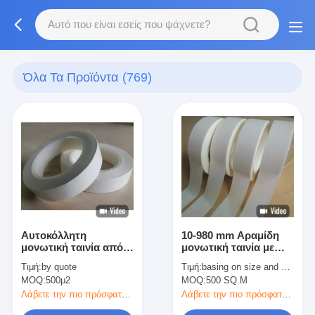
Όλα Τα Προϊόντα
(769)
Αυτοκόλλητη
10-980 mm Αραμίδη
μονωτική ταινία από
μονωτική ταινία με
χαρτί αραμιδίου
πάχος 0,10 mm
Τιμή:
by quote
Τιμή:
basing on size and quantity
ευαίσθητη στην πίεση
MOQ:
500μ2
MOQ:
500 SQ.M
ακρυλικού πάχους
0,10mm
Λάβετε την πιο πρόσφατη τιμή
Λάβετε την πιο πρόσφατη τιμή