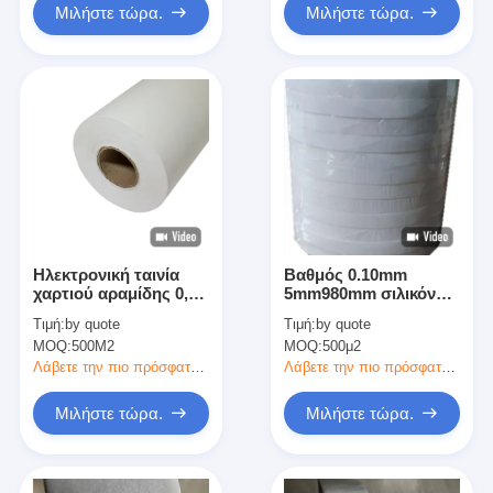
Μιλήστε τώρα.
Μιλήστε τώρα.
Ηλεκτρονική ταινία
Βαθμός 0.10mm
χαρτιού αραμίδης 0,18
5mm980mm σιλικόνης
mm πάχους με
Χ κολλητικών ταινιών
Τιμή:
by quote
Τιμή:
by quote
ακρυλική κόλλα
εγγράφου Aramid
MOQ:
500M2
MOQ:
500μ2
μόνωσης
Λάβετε την πιο πρόσφατη τιμή
Λάβετε την πιο πρόσφατη τιμή
Μιλήστε τώρα.
Μιλήστε τώρα.