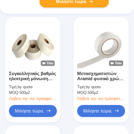
Μιλήστε τώρα.
Συγκολλητικός βαθμός
Μετασχηματιστών
ηλεκτρική μόνωση
Aramid φυσικό χρώμα
T410 σιλικόνης Χ
ταινιών μόνωσης
Τιμή:
by quote
Τιμή:
by quote
ταινιών μόνωσης
εγγράφου άσπρο
MOQ:
500μ2
MOQ:
500μ2
εγγράφου Aramid
ηλεκτρικό
Nomex
Λάβετε την πιο πρόσφατη τιμή
Λάβετε την πιο πρόσφατη τιμή
Μιλήστε τώρα.
Μιλήστε τώρα.