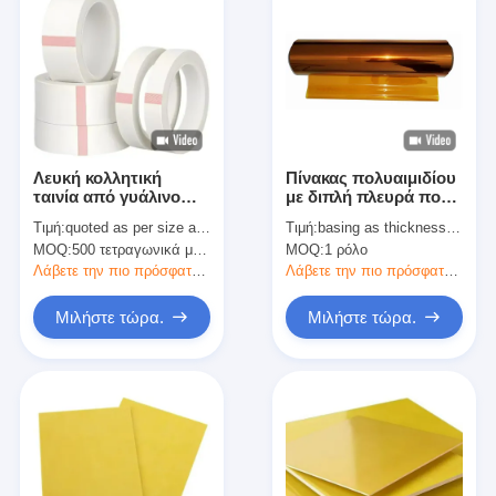
Λευκή κολλητική
Πίνακας πολυαιμιδίου
ταινία από γυάλινο
με διπλή πλευρά που
ύφασμα με ευαίσθητη
έχει υποβληθεί σε
Τιμή:
quoted as per size and quantity
Τιμή:
basing as thickness and quantity
στην πίεση ακρυλική
επεξεργασία από
MOQ:
500 τετραγωνικά μέτρα
MOQ:
1 ρόλο
κόλλα
κορόνα,
πιστοποιημένο από
Λάβετε την πιο πρόσφατη τιμή
Λάβετε την πιο πρόσφατη τιμή
την UL, 12,5-125μm
Μιλήστε τώρα.
Μιλήστε τώρα.
Σπίτι
Προϊόντα
Περίπου εμείς