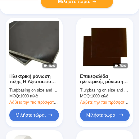
Μιλήστε τώρα.
Ηλεκτρική μόνωση
Επικεφαλίδα
τάξης H Αξιοπιστία
ηλεκτρικής μόνωσης
μόνωση για
από επικάλυψη
Τιμή:
basing on size and quantity
Τιμή:
basing on size and quantity
ηλεκτρικές εφαρμογές
υαλοειδούς οξειδίου
MOQ:
1000 κιλά
MOQ:
1000 κιλά
της κλάσης H
Λάβετε την πιο πρόσφατη τιμή
Λάβετε την πιο πρόσφατη τιμή
Μιλήστε τώρα.
Μιλήστε τώρα.