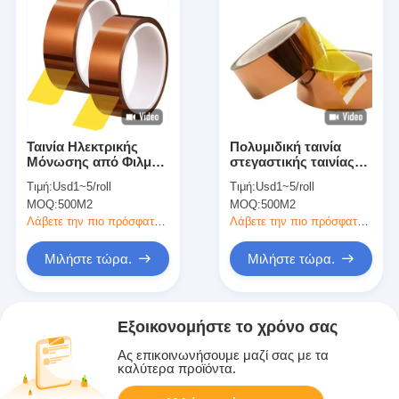
Ταινία Ηλεκτρικής
Πολυμιδική ταινία
Μόνωσης από Φιλμ
στεγαστικής ταινίας
Πολυιμιδίου
σιλικόνης κλάσης H
Τιμή:
Usd1~5/roll
Τιμή:
Usd1~5/roll
Κατηγορίας Η Με
για ηλεκτρική μόνωση
MOQ:
500M2
MOQ:
500M2
Συγκολλητικό
Σιλικόνης
Λάβετε την πιο πρόσφατη τιμή
Λάβετε την πιο πρόσφατη τιμή
Μιλήστε τώρα.
Μιλήστε τώρα.
Εξοικονομήστε το χρόνο σας
Ας επικοινωνήσουμε μαζί σας με τα
καλύτερα προϊόντα.