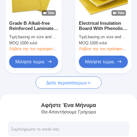
Γύρος εργοστασίων
Ποιοτικός έλεγχος
Grade B Alkali-free
Electrical Insulation
Reinforced Laminates
Board With Phenolic
Μας ελάτε σε επαφή με
With Phenolic Epoxy
Epoxy Resin For
Τιμή:
basing on size and quantity
Τιμή:
basing on size and quantity
Resin For Insulation
Electrical Applications
MOQ:
1000 κιλά
MOQ:
1000 κιλά
Λάβετε την πιο πρόσφατη τιμή
Λάβετε την πιο πρόσφατη τιμή
Συγκολλητική ταινία μόνωσης
Μιλήστε τώρα.
Μιλήστε τώρα.
Ταινία μόνωσης υφασμάτων γυαλιού
Δείτε περισσότερων
Ανθεκτική στη θερμότητα ταινία μόνωσης
Κολλητική ταινία υφασμάτων γυαλιού
Αφήστε Ένα Μήνυμα
Θα Απαντήσουμε Γρήγορα
Κολλητική ταινία ταινιών Polyimide
Κολλητική ταινία φύλλων αλουμινίου αργιλίου