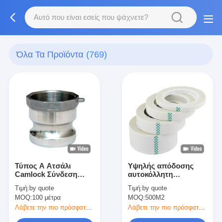
Όλα Τα Προϊόντα
(769)
Τύπος Α Ατσάλι
Υψηλής απόδοσης
Camlock Σύνδεση
αυτοκόλλητη
Επενδύσεων
μονωτική ταινία
Τιμή:
by quote
Τιμή:
by quote
ακρίβειας Casting
πάχους 160um με
MOQ:
100 μέτρα
MOQ:
500M2
ακρυλική κόλλα
Λάβετε την πιο πρόσφατη τιμή
Λάβετε την πιο πρόσφατη τιμή