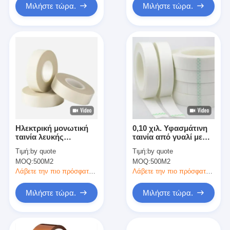
Μιλήστε τώρα.
Μιλήστε τώρα.
Ηλεκτρική μονωτική
0,10 χιλ. Υφασμάτινη
ταινία λευκής
ταινία από γυαλί με
ρύπανσης φωτιάς H-
συγκολλητική ουσία
Τιμή:
by quote
Τιμή:
by quote
Class με κολλήματα
Ακρυλικής κόλλας για
MOQ:
500M2
MOQ:
500M2
σιλικόνης
ηλεκτρική μόνωση
Λάβετε την πιο πρόσφατη τιμή
Λάβετε την πιο πρόσφατη τιμή
Μιλήστε τώρα.
Μιλήστε τώρα.