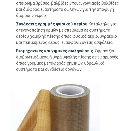
σπείρωμα βρύσες, βαλβίδες ντους, γωνιακές βαλβίδες
Γύρος εργοστασίων
και διάφορα εξαρτήματα σωλήνων για την αποφυγή
διαρροής νερού.
Ποιοτικός έλεγχος
Συνδέσεις γραμμής φυσικού αερίου:
Κατάλληλο για
στεγανοποίηση αρμών με σπείρωμα σε συστήματα
Μας ελάτε σε επαφή με
αερίου χαμηλής πίεσης όπως φυσικό αέριο, υγραέριο
και πεπιεσμένος αέρας, εξασφαλίζοντας ασφάλεια.
Βιομηχανικές και χημικές σωληνώσεις:
Σφραγίζει
Συγκολλητική ταινία μόνωσης
διαβρωτικά μέσα ή υγρά υψηλής πίεσης σε εφαρμογές
όπως γραμμές μεταφοράς χημικών, υδραυλικά
συστήματα και συνδέσεις οργάνων.
Ταινία μόνωσης υφασμάτων γυαλιού
Ανθεκτική στη θερμότητα ταινία μόνωσης
Κολλητική ταινία υφασμάτων γυαλιού
Κολλητική ταινία ταινιών Polyimide
Κολλητική ταινία φύλλων αλουμινίου αργιλίου