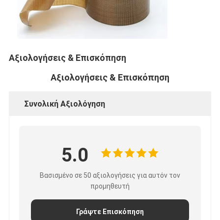
Ταινία υφασμάτων γυαλιού φύλλων αλουμινίου αργιλίου
Αντιμέτωπο φύλλο αλουμινίου έγγραφο της Kraft
Ύφασμα φίμπεργκλας φύλλων αλουμινίου αργιλίου
Αξιολογήσεις & Επισκόπηση
Scrim φύλλων αλουμινίου ταινία
Αξιολογήσεις & Επισκόπηση
Ταινία αγωγών υφασμάτων
Συνολική Αξιολόγηση
Το διπλάσιο πλαισίωσε την κολλητική ταινία
Κολλητική ταινία της PET
5.0
Ρίψη επένδυσης ακρίβειας
Βασισμένο σε 50 αξιολογήσεις για αυτόν τον
Ηλεκτρική πίνακα μόνωσης
προμηθευτή
Γράψτε Επισκόπηση