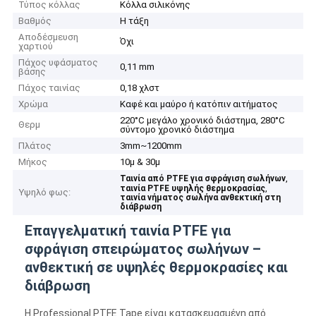
Τύπος κόλλας
Κόλλα σιλικόνης
Βαθμός
Η τάξη
Αποδέσμευση
Όχι
χαρτιού
Πάχος υφάσματος
0,11 mm
βάσης
Πάχος ταινίας
0,18 χλστ
Χρώμα
Καφέ και μαύρο ή κατόπιν αιτήματος
220°C μεγάλο χρονικό διάστημα, 280°C
Θερμ
σύντομο χρονικό διάστημα
Πλάτος
3mm~1200mm
Μήκος
10μ & 30μ
,
Ταινία από PTFE για σφράγιση σωλήνων
,
ταινία PTFE υψηλής θερμοκρασίας
Υψηλό φως:
ταινία νήματος σωλήνα ανθεκτική στη
διάβρωση
Επαγγελματική ταινία PTFE για
σφράγιση σπειρώματος σωλήνων –
ανθεκτική σε υψηλές θερμοκρασίες και
διάβρωση
Η Professional PTFE Tape είναι κατασκευασμένη από