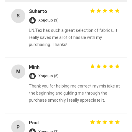
Suharto
S
Χρήσιμο (3)
UN.Tex has such a great selection of fabrics, it
really saved me a lot of hassle with my
purchasing. Thanks!
Minh
M
Χρήσιμο (5)
Thank you for helping me correct my mistake at
the beginning and guiding me through the
purchase smoothly. I really appreciate it.
Paul
P
Χρήσιμο (2)