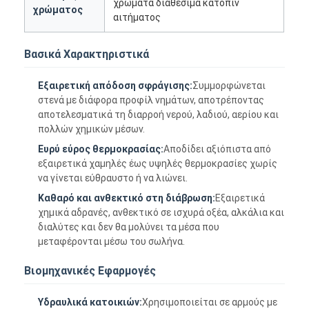
χρώματα διαθέσιμα κατόπιν
χρώματος
αιτήματος
Βασικά Χαρακτηριστικά
Εξαιρετική απόδοση σφράγισης:
Συμμορφώνεται
στενά με διάφορα προφίλ νημάτων, αποτρέποντας
αποτελεσματικά τη διαρροή νερού, λαδιού, αερίου και
πολλών χημικών μέσων.
Ευρύ εύρος θερμοκρασίας:
Αποδίδει αξιόπιστα από
εξαιρετικά χαμηλές έως υψηλές θερμοκρασίες χωρίς
να γίνεται εύθραυστο ή να λιώνει.
Καθαρό και ανθεκτικό στη διάβρωση:
Εξαιρετικά
χημικά αδρανές, ανθεκτικό σε ισχυρά οξέα, αλκάλια και
διαλύτες και δεν θα μολύνει τα μέσα που
Σπίτι
μεταφέρονται μέσω του σωλήνα.
Προϊόντα
Βιομηχανικές Εφαρμογές
Περίπου εμείς
Υδραυλικά κατοικιών:
Χρησιμοποιείται σε αρμούς με