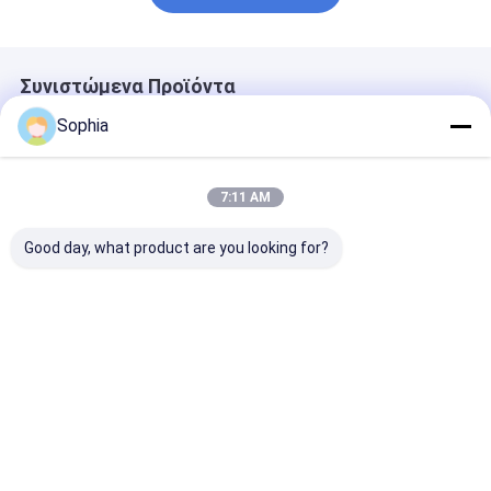
Συνιστώμενα Προϊόντα
Sophia
7:11 AM
Good day, what product are you looking for?
High Voltage Self-
Τεκέτα
Τραπέζια
Fusing EPR Rubber
συρματόπλεγματος
συσσωρευτικ
Insulating Tape for
από ύφασμα
σχοινίς για
Cable Splicing
πολυεστέρα
καλωδίωση μ
Ανθεκτικό σε
υφασμένου P
Καλύτερη τιμή
Καλύτερη τιμή
Καλύτερη 
υψηλές
∆ιαστοιχία
θερμοκρασίες για
συσσωρευτικ
περιτύλιξη
σχοινίου για
συρματόπλεγματος
αυτοκίνητα
αυτοκινήτου και
∆ιαστοιχία
Αρχική
Περίπου
επαφή
Desktop
προστασία
συσσωρευτικ
καλωδίων
σχοινίου ∆ιασ
Σελίδα
εμείς
Site