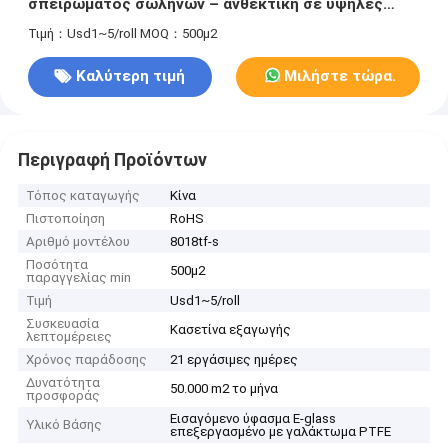
σπειρώματος σωλήνων – ανθεκτική σε υψηλές
θερμοκρασίες και διάβρωση
Τιμή：Usd1~5/roll
MOQ：500μ2
Καλύτερη τιμή
Μιλήστε τώρα.
Περιγραφή Προϊόντων
Τόπος καταγωγής
Κίνα
Πιστοποίηση
RoHS
Αριθμό μοντέλου
8018tf-s
Ποσότητα
500μ2
παραγγελίας min
Τιμή
Usd1~5/roll
Συσκευασία
Κασετίνα εξαγωγής
λεπτομέρειες
Χρόνος παράδοσης
21 εργάσιμες ημέρες
Δυνατότητα
50.000 m2 το μήνα
προσφοράς
Εισαγόμενο ύφασμα E-glass
Υλικό Βάσης
επεξεργασμένο με γαλάκτωμα PTFE