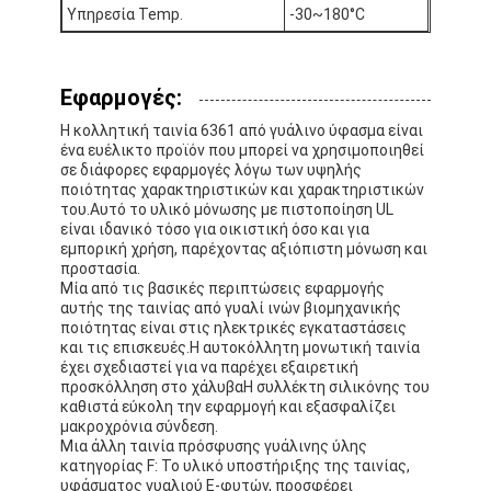
Ταινία υφασμάτων γυαλιού φύλλων αλουμινίου αργιλίου
Υπηρεσία Temp.
-30~180°C
Αντιμέτωπο φύλλο αλουμινίου έγγραφο της Kraft
Εφαρμογές:
Ύφασμα φίμπεργκλας φύλλων αλουμινίου αργιλίου
Η κολλητική ταινία 6361 από γυάλινο ύφασμα είναι
ένα ευέλικτο προϊόν που μπορεί να χρησιμοποιηθεί
Scrim φύλλων αλουμινίου ταινία
σε διάφορες εφαρμογές λόγω των υψηλής
ποιότητας χαρακτηριστικών και χαρακτηριστικών
Ταινία αγωγών υφασμάτων
του.Αυτό το υλικό μόνωσης με πιστοποίηση UL
είναι ιδανικό τόσο για οικιστική όσο και για
εμπορική χρήση, παρέχοντας αξιόπιστη μόνωση και
Το διπλάσιο πλαισίωσε την κολλητική ταινία
προστασία.
Μία από τις βασικές περιπτώσεις εφαρμογής
Κολλητική ταινία της PET
αυτής της ταινίας από γυαλί ινών βιομηχανικής
ποιότητας είναι στις ηλεκτρικές εγκαταστάσεις
και τις επισκευές.Η αυτοκόλλητη μονωτική ταινία
Ρίψη επένδυσης ακρίβειας
έχει σχεδιαστεί για να παρέχει εξαιρετική
προσκόλληση στο χάλυβαΗ συλλέκτη σιλικόνης του
Ηλεκτρική πίνακα μόνωσης
καθιστά εύκολη την εφαρμογή και εξασφαλίζει
μακροχρόνια σύνδεση.
Μια άλλη ταινία πρόσφυσης γυάλινης ύλης
κατηγορίας F: Το υλικό υποστήριξης της ταινίας,
υφάσματος γυαλιού E-φυτών, προσφέρει