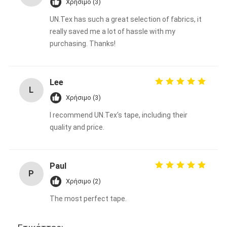
Χρήσιμο (3)
UN.Tex has such a great selection of fabrics, it
really saved me a lot of hassle with my
purchasing. Thanks!
Lee
L
Χρήσιμο (3)
I recommend UN.Tex's tape, including their
quality and price.
Paul
P
Χρήσιμο (2)
The most perfect tape.