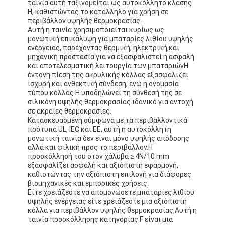
ταινία αυτή ταξινομείται ως αυτοκόλλητο κλάσης
H, καθιστώντας το κατάλληλο για χρήση σε
περιβάλλον υψηλής θερμοκρασίας.
Αυτή η ταινία χρησιμοποιείται κυρίως ως
μονωτική επικάλυψη για μπαταρίες λιθίου υψηλής
ενέργειας, παρέχοντας θερμική, ηλεκτρική,και
μηχανική προστασία για να εξασφαλιστεί η ασφαλή
και αποτελεσματική λειτουργία των μπαταριώνΗ
έντονη πίεση της ακρυλικής κόλλας εξασφαλίζει
ισχυρή και ανθεκτική σύνδεση, ενώ η ονομασία
τύπου κόλλας H υποδηλώνει τη σύνθεσή της σε
σιλικόνη υψηλής θερμοκρασίας.ιδανικό για αντοχή
σε ακραίες θερμοκρασίες.
Κατασκευασμένη σύμφωνα με τα περιβαλλοντικά
πρότυπα UL, IEC και ΕΕ, αυτή η αυτοκόλλητη
μονωτική ταινία δεν είναι μόνο υψηλής απόδοσης
αλλά και φιλική προς το περιβάλλον.Η
προσκόλλησή του στον χάλυβα ≥ 4N/10 mm
εξασφαλίζει ασφαλή και αξιόπιστη εφαρμογή,
καθιστώντας την αξιόπιστη επιλογή για διάφορες
βιομηχανικές και εμπορικές χρήσεις.
Είτε χρειάζεστε να απομονώσετε μπαταρίες λιθίου
υψηλής ενέργειας είτε χρειάζεστε μια αξιόπιστη
κόλλα για περιβάλλον υψηλής θερμοκρασίας,Αυτή η
ταινία προσκόλλησης κατηγορίας F είναι μια