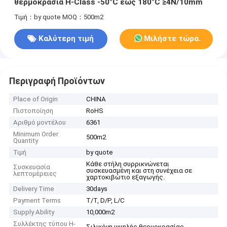
θερμοκρασία H-Class -50°C έως 180°C ≥4N/10mm
Τιμή：by quote
MOQ：500m2
Καλύτερη τιμή
Μιλήστε τώρα.
Περιγραφή Προϊόντων
Place of Origin
CHINA
Πιστοποίηση
RoHS
Αριθμό μοντέλου
6361
Minimum Order
500m2
Quantity
Τιμή
by quote
Κάθε στήλη συρρικνώνεται
Συσκευασία
συσκευασμένη και στη συνέχεια σε
λεπτομέρειες
χαρτοκιβώτιο εξαγωγής.
Delivery Time
30days
Payment Terms
T/T, D/P, L/C
Supply Ability
10,000m2
Συλλέκτης τύπου H-
Σιλικόνη υψηλής θερμοκρασίας