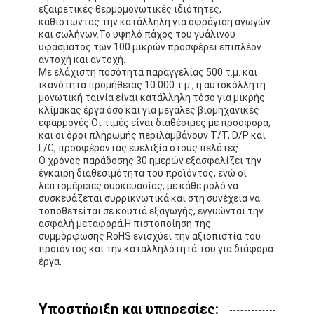
εξαιρετικές θερμομονωτικές ιδιότητες,
καθιστώντας την κατάλληλη για σφράγιση αγωγών
και σωλήνων.Το υψηλό πάχος του γυάλινου
υφάσματος των 100 μικρών προσφέρει επιπλέον
αντοχή και αντοχή.
Με ελάχιστη ποσότητα παραγγελίας 500 τ.μ. και
ικανότητα προμήθειας 10.000 τ.μ., η αυτοκόλλητη
μονωτική ταινία είναι κατάλληλη τόσο για μικρής
κλίμακας έργα όσο και για μεγάλες βιομηχανικές
εφαρμογές.Οι τιμές είναι διαθέσιμες με προσφορά,
και οι όροι πληρωμής περιλαμβάνουν T/T, D/P και
L/C, προσφέροντας ευελιξία στους πελάτες.
Ο χρόνος παράδοσης 30 ημερών εξασφαλίζει την
έγκαιρη διαθεσιμότητα του προϊόντος, ενώ οι
λεπτομέρειες συσκευασίας, με κάθε ρολό να
συσκευάζεται συρρικνωτικά και στη συνέχεια να
τοποθετείται σε κουτιά εξαγωγής, εγγυώνται την
ασφαλή μεταφορά.Η πιστοποίηση της
συμμόρφωσης RoHS ενισχύει την αξιοπιστία του
προϊόντος και την καταλληλότητά του για διάφορα
έργα.
Υποστήριξη και υπηρεσίες: