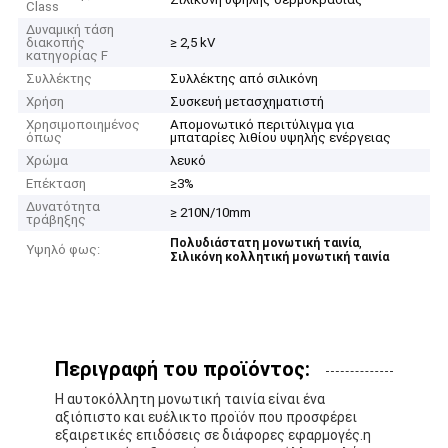
Class
Δυναμική τάση
διακοπής
≥ 2,5 kV
κατηγορίας F
Συλλέκτης
Συλλέκτης από σιλικόνη
Χρήση
Συσκευή μετασχηματιστή
Χρησιμοποιημένος
Απομονωτικό περιτύλιγμα για
όπως
μπαταρίες λιθίου υψηλής ενέργειας
Χρώμα
λευκό
Επέκταση
≥3%
Δυνατότητα
≥ 210N/10mm
τράβηξης
,
Πολυδιάστατη μονωτική ταινία
Υψηλό φως:
Σιλικόνη κολλητική μονωτική ταινία
Περιγραφή του προϊόντος:
Η αυτοκόλλητη μονωτική ταινία είναι ένα
αξιόπιστο και ευέλικτο προϊόν που προσφέρει
εξαιρετικές επιδόσεις σε διάφορες εφαρμογές.η