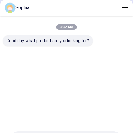
Sophia
3:32 AM
Good day, what product are you looking for?
Επαγγελματική
Επιβραδυντική
Ταινία PTFE
ταινία PTFE για
φλόγα Ταινία PVC
ενισχυμένη με
σφράγιση
Αυτοσβενόμενη
υαλοβάμβακα 
σπειρώματος
ηλεκτρική μόνωση
Αντικολλητικ
σωλήνων –
για καλωδίωση και
υψηλών
Καλύτερη τιμή
Καλύτερη τιμή
Καλύτερη 
ανθεκτική σε
προστασία
θερμοκρασιών
υψηλές
καλωδίων
θερμοσφράγι
θερμοκρασίες και
διάβρωση
Αρχική
Περίπου
επαφή
Desktop
Σελίδα
εμείς
Site
Sitemap
Πολιτική απορρήτου
Ποιότητα
Συγκολλητική ταινία μόνωσης
Κίνα
εργοστάσιο.Copyright © 2026 UN.Tex (Dalian) Co.,Ltd. All Rights