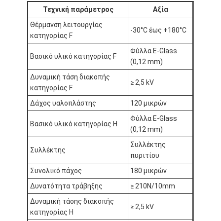
Γύρος εργοστασίων
Τεχνική παράμετρος
Αξία
Θέρμανση λειτουργίας
-30°C έως +180°C
Ποιοτικός έλεγχος
κατηγορίας F
Φύλλα E-Glass
Μας ελάτε σε επαφή με
Βασικό υλικό κατηγορίας F
(0,12 mm)
Δυναμική τάση διακοπής
≥ 2,5 kV
κατηγορίας F
Συγκολλητική ταινία μόνωσης
Δάχος υαλοπλάστης
120 μικρών
Ταινία μόνωσης υφασμάτων γυαλιού
Φύλλα E-Glass
Βασικό υλικό κατηγορίας H
(0,12 mm)
Ανθεκτική στη θερμότητα ταινία μόνωσης
Συλλέκτης
Συλλέκτης
πυριτίου
Κολλητική ταινία υφασμάτων γυαλιού
Συνολικό πάχος
180 μικρών
Κολλητική ταινία ταινιών Polyimide
Δυνατότητα τράβηξης
≥ 210N/10mm
Δυναμική τάσης διακοπής
Κολλητική ταινία φύλλων αλουμινίου αργιλίου
≥ 2,5 kV
κατηγορίας H