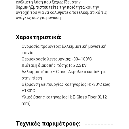
ευέλικτη λύση που ξεχωρίζει στην
θερμικήΕμπιστευτείτε την ποιότητα και την
αντοχή του για να καλύψετε αποτελεσματικά τις
ανάγκες σας για μόνωση.
Χαρακτηριστικά:
Ονομασία προϊόντος: Ελλειμματική μονωτική
ταινία
Θερμοκρασία λειτουργίας: -30~180°C
Διάταξη διακοπής τάσης F: ≥ 2,5 kV
Άλλειμμα τύπου F-Class: Ακρυλικό ευαίσθητο
στην πίεση
Θέρμανση λειτουργίας κατηγορίας H: -30°C έως
+180°C
Σπίτι
Υλικό βάσης κατηγορίας H: E-Glass Fiber (0,12
mm)
Προϊόντα
Περίπου εμείς
Τεχνικές παραμέτρους: