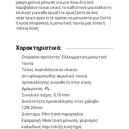
μακροχρόνια μόνωση για μια ποικιλία από
περιβάλλοντα.και υλικό το καθιστούν μια ευέλικτη
επιλογή για κάθε έργοΕίτε εργάζεστε σε ένα
ηλεκτρικό έργο είτε πρέπει να μονώσετε μια ζεστή
ή κρύα επιφάνεια, η μονωτική ταινία μας είναι η
τέλεια λύση.
Χαρακτηριστικά:
Ονομασία προϊόντος: Ελλειμματική μονωτική
ταινία
Τύπος συγκολλητικού υλικού:
αντιφλεγμονώδης ακρυλική ταινία
προσκόλλησης ευαίσθητη στην πίεση
Αμήκρυνση: 4%
Συνολικό πάχος: 0,10 mm
Σπίτι
Δυνατότητα προσκόλλησης στον χάλυβα:
12N/25mm
Προϊόντα
Διάστημα: 50m ή ανά παραγγελία
Εφαρμογή: Ηλεκτρική μόνωση, χειρισμός
Περίπου εμείς
καλωδίων, περιτύλιξη κινητήρα