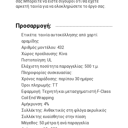
σας.Μπορείτε να είστε σίγουροι ότι θα έχετε
Ταινία υφασμάτων γυαλιού φύλλων αλουμινίου αργιλίου
αρκετή ταινία για να ολοκληρώσετε το έργο σας.
Αντιμέτωπο φύλλο αλουμινίου έγγραφο της Kraft
Προσαρμογή:
Ύφασμα φίμπεργκλας φύλλων αλουμινίου αργιλίου
Ετικέτα: ταινία αυτοκόλλησης από χαρτί
αραμίδης
Scrim φύλλων αλουμινίου ταινία
Αριθμός μοντέλου: 432
Χώρος προέλευσης: Κίνα
Ταινία αγωγών υφασμάτων
Πιστοποίηση: UL
Ελάχιστη ποσότητα παραγγελίας: 500 τ.μ.
Το διπλάσιο πλαισίωσε την κολλητική ταινία
Πληροφορίες συσκευασίας:
Χρόνος παράδοσης: περίπου 30 ημέρες
Κολλητική ταινία της PET
Όροι πληρωμής: TT
Εφαρμογή: Τεχνητή και μετασχηματιστή F-Class
Ρίψη επένδυσης ακρίβειας
Coil End Wrapping
Αμήκρυνση: 4%
Ηλεκτρική πίνακα μόνωσης
Συλλέκτης: Ανθεκτικός στη φλόγα ακρυλικός
Συλλέκτης ευαίσθητος στην πίεση
Μέγεθος: 50 μέτρα ή ανά παραγγελία