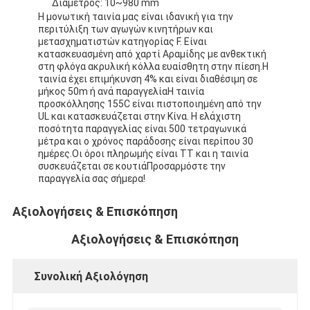
Διάμετρος: 10~980 mm
Η μονωτική ταινία μας είναι ιδανική για την
περιτύλιξη των αγωγών κινητήρων και
μετασχηματιστών κατηγορίας F. Είναι
κατασκευασμένη από χαρτί Αραμίδης με ανθεκτική
στη φλόγα ακρυλική κόλλα ευαίσθητη στην πίεση.Η
ταινία έχει επιμήκυνση 4% και είναι διαθέσιμη σε
μήκος 50m ή ανά παραγγελίαΗ ταινία
προσκόλλησης 155C είναι πιστοποιημένη από την
UL και κατασκευάζεται στην Κίνα. Η ελάχιστη
ποσότητα παραγγελίας είναι 500 τετραγωνικά
μέτρα και ο χρόνος παράδοσης είναι περίπου 30
ημέρες.Οι όροι πληρωμής είναι TT και η ταινία
συσκευάζεται σε κουτιάΠροσαρμόστε την
παραγγελία σας σήμερα!
Αξιολογήσεις & Επισκόπηση
Αξιολογήσεις & Επισκόπηση
Συνολική Αξιολόγηση