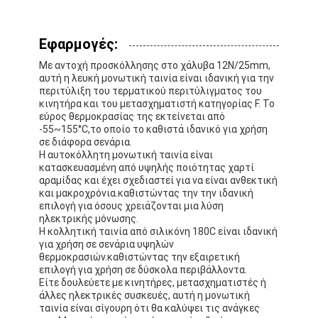
Γύρος εργοστασίων
Εφαρμογές:
Ποιοτικός έλεγχος
Με αντοχή προσκόλλησης στο χάλυβα 12N/25mm,
Μας ελάτε σε επαφή με
αυτή η λευκή μονωτική ταινία είναι ιδανική για την
περιτύλιξη του τερματικού περιτύλιγματος του
κινητήρα και του μετασχηματιστή κατηγορίας F. Το
εύρος θερμοκρασίας της εκτείνεται από
-55~155°C,το οποίο το καθιστά ιδανικό για χρήση
Συγκολλητική ταινία μόνωσης
σε διάφορα σενάρια.
Η αυτοκόλλητη μονωτική ταινία είναι
κατασκευασμένη από υψηλής ποιότητας χαρτί
Ταινία μόνωσης υφασμάτων γυαλιού
αραμίδας και έχει σχεδιαστεί για να είναι ανθεκτική
και μακροχρόνια.καθιστώντας την την ιδανική
Ανθεκτική στη θερμότητα ταινία μόνωσης
επιλογή για όσους χρειάζονται μια λύση
ηλεκτρικής μόνωσης.
Η κολλητική ταινία από σιλικόνη 180C είναι ιδανική
Κολλητική ταινία υφασμάτων γυαλιού
για χρήση σε σενάρια υψηλών
θερμοκρασιών.καθιστώντας την εξαιρετική
Κολλητική ταινία ταινιών Polyimide
επιλογή για χρήση σε δύσκολα περιβάλλοντα.
Είτε δουλεύετε με κινητήρες, μετασχηματιστές ή
Κολλητική ταινία φύλλων αλουμινίου αργιλίου
άλλες ηλεκτρικές συσκευές, αυτή η μονωτική
ταινία είναι σίγουρη ότι θα καλύψει τις ανάγκες