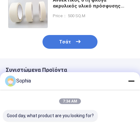
ακρυλικός υλικό πρόσφυσης
ευαίσθητος στην πίεση μέσα σε
Price： 500 SQ.M
μονωτική ταινία πρόσφυσης
Ηλεκτρική
Τσάτ
Συνιστώμενα Προϊόντα
Sophia
7:34 AM
Good day, what product are you looking for?
Επαγγελματική
Επιβραδυντική
Ταινία PTFE
ταινία PTFE για
φλόγα Ταινία PVC
ενισχυμένη με