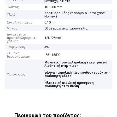
μετασχηματιστή
Πλάτος
10~980 mm
Χαρτί αραμίδης (παρόμοιο με το χαρτί
Υλικό
Nomex)
Συνολικό πάχος
0.10mm
Μήκος
50 μέτρα ή ανά παραγγελία.
Δυνατότητα
προσκόλλησης στο
12N/25mm
χάλυβα
Επιμήκυνση
4%
Κλίμακα
-55~155°C
θερμοκρασίας
Μονωτική ταινία Ακρυλική Υπερηφάνεια
Αισθητική στην πίεση
,
φλόγα - ακρυλική πίεση καθυστερούντω -
Υψηλό φως:
ευαίσθητη κόλλα
,
Ηλεκτρική ακρυλική πρόσφυση
ευαίσθητη στην πίεση
Περιγραφή του προϊόντος: