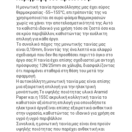
Η μονωτική ταινία προσκόλλησης μας έχει εύρος
θερμοκρασίας -55~155°C, επιτρέποντάς της να
χρησιμοποιείται σε ευρύ φάσμα θερμοκρασιών
χωρίς να χάνει την αποτελεσματικότητά της.Αυτό
το καθιστά ιδανικό για χρήση τόσο σε ζεστό όσο και
σε κρύο περιβάλλον, καθιστώντας την ευέλικτη
επιλογή για κάθε έργο.
Το συνολικό πάχος της μονωτικής ταινίας μας
είναι 0,10mm, δίνοντάς της ένα λεπτό και ελαφρύ
σχεδιασμό που δεν θα προσθέσει περιττό όγκο στο
έργο σας.Η ταινία έχει επίσης σχεδιαστεί με αντοχή
πρόσφυσης 12N/25mm σε χάλυβα, διασφαλίζοντας
ότι παραμένει σταθερά στη θέση του μετά την
εφαρμογή.
Η αυτοκόλλητη μονωτική ταινία μας είναι επίσης
μια εξαιρετική επιλογή για την ηλεκτρική
μονόπτωση.Το υψηλής ποιότητας υλικό Aramid
Paper και η 155C ακρυλική κολλητική ταινία το
καθιστούν αξιόπιστη επιλογή για οποιοδήποτε
ηλεκτρικό έργοΕίναι επίσης εξαιρετικά ανθεκτικό
στην υγρασία, καθιστώντας το ιδανικό για χρήση σε
υγρό ή υγρό περιβάλλον.
Συνολικά, η μονωτική ταινία μας είναι ένα προϊόν
υψηλής ποιότητας που παρέχει ανθεκτική και