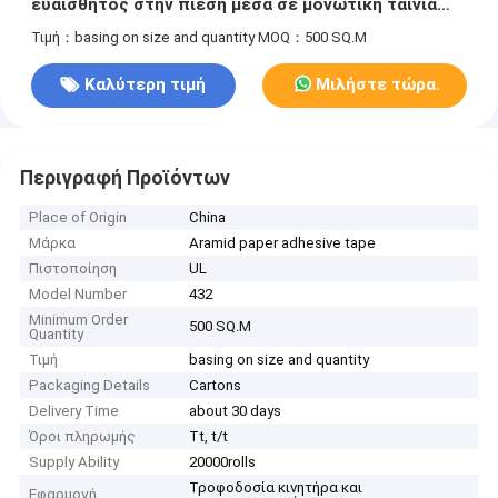
ευαίσθητος στην πίεση μέσα σε μονωτική ταινία
πρόσφυσης Ηλεκτρική
Τιμή：basing on size and quantity
MOQ：500 SQ.M
Καλύτερη τιμή
Μιλήστε τώρα.
Περιγραφή Προϊόντων
Place of Origin
China
Μάρκα
Aramid paper adhesive tape
Πιστοποίηση
UL
Model Number
432
Minimum Order
500 SQ.M
Quantity
Τιμή
basing on size and quantity
Packaging Details
Cartons
Delivery Time
about 30 days
Όροι πληρωμής
Tt, t/t
Supply Ability
20000rolls
Τροφοδοσία κινητήρα και
Εφαρμογή