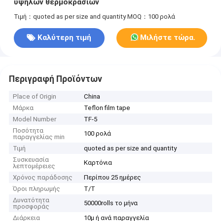
υψηλών θερμοκρασιών
Τιμή：quoted as per size and quantity
MOQ：100 ρολά
Καλύτερη τιμή
Μιλήστε τώρα.
Περιγραφή Προϊόντων
Place of Origin
China
Μάρκα
Teflon film tape
Model Number
TF-5
Ποσότητα
100 ρολά
παραγγελίας min
Τιμή
quoted as per size and quantity
Συσκευασία
Καρτόνια
λεπτομέρειες
Χρόνος παράδοσης
Περίπου 25 ημέρες
Όροι πληρωμής
Τ/Τ
Δυνατότητα
50000rolls το μήνα
προσφοράς
Διάρκεια
10μ ή ανά παραγγελία