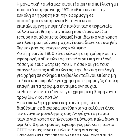
Η μονωτική ταινία μας είναι εξαιρετικά ευέλικτη με
ποσοστό επιμήκυνσης 95%, καθιστώντας την
εύκολη στη χρήση και την εφαρμογή σε
οποιαδήποτε επιφάνεια.Η ταινία είναι
επικαλυμμένη με υψηλής ποιότητας στεφανιαία
κόλλα ευαίσθητη στην πίεση που εξασφαλίζει
ισχυρό και αξιόπιστο δεσμόΕίναι ιδανικό για χρήση
σε ηλεκτρική μόνωση, σχοινί καλωδίων, και υψηλής
θερμοκρασίας εφαρμογές κάλυψης.
Αυτή η ταινία 180C είναι εύκολη στη χρήση και την
εφαρμογή, καθιστώντας την εξαιρετική επιλογή
τόσο για τους λάτρεις του DIY όσο και για τους
επαγγελματίες.καθιστώντας την ιδανική επιλογή
για χρήση σε σκληρά περιβάλλονταΕίναι επίσης μη
τοξικό και ασφαλές για χρήση σε εφαρμογές όπου η
επαφή με τα τρόφιμα είναι μια ανησυχία,
καθιστώντας το ιδανικό για χρήση στη βιομηχανία
τροφίμων και ποτών.
Η αυτοκόλλητη μονωτική ταινία μας είναι
διαθέσιμη σε διάφορα μεγέθη για να καλύψει όλες
τις ανάγκες μονόληψης σας.Αν ψάχνετε για μια
ταινία για χρήση σε ηλεκτρική μόνωση, καλωδίων, ή
υψηλής θερμοκρασίας εφαρμογές μάσκα, η ταινία
PTFE ταινίες είναι η τέλεια λύση για εσάς.
Παραγγείλετε την αυτοκόλλητη μονωτική ταινία