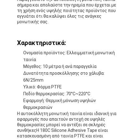
σήμερα και απολαύστε την ηρεμία που έρχεται με
τη χρήση ενός υψηλής ποιότητας προϊόντος που
εγγυάται ότι θα καλύψει όλες τις ανάγκες
μονωτικής σας.
Χαρακτηριστικά:
Ονομασία προϊόντος: Ελλειμματική μονωτική
ταινία
Μέγεθος: 10 μέτρα ή ανά παραγγελία
Δυνατότητα προσκόλλησης στο χάλυβα:
6N/25mm
Υλικό: Φόρμα PTFE
Πεδίο θερμοκρασίας: 70°C~220°C
Εφαρμογή: Θερμική μόνωση υψηλών
Σπίτι
θερμοκρασιών
Η αυτοκόλλητη μονωτική ταινία είναι ιδανική για
Προϊόντα
εφαρμογές που απαιτούν αντοχή σε υψηλές
θερμοκρασίες.μπορεί να αντέξει σε σκληρές
συνθήκεςΗ 180C Silicone Adhesive Tape είναι
Περίπου εμείς
κατασκευασμένη από ταινία PTFE και είναι