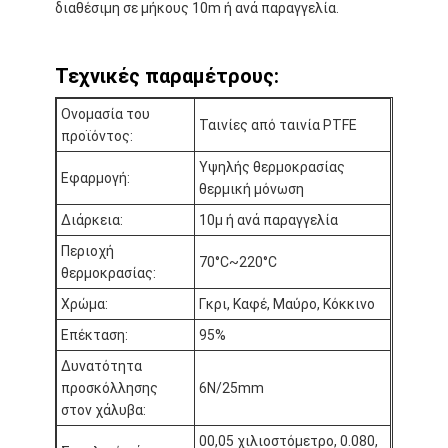
διαθέσιμη σε μήκους 10m ή ανά παραγγελία.
Γύρος εργοστασίων
Ποιοτικός έλεγχος
Τεχνικές παραμέτρους:
Μας ελάτε σε επαφή με
Ονομασία του
Ταινίες από ταινία PTFE
προϊόντος:
Υψηλής θερμοκρασίας
Εφαρμογή:
θερμική μόνωση
Συγκολλητική ταινία μόνωσης
Διάρκεια:
10μ ή ανά παραγγελία
Ταινία μόνωσης υφασμάτων γυαλιού
Περιοχή
70°C~220°C
θερμοκρασίας:
Ανθεκτική στη θερμότητα ταινία μόνωσης
Χρώμα:
Γκρι, Καφέ, Μαύρο, Κόκκινο
Κολλητική ταινία υφασμάτων γυαλιού
Επέκταση:
95%
Δυνατότητα
Κολλητική ταινία ταινιών Polyimide
προσκόλλησης
6N/25mm
στον χάλυβα:
Κολλητική ταινία φύλλων αλουμινίου αργιλίου
00,05 χιλιοστόμετρο, 0.080,