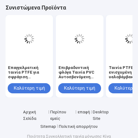
Συνιστώμενα Προϊόντα
Επαγγελματική
Επιβραδυντική
Ταινία PTFE
ταινία PTFE για
φλόγα Ταινία PVC
ενισχυμένη με
σφράγιση
Αυτοσβενόμενη
υαλοβάμβακα 
σπειρώματος
ηλεκτρική μόνωση
Αντικολλητικ
σωλήνων –
για καλωδίωση και
υψηλών
Καλύτερη τιμή
Καλύτερη τιμή
Καλύτερη 
ανθεκτική σε
προστασία
θερμοκρασιών
υψηλές
καλωδίων
θερμοσφράγι
θερμοκρασίες και
διάβρωση
Αρχική
Περίπου
επαφή
Desktop
Σελίδα
εμείς
Site
Sitemap
Πολιτική απορρήτου
Ποιότητα
Συγκολλητική ταινία μόνωσης
Κίνα