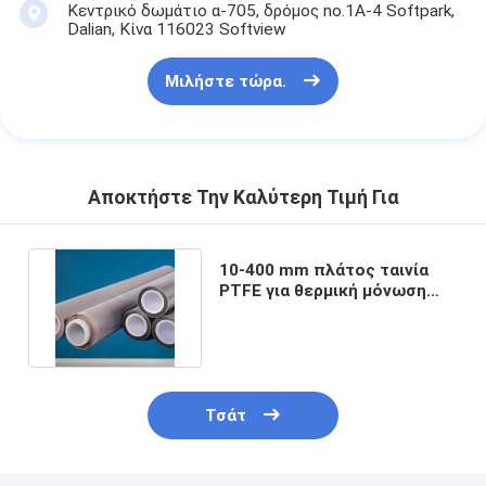
Κεντρικό δωμάτιο α-705, δρόμος no.1A-4 Softpark,
Dalian, Κίνα 116023 Softview
Μιλήστε τώρα.
Αποκτήστε Την Καλύτερη Τιμή Για
10-400 mm πλάτος ταινία
PTFE για θερμική μόνωση
υψηλών θερμοκρασιών
Τσάτ