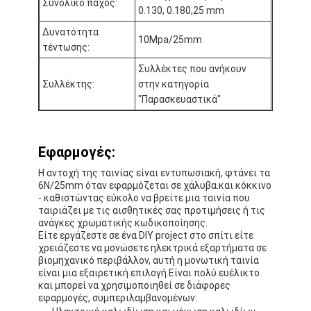
Συνολικό πάχος:
Ταινία υφασμάτων γυαλιού φύλλων αλουμινίου αργιλίου
0.130, 0.180,25 mm
Δυνατότητα
Αντιμέτωπο φύλλο αλουμινίου έγγραφο της Kraft
10Mpa/25mm
τέντωσης:
Συλλέκτες που ανήκουν
Ύφασμα φίμπεργκλας φύλλων αλουμινίου αργιλίου
Συλλέκτης:
στην κατηγορία
"Παρασκευαστικά"
Scrim φύλλων αλουμινίου ταινία
Ταινία αγωγών υφασμάτων
Εφαρμογές:
Το διπλάσιο πλαισίωσε την κολλητική ταινία
Η αντοχή της ταινίας είναι εντυπωσιακή, φτάνει τα
6N/25mm όταν εφαρμόζεται σε χάλυβα.και κόκκινο
Κολλητική ταινία της PET
- καθιστώντας εύκολο να βρείτε μια ταινία που
ταιριάζει με τις αισθητικές σας προτιμήσεις ή τις
Ρίψη επένδυσης ακρίβειας
ανάγκες χρωματικής κωδικοποίησης.
Είτε εργάζεστε σε ένα DIY project στο σπίτι είτε
χρειάζεστε να μονώσετε ηλεκτρικά εξαρτήματα σε
Ηλεκτρική πίνακα μόνωσης
βιομηχανικό περιβάλλον, αυτή η μονωτική ταινία
είναι μια εξαιρετική επιλογή.Είναι πολύ ευέλικτο
και μπορεί να χρησιμοποιηθεί σε διάφορες
εφαρμογές, συμπεριλαμβανομένων: