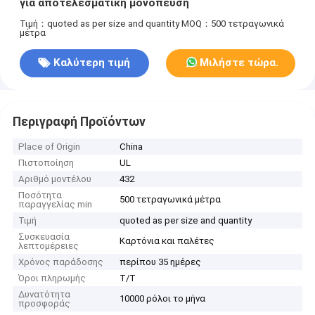
για αποτελεσματική μονόπευση
Τιμή：quoted as per size and quantity
MOQ：500 τετραγωνικά
μέτρα
Καλύτερη τιμή
Μιλήστε τώρα.
Περιγραφή Προϊόντων
Place of Origin
China
Πιστοποίηση
UL
Αριθμό μοντέλου
432
Ποσότητα
500 τετραγωνικά μέτρα
παραγγελίας min
Τιμή
quoted as per size and quantity
Συσκευασία
Καρτόνια και παλέτες
λεπτομέρειες
Χρόνος παράδοσης
περίπου 35 ημέρες
Όροι πληρωμής
Τ/Τ
Δυνατότητα
10000 ρόλοι το μήνα
προσφοράς