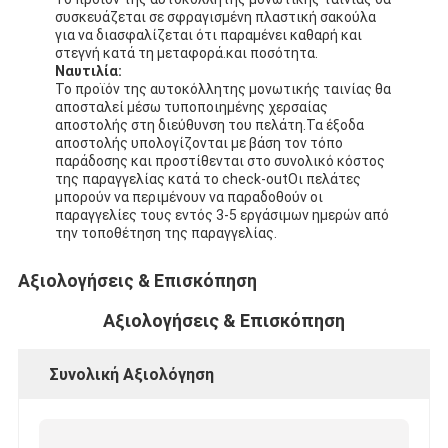
Ταινία υφασμάτων γυαλιού φύλλων αλουμινίου αργιλίου
συσκευάζεται σε σφραγισμένη πλαστική σακούλα
για να διασφαλίζεται ότι παραμένει καθαρή και
στεγνή κατά τη μεταφορά.και ποσότητα.
Αντιμέτωπο φύλλο αλουμινίου έγγραφο της Kraft
Ναυτιλία:
Το προϊόν της αυτοκόλλητης μονωτικής ταινίας θα
Ύφασμα φίμπεργκλας φύλλων αλουμινίου αργιλίου
αποσταλεί μέσω τυποποιημένης χερσαίας
αποστολής στη διεύθυνση του πελάτη.Τα έξοδα
αποστολής υπολογίζονται με βάση τον τόπο
Scrim φύλλων αλουμινίου ταινία
παράδοσης και προστίθενται στο συνολικό κόστος
της παραγγελίας κατά το check-outΟι πελάτες
Ταινία αγωγών υφασμάτων
μπορούν να περιμένουν να παραδοθούν οι
παραγγελίες τους εντός 3-5 εργάσιμων ημερών από
Το διπλάσιο πλαισίωσε την κολλητική ταινία
την τοποθέτηση της παραγγελίας.
Κολλητική ταινία της PET
Αξιολογήσεις & Επισκόπηση
Αξιολογήσεις & Επισκόπηση
Ρίψη επένδυσης ακρίβειας
Ηλεκτρική πίνακα μόνωσης
Συνολική Αξιολόγηση