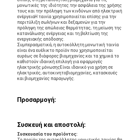
μονωτικές της ιδιότητες.την ασφάλεια της χρήσης
Γύρος εργοστασίων
τους και την πρόληψη των κινδύνων από ηλεκτρική
ενέργειαΗ ταινία χρησιμοποιείται επίσης για την
Ποιοτικός έλεγχος
περιτύλιξη σωλήνων και δεξαμενών για την
πρόληψη της απώλειας θερμότητας, τη μείωση της
Μας ελάτε σε επαφή με
κατανάλωσης ενέργειας και τη βελτίωση της
ενεργειακής απόδοσης.
Συμπερασματικά, η αυτοκόλλητη μονωτική ταινία
είναι ένα ευέλικτο προϊόν που χρησιμοποιείται
ευρέως σε διάφορες βιομηχανίες.και τα χημικά το
Συγκολλητική ταινία μόνωσης
καθιστούν ιδανική επιλογή για εφαρμογές
ηλεκτρικής μόνωσηςΕίναι ιδανικό για χρήση σε
ηλεκτρικές, αυτοκινητοβιομηχανίες, κατασκευές
Ταινία μόνωσης υφασμάτων γυαλιού
και βιομηχανίες παραγωγής.
Ανθεκτική στη θερμότητα ταινία μόνωσης
Προσαρμογή:
Κολλητική ταινία υφασμάτων γυαλιού
Κολλητική ταινία ταινιών Polyimide
Συσκευή και αποστολή:
Κολλητική ταινία φύλλων αλουμινίου αργιλίου
Συσκευασία του προϊόντος:
Το προϊόν της αυτοκόλλητης μονωτικής ταινίας θα