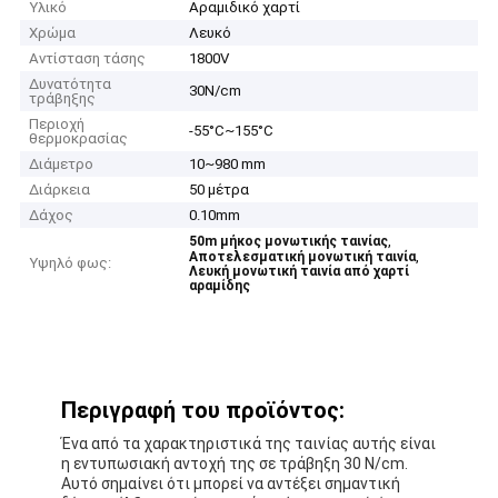
Υλικό
Αραμιδικό χαρτί
Χρώμα
Λευκό
Αντίσταση τάσης
1800V
Δυνατότητα
30N/cm
τράβηξης
Περιοχή
-55°C~155°C
θερμοκρασίας
Διάμετρο
10~980 mm
Διάρκεια
50 μέτρα
Δάχος
0.10mm
,
50m μήκος μονωτικής ταινίας
,
Αποτελεσματική μονωτική ταινία
Υψηλό φως:
Λευκή μονωτική ταινία από χαρτί
αραμίδης
Περιγραφή του προϊόντος:
Ένα από τα χαρακτηριστικά της ταινίας αυτής είναι
η εντυπωσιακή αντοχή της σε τράβηξη 30 N/cm.
Αυτό σημαίνει ότι μπορεί να αντέξει σημαντική