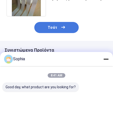
αποτελεσματική μονόπευση
Τσάτ
Συνιστώμενα Προϊόντα
Sophia
8:41 AM
Good day, what product are you looking for?
Επαγγελματική
Επιβραδυντική
Ταινία PTFE
ταινία PTFE για
φλόγα Ταινία PVC
ενισχυμένη με
σφράγιση
Αυτοσβενόμενη
υαλοβάμβακα 
σπειρώματος
ηλεκτρική μόνωση
Αντικολλητικ