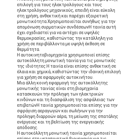
επιλογή για τους ηλεκτρολόγους και τους
ηλεκτρολόγους μηχανικούς, επειδή είναι εύκολη
στη χρήση, ανθεκτική και παρέχει εξαιρετική
μονωτικότητα.Χρησιμοποιείται συνήθως για την
απομόνωση συρματικών συνδέσεωνΗ ταινία αυτή
έχει σχεδιαστεί για να αντέχει σε υψηλές
θερμοκρασίες, καθιστώντας την κατάλληλη για
χρήση σε περιβάλλοντα με υψηλή έκθεση σε
θερμότητα.
Η αυτοκινητοβιομηχανία χρησιμοποιεί επίσης
αυτοκόλλητη μονωτική ταινία για τις μονωτικές
της ιδιότητες.Η ταινία είναι επίσης ανθεκτική σε
έλαια και χημικά, καθιστώντας την ιδανική επιλογή
για χρήση σε εφαρμογές αυτοκινήτου.
Μια άλλη κοινή εφαρμογή της αυτοκόλλητης
μονωτικής ταινίας είναι στη βιομηχανία
κατασκευών.την πρόληψη των ηλεκτρικών
κινδύνων και τη διασφάλιση της ασφάλειας των
Σπίτι
επιβατώνΗ ταινία χρησιμοποιείται επίσης για την
σφράγιση αεραγωγών και σωλήνων για την
πρόληψη διαρροών αέρα, τη μείωση της σπατάλης
Προϊόντα
ενέργειας και τη βελτίωση της ενεργειακής
απόδοσης.
Περίπου εμείς
Η αυτοκόλλητη μονωτική ταινία χρησιμοποιείται
επίσης στη μεταποιητική βιομηχανία για τις