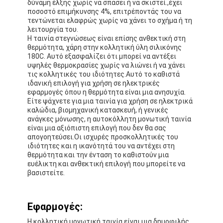
δύναμη έλξης χωρίς να σπάσει ή να σκιστεί.,έχει
ποσοστό επιμήκυνσης 4%, επιτρέποντάς του να
τεντώνεται ελαφρώς χωρίς να χάνει το σχήμα ή τη
λειτουργία του.
Η ταινία στεγνώσεως είναι επίσης ανθεκτική στη
θερμότητα, χάρη στην κολλητική ύλη σιλικόνης
180C. Αυτό εξασφαλίζει ότι μπορεί να αντέξει
υψηλές θερμοκρασίες χωρίς να λιώνει ή να χάνει
τις κολλητικές του ιδιότητες.Αυτό το καθιστά
ιδανική επιλογή για χρήση σε ηλεκτρικές
εφαρμογές όπου η θερμότητα είναι μια ανησυχία.
Είτε ψάχνετε για μια ταινία για χρήση σε ηλεκτρικά
καλώδια, βιομηχανική κατασκευή, ή γενικές
ανάγκες μόνωσης, η αυτοκόλλητη μονωτική ταινία
είναι μια αξιόπιστη επιλογή που δεν θα σας
απογοητεύσει.Οι ισχυρές προσκολλητικές του
ιδιότητες και η ικανότητά του να αντέχει στη
θερμότητα και την ένταση το καθιστούν μια
ευέλικτη και ανθεκτική επιλογή που μπορείτε να
βασιστείτε.
Εφαρμογές:
Η κολλητική μονωτική ταινία είναι μια δημοφιλής