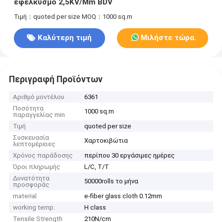
εφελκυσμό 2,5KV/Mm BDV
Τιμή：quoted per size
MOQ：1000 sq.m
Καλύτερη τιμή
Μιλήστε τώρα.
Περιγραφή Προϊόντων
Αριθμό μοντέλου
6361
Ποσότητα
1000 sq.m
παραγγελίας min
Τιμή
quoted per size
Συσκευασία
Χαρτοκιβώτια
λεπτομέρειες
Χρόνος παράδοσης
περίπου 30 εργάσιμες ημέρες
Όροι πληρωμής
L/C, T/T
Δυνατότητα
50000rolls το μήνα
προσφοράς
material
e-fiber glass cloth 0.12mm
working temp.
H class
Tensile Strength
210N/cm