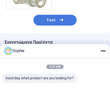
BDV
Τσάτ
Συνιστώμενα Προϊόντα
Sophia
5:27 AM
Good day, what product are you looking for?
Επαγγελματική
Επιβραδυντική
Ταινία PTFE
ταινία PTFE για
φλόγα Ταινία PVC
ενισχυμένη με
σφράγιση
Αυτοσβενόμενη
υαλοβάμβακα 
σπειρώματος
ηλεκτρική μόνωση
Αντικολλητικ
σωλήνων –
για καλωδίωση και
υψηλών
Καλύτερη τιμή
Καλύτερη τιμή
Καλύτερη 
ανθεκτική σε
προστασία
θερμοκρασιών