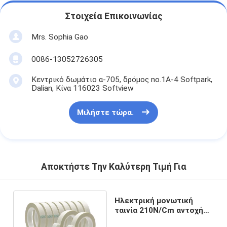
Ταινία υφασμάτων γυαλιού φύλλων αλουμινίου αργιλίου
Στοιχεία Επικοινωνίας
Αντιμέτωπο φύλλο αλουμινίου έγγραφο της Kraft
Mrs. Sophia Gao
Ύφασμα φίμπεργκλας φύλλων αλουμινίου αργιλίου
0086-13052726305
Scrim φύλλων αλουμινίου ταινία
Κεντρικό δωμάτιο α-705, δρόμος no.1A-4 Softpark,
Dalian, Κίνα 116023 Softview
Ταινία αγωγών υφασμάτων
Μιλήστε τώρα.
Το διπλάσιο πλαισίωσε την κολλητική ταινία
Κολλητική ταινία της PET
Ρίψη επένδυσης ακρίβειας
Αποκτήστε Την Καλύτερη Τιμή Για
Ηλεκτρική πίνακα μόνωσης
Ηλεκτρική μονωτική
ταινία 210N/Cm αντοχής
σε εφελκυσμό 2,5KV/Mm