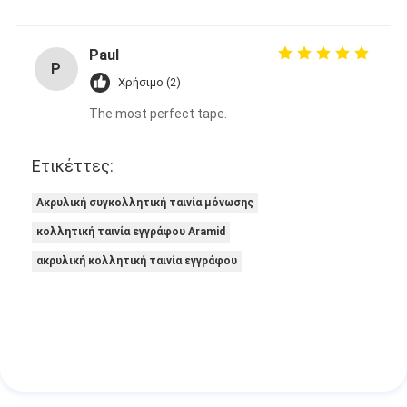
Γύρος εργοστασίων
Paul
Ποιοτικός έλεγχος
P
Χρήσιμο (2)
Μας ελάτε σε επαφή με
The most perfect tape.
Ετικέττες:
Συγκολλητική ταινία μόνωσης
Ακρυλική συγκολλητική ταινία μόνωσης
Ταινία μόνωσης υφασμάτων γυαλιού
κολλητική ταινία εγγράφου Aramid
Ανθεκτική στη θερμότητα ταινία μόνωσης
ακρυλική κολλητική ταινία εγγράφου
Κολλητική ταινία υφασμάτων γυαλιού
Κολλητική ταινία ταινιών Polyimide
Κολλητική ταινία φύλλων αλουμινίου αργιλίου