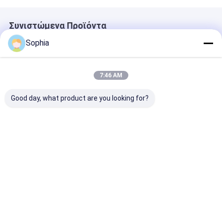
Συνιστώμενα Προϊόντα
Sophia
7:46 AM
Good day, what product are you looking for?
Επαγγελματική
Επιβραδυντική
Ταινία PTFE
ταινία PTFE για
φλόγα Ταινία PVC
ενισχυμένη με
σφράγιση
Αυτοσβενόμενη
υαλοβάμβακα 
σπειρώματος
ηλεκτρική μόνωση
Αντικολλητικ
σωλήνων –
για καλωδίωση και
υψηλών
Καλύτερη τιμή
Καλύτερη τιμή
Καλύτερη 
ανθεκτική σε
προστασία
θερμοκρασιών
υψηλές
καλωδίων
θερμοσφράγι
θερμοκρασίες και
διάβρωση
Αρχική
Περίπου
επαφή
Desktop
Σελίδα
εμείς
Site
Sitemap
Πολιτική απορρήτου