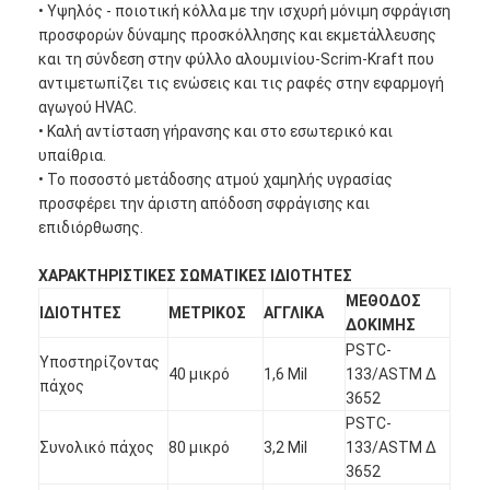
• Υψηλός - ποιοτική κόλλα με την ισχυρή μόνιμη σφράγιση
προσφορών δύναμης προσκόλλησης και εκμετάλλευσης
και τη σύνδεση στην φύλλο αλουμινίου-Scrim-Kraft που
αντιμετωπίζει τις ενώσεις και τις ραφές στην εφαρμογή
αγωγού HVAC.
• Καλή αντίσταση γήρανσης και στο εσωτερικό και
υπαίθρια.
• Το ποσοστό μετάδοσης ατμού χαμηλής υγρασίας
προσφέρει την άριστη απόδοση σφράγισης και
επιδιόρθωσης.
ΧΑΡΑΚΤΗΡΙΣΤΙΚΕΣ ΣΩΜΑΤΙΚΕΣ ΙΔΙΟΤΗΤΕΣ
ΜΕΘΟΔΟΣ
ΙΔΙΟΤΗΤΕΣ
ΜΕΤΡΙΚΟΣ
ΑΓΓΛΙΚΑ
ΔΟΚΙΜΗΣ
PSTC-
Υποστηρίζοντας
40 μικρό
1,6 Mil
133/ASTM Δ
πάχος
3652
PSTC-
Συνολικό πάχος
80 μικρό
3,2 Mil
133/ASTM Δ
3652