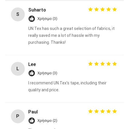
Suharto
S
Χρήσιμο (3)
UN.Tex has such a great selection of fabrics, it
really saved me a lot of hassle with my
purchasing. Thanks!
Lee
L
Χρήσιμο (3)
I recommend UN.Tex's tape, including their
quality and price.
Paul
P
Χρήσιμο (2)