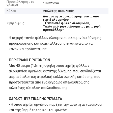
Προσκόλληση στο
18N/25mm
χάλυβα
Κόλλα
Διαλύτης ακρυλικός
Δυνατότητα συγκράτησης ταινία από
χαρτί αλουμινίου
Υψηλό φως:
,
,
Ταινία από φύλλο αλουμινίου
Ταινία από χαρτί αλουμινίου με ισχυρή
προσκόλληση
Η ισχυρή ταινία φύλλων αλουμινίου αλουμινίου δύναμης
προσκόλλησης και εκμετάλλευσης είναι ένα από τα
κανονικά προϊόντα μας.
ΠΕΡΙΓΡΑΦΗ ΠΡΟΪΟΝΤΩΝ
Μια 40 μικρό (1,6 mil) υψηλή υποστήριξη φύλλων
αλουμινίου αργιλίου εκτατής δύναμης, που συνδυάζεται
με μια διαλυτική ακρυλική κόλλα υψηλής επίδοσης, που
προστατεύεται από ένα έγγραφο απελευθέρωσης
σιλικόνης εύκολος-απελευθέρωσης.
ΧΑΡΑΚΤΗΡΙΣΤΙΚΑ ΓΝΩΡΊΣΜΑΤΑ
• Η υποστήριξη αργιλίου παρέχει την άριστη αντανάκλαση
και της θερμότητας και του φωτός.