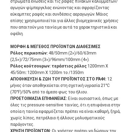
στρώματα ενώσεις και τις ραφές πινάκων καλυμμάτων/
Γύρος εργοστασίων
αγωγών φίμπεργκλας ενώνοντας και σφραγίζοντας
εύκαμπτες ραφές και συνδέσεις αεραγωγών. Μάιος
Ποιοτικός έλεγχος
επίσης χρησιμοποιείται για άλλες βιομηχανικές χρήσεις
που απαιτούν μια ταινία με αυτά τα χαρακτηριστικά και
Μας ελάτε σε επαφή με
οφέλη.
ΜΟΡΦΗ & ΜΕΓΕΘΟΣ ΠΡΟΪΟΝΤΩΝ ΔΙΑΘΕΣΙΜΕΣ
Ρόλος περικοπών:
48/50mm (2»)/60/63mm
Συγκολλητική ταινία μόνωσης
(2,5»)/72/75mm (3»)/96mm/100mm (4»).
Ρόλος κούτσουρων: τεράστιος ρόλος
1200mm X
Ταινία μόνωσης υφασμάτων γυαλιού
45/50m
:
1200mm X 1200m το /1350m
ΑΠΟΘΗΚΕΥΣΗ & ΖΩΗ ΤΟΥ ΠΡΟΪΌΝΤΟΣ ΣΤΟ ΡΆΦΙ:
12
Ανθεκτική στη θερμότητα ταινία μόνωσης
μήνες όταν αποθηκεύεται στη σχετική υγρασία 21°C
(70°F)/50% από το άμεσο φως του ήλιου.
Κολλητική ταινία υφασμάτων γυαλιού
ΠΡΟΕΤΟΙΜΑΣΙΑ ΕΠΙΦΑΝΕΙΑΣ:
Είναι ουσιαστικό, όπως με
όλες τις pressure-sensitive ταινίες, ότι η επιφάνεια στην
Κολλητική ταινία ταινιών Polyimide
οποία η ταινία εφαρμόζεται πρέπει να είναι καθαρή, ξηρά,
χωρίς λίπος, πετρέλαιο ή άλλους μολυσματικούς
Κολλητική ταινία φύλλων αλουμινίου αργιλίου
παράγοντες.
ΧΡΗΣΗ ΠΡΟΪΟΝΤΩΝ:
Οι χρήστες πρέπει να δώσουν την