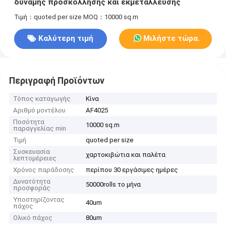
δύναμης προσκόλλησης και εκμετάλλευσης
Τιμή：quoted per size
MOQ：10000 sq.m
Καλύτερη τιμή
Μιλήστε τώρα.
Περιγραφή Προϊόντων
Τόπος καταγωγής
Κίνα
Αριθμό μοντέλου
AF4025
Ποσότητα
10000 sq.m
παραγγελίας min
Τιμή
quoted per size
Συσκευασία
χαρτοκιβώτια και παλέτα
λεπτομέρειες
Χρόνος παράδοσης
περίπου 30 εργάσιμες ημέρες
Δυνατότητα
50000rolls το μήνα
προσφοράς
Υποστηρίζοντας
40um
πάχος
Ολικό πάχος
80um