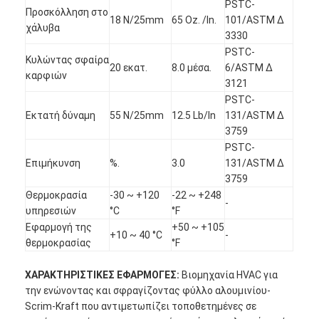
PSTC-
Προσκόλληση στο
18 N/25mm
65 Oz. /In.
101/ASTM Δ
χάλυβα
3330
PSTC-
Κυλώντας σφαίρα
20 εκατ.
8.0 μέσα.
6/ASTM Δ
καρφιών
3121
PSTC-
Εκτατή δύναμη
55 N/25mm
12.5 Lb/In
131/ASTM Δ
3759
PSTC-
Επιμήκυνση
%.
3.0
131/ASTM Δ
3759
Θερμοκρασία
-30 ~ +120
-22 ~ +248
-
υπηρεσιών
°C
°F
Εφαρμογή της
+50 ~ +105
+10 ~ 40 °C
-
Σπίτι
θερμοκρασίας
°F
Προϊόντα
ΧΑΡΑΚΤΗΡΙΣΤΙΚΕΣ ΕΦΑΡΜΟΓΕΣ:
Βιομηχανία HVAC για
την ενώνοντας και σφραγίζοντας φύλλο αλουμινίου-
Περίπου εμείς
Scrim-Kraft που αντιμετωπίζει τοποθετημένες σε