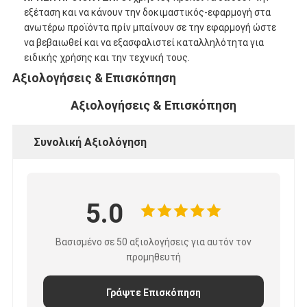
Ταινία υφασμάτων γυαλιού φύλλων αλουμινίου αργιλίου
εξέταση και να κάνουν την δοκιμαστικός-εφαρμογή στα
ανωτέρω προϊόντα πρίν μπαίνουν σε την εφαρμογή ώστε
Αντιμέτωπο φύλλο αλουμινίου έγγραφο της Kraft
να βεβαιωθεί και να εξασφαλιστεί καταλληλότητα για
ειδικής χρήσης και την τεχνική τους.
Ύφασμα φίμπεργκλας φύλλων αλουμινίου αργιλίου
Αξιολογήσεις & Επισκόπηση
Scrim φύλλων αλουμινίου ταινία
Αξιολογήσεις & Επισκόπηση
Ταινία αγωγών υφασμάτων
Συνολική Αξιολόγηση
Το διπλάσιο πλαισίωσε την κολλητική ταινία
Κολλητική ταινία της PET
5.0
Ρίψη επένδυσης ακρίβειας
Βασισμένο σε 50 αξιολογήσεις για αυτόν τον
Ηλεκτρική πίνακα μόνωσης
προμηθευτή
Γράψτε Επισκόπηση