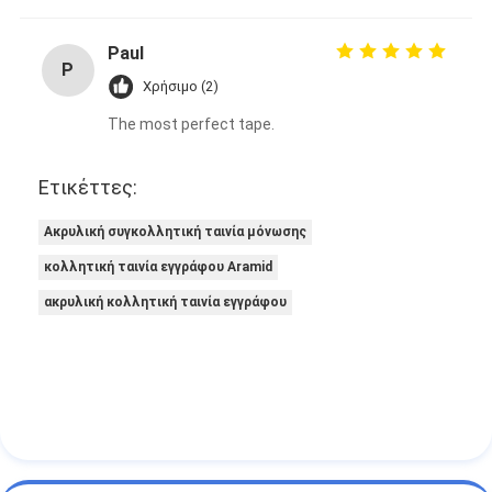
Ταινία υφασμάτων γυαλιού φύλλων αλουμινίου αργιλίου
Paul
Αντιμέτωπο φύλλο αλουμινίου έγγραφο της Kraft
P
Χρήσιμο (2)
Ύφασμα φίμπεργκλας φύλλων αλουμινίου αργιλίου
The most perfect tape.
Scrim φύλλων αλουμινίου ταινία
Ετικέττες:
Ταινία αγωγών υφασμάτων
Ακρυλική συγκολλητική ταινία μόνωσης
Το διπλάσιο πλαισίωσε την κολλητική ταινία
κολλητική ταινία εγγράφου Aramid
ακρυλική κολλητική ταινία εγγράφου
Κολλητική ταινία της PET
Ρίψη επένδυσης ακρίβειας
Ηλεκτρική πίνακα μόνωσης