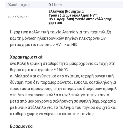
Ολικό πάχος
0.11mm
,
Ελληνική βιομηχανία
,
Τραπέζια αυτοκόλληση HVT
Υψηλό φως:
HVT Αραμιδική ταινία αυτοκόλλησης
χαρτιού
Η χάρτινη κολλητική ταινία Aramid για την περιτύλιξη
και τη μόνωση ηλεκτρονικών πηνίων ηλεκτρονικών
μετασχηματιστών όπως HVT και HID.
Χαρακτηριστικά:
ένα.Καλή θερμική σταθερότητα, μακροχρόνια αντοχή στη
θερμότητα κατηγορίας F 155 ℃.
σι.Μαλακό και ανθεκτικό στο σχίσιμο, ισχυρή συνεκτική
δύναμη, που δεν παραμορφώνεται εύκολα, κατάλληλο για
προστασία πρόσφυσης στην επιφάνεια διαφόρων προφίλ.
ντο.Δεν περισσεύει κόλλα όταν ξετυλίγετε την ταινία
μετά από μακροχρόνια σκλήρυνση σε υψηλή θερμοκρασία.
ρε.Είναι κατάλληλο για το τύλιγμα του πηνίου σφιχτά και
σταθερά χωρίς να γέρνει το άκρο της ταινίας.
Εφαρμογές: