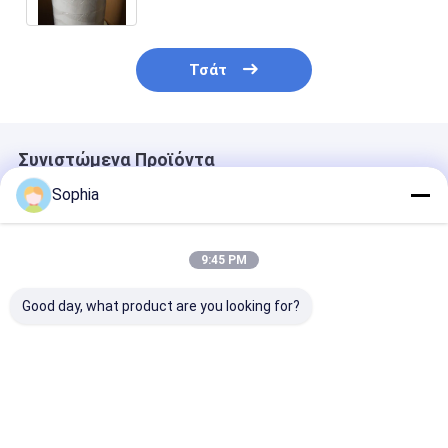
HID
Τσάτ
Συνιστώμενα Προϊόντα
Sophia
9:45 PM
Good day, what product are you looking for?
Επαγγελματική
Επιβραδυντική
Ταινία PTFE
ταινία PTFE για
φλόγα Ταινία PVC
ενισχυμένη με
σφράγιση
Αυτοσβενόμενη
υαλοβάμβακα 
σπειρώματος
ηλεκτρική μόνωση
Αντικολλητικ
σωλήνων –
για καλωδίωση και
υψηλών
Καλύτερη τιμή
Καλύτερη τιμή
Καλύτερη 
ανθεκτική σε
προστασία
θερμοκρασιών
υψηλές
καλωδίων
θερμοσφράγι