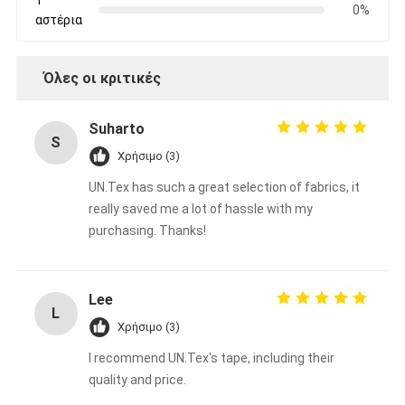
0%
Γύρος εργοστασίων
αστέρια
Ποιοτικός έλεγχος
Όλες οι κριτικές
Μας ελάτε σε επαφή με
Suharto
S
Χρήσιμο (3)
Συγκολλητική ταινία μόνωσης
UN.Tex has such a great selection of fabrics, it
really saved me a lot of hassle with my
Ταινία μόνωσης υφασμάτων γυαλιού
purchasing. Thanks!
Ανθεκτική στη θερμότητα ταινία μόνωσης
Κολλητική ταινία υφασμάτων γυαλιού
Lee
L
Χρήσιμο (3)
Κολλητική ταινία ταινιών Polyimide
I recommend UN.Tex's tape, including their
Κολλητική ταινία φύλλων αλουμινίου αργιλίου
quality and price.