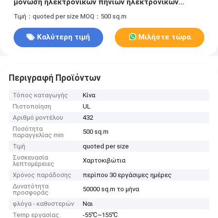
μόνωση ηλεκτρονικών πηνίων ηλεκτρονικών
μετασχηματιστών όπως HVT και HID
Τιμή：quoted per size
MOQ：500 sq.m
Καλύτερη τιμή
Μιλήστε τώρα.
Περιγραφή Προϊόντων
Τόπος καταγωγής
Κίνα
Πιστοποίηση
UL
Αριθμό μοντέλου
432
Ποσότητα
500 sq.m
παραγγελίας min
Τιμή
quoted per size
Συσκευασία
Χαρτοκιβώτια
λεπτομέρειες
Χρόνος παράδοσης
περίπου 30 εργάσιμες ημέρες
Δυνατότητα
50000 sq.m το μήνα
προσφοράς
φλόγα - καθυστερών
Ναι
Temp εργασίας.
-55℃~155℃