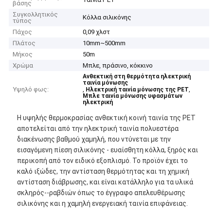
βάσης
Συγκολλητικός
Κόλλα σιλικόνης
τύπος
Πάχος
0,09 χλστ
Πλάτος
10mm~500mm
Μήκος
50m
Χρώμα
Μπλε, πράσινο, κόκκινο
Ανθεκτική στη θερμότητα ηλεκτρική
ταινία μόνωσης
Υψηλό φως:
,
,
Ηλεκτρική ταινία μόνωσης της PET
Μπλε ταινία μόνωσης υφασμάτων
ηλεκτρική
Η υψηλής θερμοκρασίας ανθεκτική κοινή ταινία της PET
αποτελείται από την ηλεκτρική ταινία πολυεστέρα
διακένωσης βαθμού χαμηλή, που ντύνεται με την
εισαγόμενη πίεση σιλικόνης - ευαίσθητη κόλλα, ξηρός και
περικοπή από τον ειδικό εξοπλισμό. Το προϊόν έχει το
καλό ιξώδες, την αντίσταση θερμότητας και τη χημική
αντίσταση διάβρωσης, και είναι κατάλληλο για τα υλικά
σκληρός--ραβδιών όπως το έγγραφο απελευθέρωσης
σιλικόνης και η χαμηλή ενεργειακή ταινία επιφάνειας.