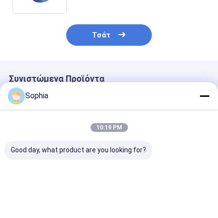
ταινιών
Τσάτ
Συνιστώμενα Προϊόντα
Sophia
10:19 PM
Good day, what product are you looking for?
Επαγγελματική
Επιβραδυντική
Ταινία PTFE
ταινία PTFE για
φλόγα Ταινία PVC
ενισχυμένη με
σφράγιση
Αυτοσβενόμενη
υαλοβάμβακα 
σπειρώματος
ηλεκτρική μόνωση
Αντικολλητικ
σωλήνων –
για καλωδίωση και
υψηλών
Καλύτερη τιμή
Καλύτερη τιμή
Καλύτερη 
ανθεκτική σε
προστασία
θερμοκρασιών
υψηλές
καλωδίων
θερμοσφράγι