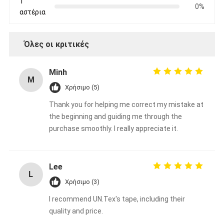
1
Ταινία υφασμάτων γυαλιού φύλλων αλουμινίου αργιλίου
0%
αστέρια
Αντιμέτωπο φύλλο αλουμινίου έγγραφο της Kraft
Όλες οι κριτικές
Ύφασμα φίμπεργκλας φύλλων αλουμινίου αργιλίου
Minh
Scrim φύλλων αλουμινίου ταινία
M
Χρήσιμο (5)
Ταινία αγωγών υφασμάτων
Thank you for helping me correct my mistake at
Το διπλάσιο πλαισίωσε την κολλητική ταινία
the beginning and guiding me through the
purchase smoothly. I really appreciate it.
Κολλητική ταινία της PET
Ρίψη επένδυσης ακρίβειας
Lee
L
Χρήσιμο (3)
Ηλεκτρική πίνακα μόνωσης
I recommend UN.Tex's tape, including their
quality and price.