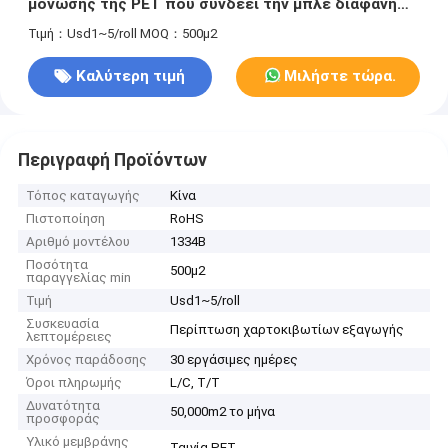
μόνωσης της PET που συνδέει την μπλε διαφανή
υψηλή δύναμη προσκόλλησης ταινιών
Τιμή：Usd1~5/roll
MOQ：500μ2
Καλύτερη τιμή
Μιλήστε τώρα.
Περιγραφή Προϊόντων
Τόπος καταγωγής
Κίνα
Πιστοποίηση
RoHS
Αριθμό μοντέλου
1334B
Ποσότητα
500μ2
παραγγελίας min
Τιμή
Usd1~5/roll
Συσκευασία
Περίπτωση χαρτοκιβωτίων εξαγωγής
λεπτομέρειες
Χρόνος παράδοσης
30 εργάσιμες ημέρες
Όροι πληρωμής
L/C, T/T
Δυνατότητα
50,000m2 το μήνα
προσφοράς
Υλικό μεμβράνης
Ταινία PET