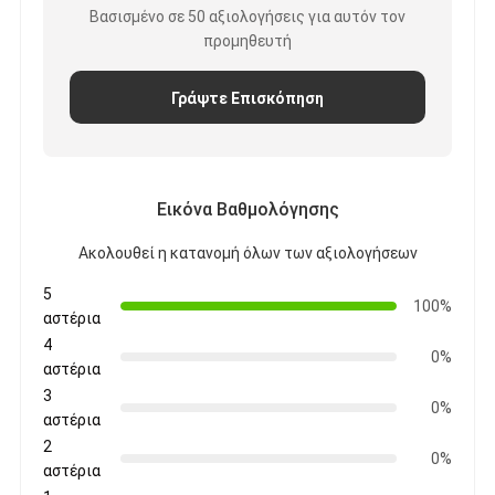
Βασισμένο σε 50 αξιολογήσεις για αυτόν τον
Γύρος εργοστασίων
προμηθευτή
Ποιοτικός έλεγχος
Γράψτε Επισκόπηση
Μας ελάτε σε επαφή με
Εικόνα Βαθμολόγησης
Συγκολλητική ταινία μόνωσης
Ακολουθεί η κατανομή όλων των αξιολογήσεων
Ταινία μόνωσης υφασμάτων γυαλιού
5
100%
Ανθεκτική στη θερμότητα ταινία μόνωσης
αστέρια
4
0%
Κολλητική ταινία υφασμάτων γυαλιού
αστέρια
3
0%
Κολλητική ταινία ταινιών Polyimide
αστέρια
2
0%
Κολλητική ταινία φύλλων αλουμινίου αργιλίου
αστέρια